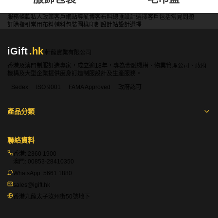
服務條款
私人政策
客戶
網站導航
博客
布料總匯
設計選擇
客戶包括
常見問題
訂購指引
常用布料
輔料包裝
圖樣印制
設計站
設計選擇
iGift
.hk
軒龍實業有限公司
香港及澳門制服訂造專家，成立逾18年，專為金融機構、物業管理公司、政府
機構及大型企業提供度身訂造制服設計及生產服務。
Sedex
ISO 9001
FAMA Approved
政府認可
產品分類
聯絡資料
香港:
2360 1900
澳門:
00853-28410350
WhatsApp:
5661 1880
sales@igift.hk
香港九龍太子汝州街50號地下