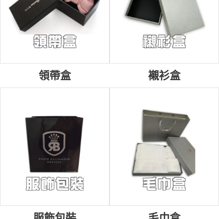
領帶盒
襯衫盒
服飾包裝
毛巾盒