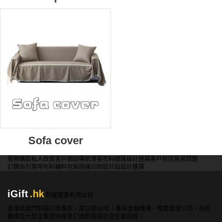
Sofa cover
服務條款
私人政策
客戶
網站導航
博客
布料總匯
設計選擇
客戶包括
常見問題
訂購指引
常用布料
輔料包裝
圖樣印制
設計站
設計選擇
iGift
.hk
軒龍實業有限公司
香港及澳門制服訂造專家，成立逾18年，專為金融機構、物業管理公司、政府
機構及大型企業提供度身訂造制服設計及生產服務。