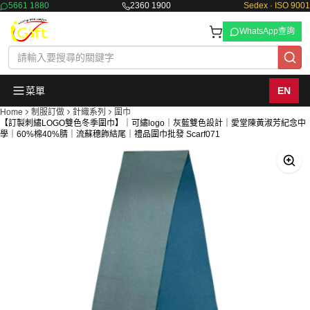
5661 1880
2360 1900
Sedex · ISO 9001
WhatsApp查詢
菜單
EN
Home
制服訂做
針織系列
圍巾
【訂製刺繡LOGO雙色冬季圍巾】｜可繡logo｜灰藍雙色設計｜愛堂陳黃淑芳紀念中
學｜60%棉40%腈｜流蘇穗飾結尾｜禮品圍巾批發 Scarf071