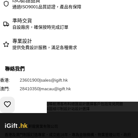
ISO認證品質
通過ISO9001品質認證，產品有保障
準時交貨
自設廠房，確保按時完成訂單
專業設計
提供免費設計服務，滿足各種需求
聯絡我們
香港:
23601900
|
sales@igift.hk
澳門:
28410350
|
macau@igift.hk
服務條款
私人政策
客戶
網站導航
博客
布料總匯
設計選擇
客戶包括
常見問題
索取報價
訂購指引
常用布料
輔料包裝
圖樣印制
設計站
設計選擇
iGift
.hk
軒龍實業有限公司
香港及澳門制服訂造專家，成立逾18年，專為金融機構、物業管理公司、政府