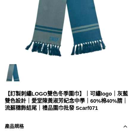
【訂製刺繡LOGO雙色冬季圍巾】｜可繡logo｜灰藍
雙色設計｜愛堂陳黃淑芳紀念中學｜60%棉40%腈｜
流蘇穗飾結尾｜禮品圍巾批發 Scarf071
產品規格