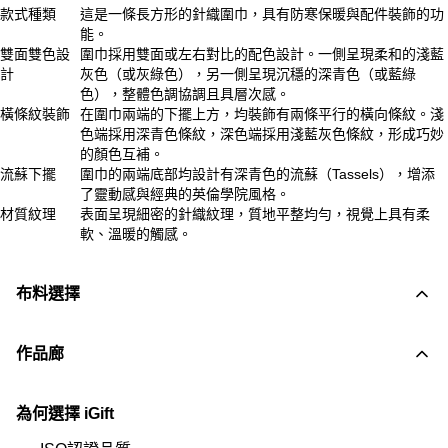
款式種類
這是一條長方形的針織圍巾，具有防寒保暖與配件裝飾的功
能。
雙面雙色設
圍巾採用雙面或左右對比的配色設計。一側呈現柔和的淺藍
計
灰色（或灰綠色），另一側呈現沉穩的深青色（或藍綠
色），整體色調協調且具層次感。
橫條紋裝飾
在圍巾兩端的下擺上方，均裝飾有兩條平行的橫向條紋。淺
色端採用深青色條紋，深色端採用淺藍灰色條紋，形成巧妙
的顏色互補。
流蘇下擺
圍巾的兩端底部均設計有深青色的流蘇（Tassels），增添
了靈動感與經典的英倫學院風格。
材質紋理
表面呈現細密的針織紋理，質地平整均勻，視覺上具有柔
軟、溫暖的觸感。
布料選擇
作品廊
為何選擇 iGift