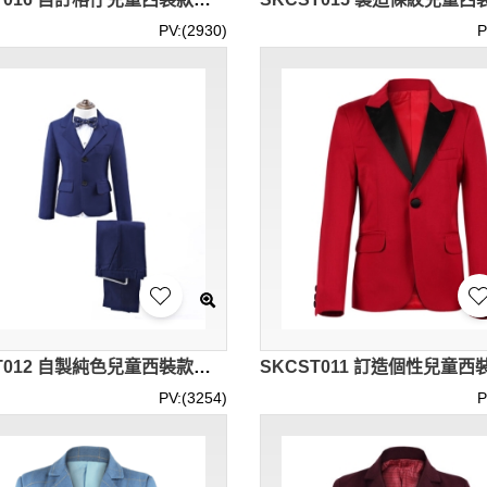
PV:(2930)
P
SKCST012 自製純色兒童西裝款式 花仔禮服 表演服 花仔衫 喜慶活動 兒童西裝生產商
PV:(3254)
P