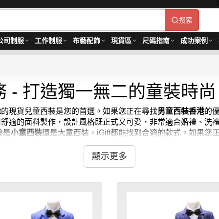
搜索
公司制服
工作制服
布藝配飾
現貨區
尺碼指南
成功案例
 - 打造獨一無二的童裝時尚
ft的現貨兒童西裝是您的首選。如果您正在尋找
男童西裝香港
的
用舒適的面料製作，設計風格既正式又可愛，非常適合婚禮、洗
論是
小童西裝
還是大童西裝，iGift都能找到合適的款式。如果您
服現貨
，讓您可以即時為孩子準備好出席重要場合的服裝。
顯示更多
特殊活動中看起來既整齊又時尚。因此，我們提供多種款式和尺寸
ift的現貨兒童西裝都能讓您的小寶貝在眾人中脫穎而出。立即選擇
120 / 起, 視乎數量而定。貨期約需3-7天