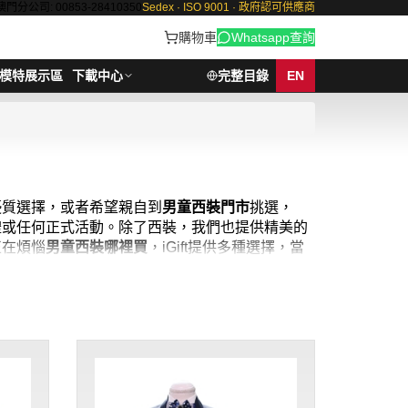
澳門分公司: 00853-28410350
Sedex · ISO 9001 · 政府認可供應商
購物車
Whatsapp查詢
模特展示區
下載中心
完整目錄
EN
優質選擇，或者希望親自到
男童西裝門市
挑選，
禮或任何正式活動。除了西裝，我們也提供精美的
正在煩惱
男童西裝哪裡買
，iGift提供多種選擇，當
的現貨兒童西裝，以滿足不同年齡和身型的需求。無
iGift，給您的孩子一個難忘的華麗變身！現貨