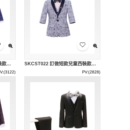
SKCST023 製作兒童西裝套裝款式 花仔 禮服 格仔西裝 五件套 花仔衫 兒童西裝工廠
SKCST022 訂做短款兒童西裝款式 七分袖 表演服 花仔衫 花仔 禮服 兒童西裝製造商
V:(3122)
PV:(2828)