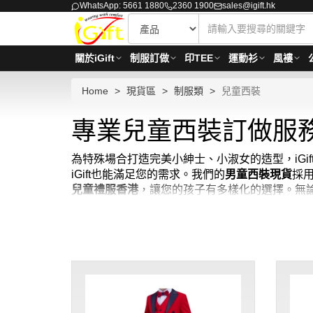
WhatsApp: 5661 1880
2360 1900
sales@igift.hk
關於iGift
制服訂做
印TEE
運動衫
風褸
Home
現貨區
制服類
兒童西裝
專業兒童西裝訂做服務
為特殊場合打造完美小紳士、小淑女的造型，iGi
iGift也能滿足您的需求。我們的
男童西裝現貨
採
兒童禮服香港
，讓您的孩子有多樣化的選擇。無
然也少不了帥氣的
男童禮服
。我們也提供
兒童禮
在iGift，我們了解每一位家長都希望孩子在
論是經典的黑色西裝還是帶有趣味圖案的設計，iG
兒童西裝最少訂購量 -MOQ: 1件起 ； 價格：HKD