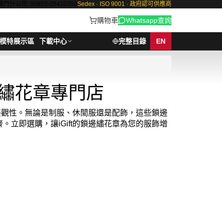
澳門分公司: 00853-28410350
Sedex · ISO 9001 · 政府認可供應商
購物車
Whatsapp查詢
模特展示區
下載中心
完整目錄
EN
邊繡花章專門店
與美觀性。無論是制服、休閒服還是配飾，這些鎖邊
立即選購，讓iGift的鎖邊繡花章為您的服飾增
展現個人品味的絕佳方式。從簡約logo到複雜圖
又持久。現在就來iGift探索您的專屬鎖邊繡花
約需7-14天