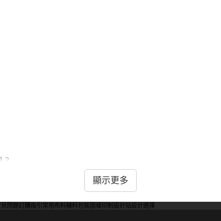
果？
出邊框效果，適合大型章節。中等寬度平衡美觀和實用性。選擇
顯示更多
常見問題
訂購指引
常用布料
輔料包裝
圖樣印制
設計站
設計選擇
影響？