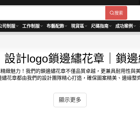
搜索
公司制服
工作制服
布藝配飾
現貨區
尺碼指南
成功案例
設計logo鎖邊繡花章｜鎖
飾更添精緻魅力！我們的鎖邊繡花章不僅品質卓越，更兼具耐用性
繡花章都由我們的設計團隊精心打造，確保圖案精美、邊緣整齊。
是您的理想之選。我們的鎖邊繡花章不僅能提升物品的美觀度，更是
重細節，如高品質的繡線、精湛的鎖邊工藝，讓您的鎖邊繡花章既美觀
顯示更多
購量 -MOQ:30件起 ； 價格：HKD15 / 起, 視乎數量而定。
貨期