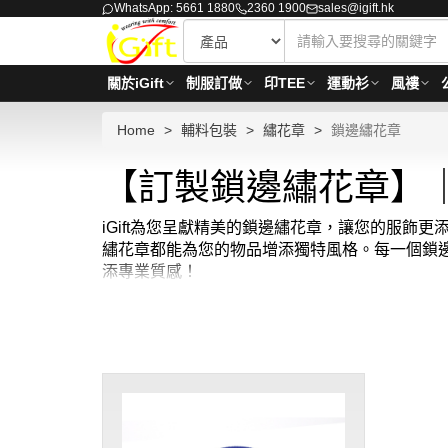
WhatsApp: 5661 1880
2360 1900
sales@igift.hk
關於iGift
制服訂做
印TEE
運動衫
風褸
Home
輔料包裝
繡花章
鎖邊繡花章
【訂製鎖邊繡花章】｜
iGift為您呈獻精美的鎖邊繡花章，讓您的服
繡花章都能為您的物品增添獨特風格。每一個鎖邊
添專業質感！
尋找完美的裝飾細節？iGift的鎖邊繡花章絕對
案，iGift的鎖邊繡花章系列應有盡有。我們注
章，為您的服飾增添獨特魅力！鎖邊繡花章
最少訂