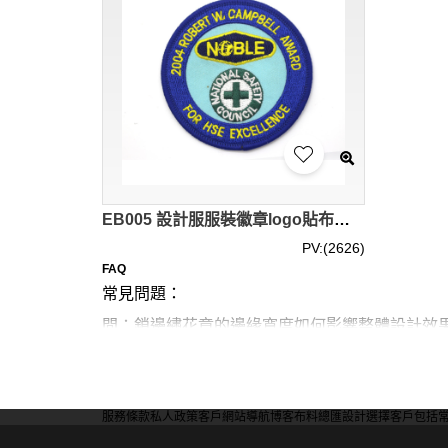
EB005 設計服服裝徽章logo貼布刺繡 訂造專業時尚鎖邊服飾電腦繡花輔料 鎖邊繡花章製造商
PV:(2626)
FAQ
常見問題：
問：鎖邊繡花章的邊緣寬度如何影響整體設計效
答：窄邊緣精緻細膩，適合小型設計。寬邊緣突
果。
服務條款
私人政策
客戶
網站導航
博客
布料總匯
設計選擇
客戶包括
問：不同顏色的鎖邊對繡花章的視覺衝擊力有何