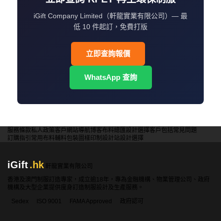
iGift Company Limited（軒龍實業有限公司）— 最
低 10 件起訂，免費打版
立即查詢報價
WhatsApp 查詢
服務條款
私人政策
客戶
網站導航
博客
布料總匯
設計選擇
客戶包括
常見問題
訂購指引
常用布料
輔料包裝
圖樣印制
設計站
設計選擇
iGift
.hk
軒龍實業有限公司
香港及澳門制服訂造專家，成立逾18年，專為金融機構、物業管理公司、政府
機構及大型企業提供度身訂造制服設計及生產服務。
Sedex
ISO 9001
FAMA Approved
政府認可