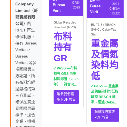
BV —
GRS-
Company
2024-
Bureau
Bureau
2025
CHINA-
Limited（軒
Verit
Verit
ELEC
龍實業有限
Global Recycled
公司）
的
EN 71-3 / REACH
Standard (GRS)
RPET 再生
SVHC / Oeko-Tex
布料
Sta
環保制服，
重金屬
持有 Bureau
持有
Veritas、
及偶氮
GR
Bureau
染料均
Veritas 等多
✓ PASS —布料
項國際第三
低
持有 GRS 再生
方認證。所
材料認證（2025
有布料均經
年），符合 R...
✓ PASS — 重金屬
過嚴格的第
及偶氮染料均低於
聯繫我們獲
三方測試，
歐盟 REACH 標
取 PDF 報告
確保品質達
準；通過 Oeko...
到國際最高
聯繫我們獲取
標準，適合
PDF 報告
企業、機構