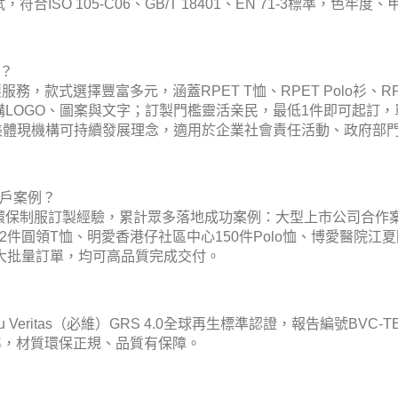
ISO 105-C06、GB/T 18401、EN 71-3標準，
勢？
訂製服務，款式選擇豐富多元，涵蓋RPET T恤、RPET Polo衫
OGO、圖案與文字；訂製門檻靈活亲民，最低1件即可起訂，單件
完美體現機構可持續發展理念，適用於企業社會責任活動、政府部
功客戶案例？
保制服訂製經驗，累計眾多落地成功案例：大型上市公司合作案例為A.S.
件圓領T恤、明愛香港仔社區中心150件Polo恤、博愛醫院江夏
大批量訂單，均可高品質完成交付。
Veritas（必維）GRS 4.0全球再生標準認證，報告編號BVC-TE-000
準，材質環保正規、品質有保障。