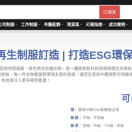
搜索
公司制服
工作制服
布藝配飾
現貨區
尺碼指南
成功案例
再生制服訂造 | 打造ESG
可回收材質服裝、綠色再生紡織衣物，是一種將創新科技與環保理念完美
排放。每一件衣物都是對環境友善的承諾，讓您在穿搭中體現對可持續未
，為地球注入更多綠色能量！
可
領：
圓領/V領Polo領/連帽/企領
袖 款：
平袖／牛角袖
袖 長：
短袖／中袖／7分袖／長袖