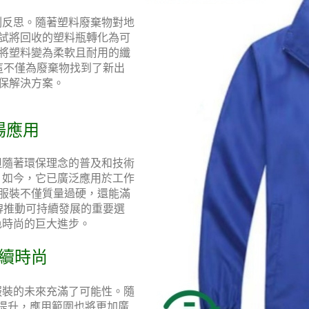
刻反思。隨著塑料廢棄物對地
試將回收的塑料瓶轉化為可
將塑料變為柔軟且耐用的纖
這不僅為廢棄物找到了新出
保解決方案。
場應用
但隨著環保理念的普及和技術
。如今，它已廣泛應用於工作
服裝不僅質量過硬，還能滿
牌推動可持續發展的重要選
色時尚的巨大進步。
續時尚
服裝的未來充滿了可能性。隨
步提升，應用範圍也將更加廣