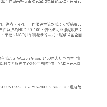
色牢度、甲醛、偶氮染料等各項安全指標全部達標，穿著安
、RPET衛衣、RPET工作服等主流款式；支援絲網印
報價為HKD 50–100，價格透明無隱藏收費；
門、學校、NGO非牟利機構等場景，服務範圍全面
 Watson Group 1400件大批量再生T恤
圍村長者服務中心240件團隊T恤、YMCA天水圍
59733-GRS-2504-50003130-V1.0，嚴格確