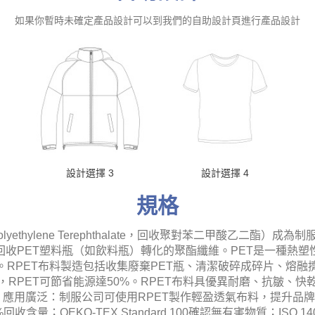
如果你暫時未確定產品設計可以到我們的自助設計頁進行產品設計
設計選擇 3
設計選擇 4
規格
olyethylene Terephthalate，回收聚對苯二甲酸乙
回收PET塑料瓶（如飲料瓶）轉化的聚酯纖維。PET是一種熱塑
RPET布料製造包括收集廢棄PET瓶、清潔破碎成碎片、熔
RPET可節省能源達50%。RPET布料具優異耐磨、抗皺、
應用廣泛：制服公司可使用RPET製作輕盈透氣布料，提升品牌
至少50%回收含量；OEKO-TEX Standard 100確認無有害物質；I