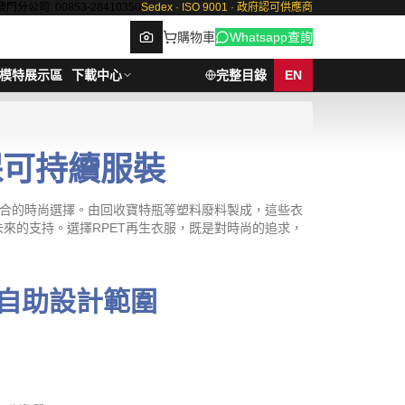
澳門分公司: 00853-28410350
Sedex · ISO 9001 · 政府認可供應商
購物車
Whatsapp查詢
模特展示區
下載中心
完整目錄
EN
環保可持續服裝
Browse
結合的時尚選擇。由回收寶特瓶等塑料廢料製成，這些衣
來的支持。選擇RPET再生衣服，既是對時尚的追求，
自助設計範圍