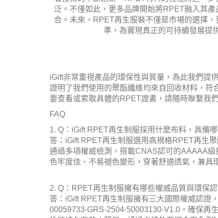
泛。不僅如此，更多品牌開始將RPET融入其
合。未來，RPET再生服裝不僅是市場的選擇
準，為實現真正的可持續發展提
iGift非常重視產品的環保性與質量，為此我們
證明了我們使用的聚酯纖維均來自回收材料，符
要查看或索取具體的RPET證書，請隨時聯繫我
FAQ
1. Q：iGift RPET再生制服採用什麼布料，具
答：iGift RPET再生制服選用高規格RP
通過多項權威檢測，搭載CNAS認可的AAAAA
色牢度佳、不易褪色變形，穿著舒適透氣，兼具
2. Q：RPET再生制服擁有哪些權威品質與環保
答：iGift RPET再生制服擁有三大國際權威認證，
00059733-GRS-2504-50003130-V