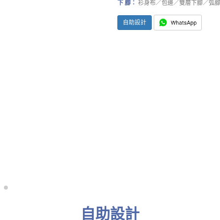
下 腳：
衫身布／包邊／雙層下腳／弧
自助設計
自助設計