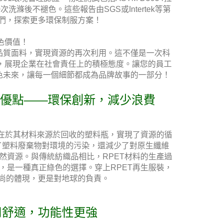
0次洗滌後不褪色。這些報告由SGS或Intertek等第
我們，探索更多環保制服方案！
綠色價值！
品質面料，實現資源的再次利用。這不僅是一次科
，展現企業在社會責任上的積極態度。讓您的員工
色未來，讓每一個細節都成為品牌故事的一部分！
裝優點——環保創新，減少浪費
點在於其材料來源於回收的塑料瓶，實現了資源的循
了塑料廢棄物對環境的污染，還減少了對原生纖維
然資源。與傳統紡織品相比，RPET材料的生產過
，是一種真正綠色的選擇。穿上RPET再生服裝，
尚的體現，更是對地球的負責。
用舒適，功能性更強