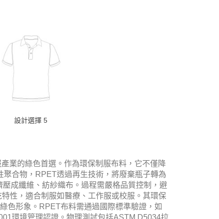
設計選擇 5
二酯）成為制服產業的綠色首選。作為環保制服布料，它不僅降
性聚合物，RPET透過再生技術，將廢棄瓶子轉為
融擠壓成纖維、紡紗織布。過程需嚴格品質控制，避
快乾特性，適合制服如醫療、工作服或校服。其環保
綠色形象。RPET布料需通過國際標準驗證，如
SO 14001環境管理認證。物理測試包括ASTM D5034拉