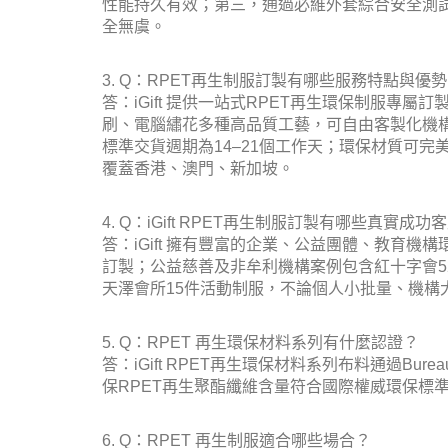
性能持久有效；第三，通過必維外套綜合安全測試，符合
全無虞。
3. Q：RPET再生制服訂製有哪些服務特點與優
答：iGift 提供一站式RPET再生環保制服專屬
刷、電腦繡花多種高品質工藝，可自由客製化機構L
標準交貨週期為14–21個工作天；環保材質可
覆蓋香港、澳門、新加坡。
4. Q：iGift RPET再生制服訂製有哪些真實成
答：iGift 擁有豐富的企業、公益團體、教育機構環
訂製；公益慈善及非牟利機構案例包含紅十字會52
天澤會所15件活動制服，不論個人小批量、機構
5. Q：RPET 再生環保材料系列有什麼認證？
答：iGift RPET再生環保材料系列布料通過Bureau 
保RPET再生聚酯纖維含量符合國際權威環保標
6. Q：RPET 再生制服適合哪些場合？