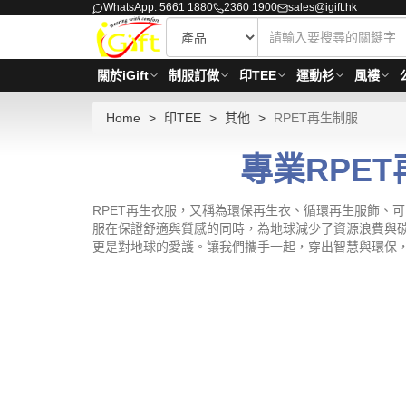
WhatsApp: 5661 1880
2360 1900
sales@igift.hk
關於iGift
制服訂做
印TEE
運動衫
風褸
Home
印TEE
其他
RPET再生制服
專業RPET
RPET再生衣服，又稱為環保再生衣、循環再生服飾、
服在保證舒適與質感的同時，為地球減少了資源浪費與碳
更是對地球的愛護。讓我們攜手一起，穿出智慧與環保