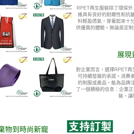
RPET再生服裝除了環保
維具有良好的耐磨性和抗
料輕盈透氣，穿著起來十
供優異的體驗。無論是定制
展現
對企業而言，選擇RPET
可持續發展的承諾。消費
的制服或產品，能為品牌
了一個積極的信息：企業正
裝，讓
廢棄物到時尚新寵