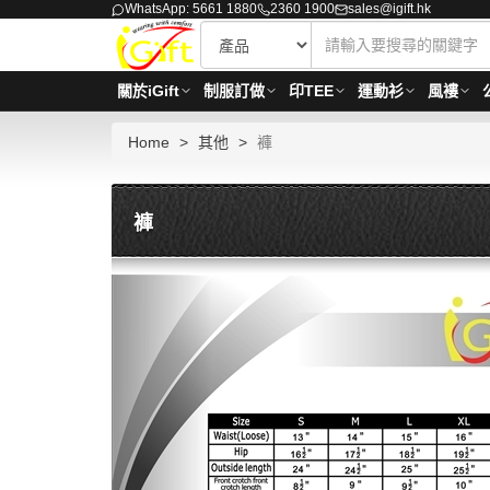
WhatsApp: 5661 1880
2360 1900
sales@igift.hk
關於iGift
制服訂做
印TEE
運動衫
風褸
Home
其他
褲
褲