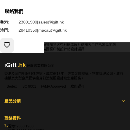
聯絡我們
香港:
23601900
|
sales@igift.hk
澳門:
28410350
|
macau@igift.hk
服務條款
私人政策
客戶
網站導航
博客
布料總匯
設計選擇
客戶包括
常見問題
索取報價
訂購指引
常用布料
輔料包裝
圖樣印制
設計站
設計選擇
iGift
.hk
軒龍實業有限公司
香港及澳門制服訂造專家，成立逾18年，專為金融機構、物業管理公司、政府
機構及大型企業提供度身訂造制服設計及生產服務。
Sedex
ISO 9001
FAMA Approved
政府認可
產品分類
聯絡資料
香港:
2360 1900