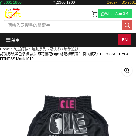
5661 1880
2360 1900
Sedex · ISO 9001
WhatsApp查詢
菜單
EN
Home
制服訂做
運動系列
功夫衫 / 跆拳道衫
訂製男裝黑色拳褲 設計印花繡花logo 橡筋褲頭設計 倒U腳叉 OLE MUAY THAI &
FITNESS Martial019