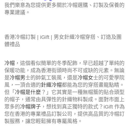
我們樂意為您提供更多關於冷帽選購、訂製及保養的
專業建議。
香港冷帽訂製 | iGift | 男女針織冷帽穿搭、訂造及團
體禮品
冷帽
，這個看似簡單的冬季配飾，早已超越了單純的
保暖功能，成為香港街頭時尚不可或缺的元素。無論
是
冷帽男
士的帥氣工裝風，還是
冷帽女
士的可愛學院
風，一頂合適的
針織冷帽
都能為您的穿搭畫龍點睛。
但「
冷帽是什麼
？」它其實是一種無帽簷的貼合頭型
的帽子，通常由具彈性的針織物料製成。面對市面上
眾多的
冷帽牌子
，想找到真正獨特的款式？iGift 作為
您在香港的專業禮品訂製公司，提供高品質的冷帽訂
製服務，讓您輕鬆擁有專屬風格。