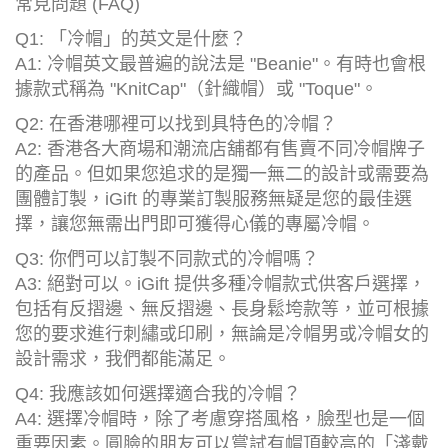
常見問題 (FAQ)
Q1: 「冷帽」的英文是什麼？
A1: 冷帽英文最普遍的說法是 "Beanie"。有時也會根
據款式稱為 "KnitCap"（針織帽）或 "Toque"。
Q2: 在香港哪裡可以找到具特色的冷帽？
A2: 香港各大商場和潮流店舖都有售賣不同冷帽牌子
的產品。但如果您追求的是獨一無二的設計或需要為
團體訂製，iGift 的專業訂製服務無疑是您的最佳選
擇，讓您無需出門即可獲得心儀的專屬冷帽。
Q3: 你們可以訂製不同款式的冷帽嗎？
A3: 絕對可以。iGift 提供多種冷帽款式供客戶選擇，
包括有反摺邊、無反摺邊、長身鬆垮款等，並可根據
您的要求進行刺繡或印刷，無論是冷帽男或冷帽女的
設計需求，我們都能滿足。
Q4: 我應該如何選擇適合我的冷帽？
A4: 選擇冷帽時，除了考慮穿搭風格，臉型也是一個
重要因素。圓臉的朋友可以嘗試有帽頂較高的「淺戴