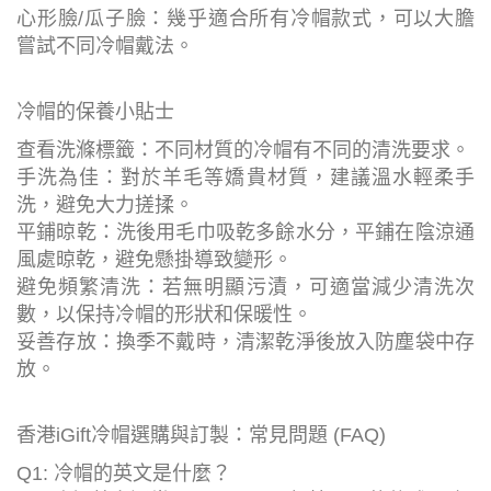
心形臉/瓜子臉：幾乎適合所有冷帽款式，可以大膽
嘗試不同冷帽戴法。
冷帽的保養小貼士
查看洗滌標籤：不同材質的冷帽有不同的清洗要求。
手洗為佳：對於羊毛等嬌貴材質，建議溫水輕柔手
洗，避免大力搓揉。
平鋪晾乾：洗後用毛巾吸乾多餘水分，平鋪在陰涼通
風處晾乾，避免懸掛導致變形。
避免頻繁清洗：若無明顯污漬，可適當減少清洗次
數，以保持冷帽的形狀和保暖性。
妥善存放：換季不戴時，清潔乾淨後放入防塵袋中存
放。
香港iGift冷帽選購與訂製：常見問題 (FAQ)
Q1: 冷帽的英文是什麼？