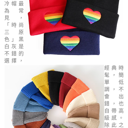
冷帽最
為常
見，
「時尚
三原
色」黑
白灰是
不錯的
選擇，
經典時
髦，
簡
單低
調
，不
會出
錯，也
自帶高
級感。
除此之