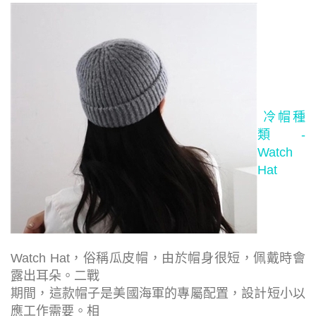
冷帽種
類 -
Watch
Hat
Watch Hat，俗稱瓜皮帽，由於帽身很短，佩戴時會
露出耳朵。二戰
期間，這款帽子是美國海軍的專屬配置，設計短小以
應工作需要。相