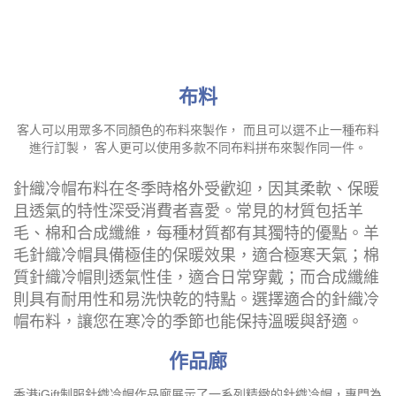
布料
客人可以用眾多不同顏色的布料來製作， 而且可以選不止一種布料
進行訂製， 客人更可以使用多款不同布料拼布來製作同一件。
針織冷帽布料在冬季時格外受歡迎，因其柔軟、保暖
且透氣的特性深受消費者喜愛。常見的材質包括羊
毛、棉和合成纖維，每種材質都有其獨特的優點。羊
毛針織冷帽具備極佳的保暖效果，適合極寒天氣；棉
質針織冷帽則透氣性佳，適合日常穿戴；而合成纖維
則具有耐用性和易洗快乾的特點。選擇適合的針織冷
帽布料，讓您在寒冷的季節也能保持溫暖與舒適。
作品廊
香港iGift制服針織冷帽作品廊展示了一系列精緻的針織冷帽，專門為