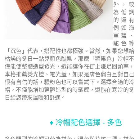
外，較
為低調
的還有
例如
海
軍藍、
駝色等
「沉色」
代表，搭配性也都極強。當然，如果您想給
枯
燥的冬日一點兒顏色瞧瞧，
那麼「糖果色」
冷帽不
僅能使整體造型發光，
還能讓你在街上賺足回頭率，
本格推薦熒光橙、電光藍，
如果是膚色偏
白且對自己
很有自信
的話，
騷粉色也可以嘗試下。選擇合適的冷
帽，不
僅能增加整體造型的時髦感，還能在寒冷的冬
日給您帶來溫暖和舒適。
♦ 冷帽配色選擇 - 多色