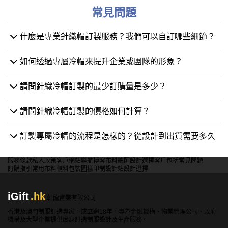
常見問題
什麼是專業針織帽訂製服務？我們可以自訂哪些細節？
如何透過專屬冷帽來提升企業或團隊的形象？
請問針織冷帽訂製的最少訂購量是多少？
請問針織冷帽訂製的價格如何計算？
訂製專屬冷帽的流程是怎樣的？從設計到出貨需要多久
服務條款
私人政策
客戶
網站導航
博客
布料總匯
設計選擇
客戶包括
常見問題
訂購指引
常用布料
輔料包裝
圖樣印制
設計站
設計選擇
iGift
.hk
軒龍實業有限公司
香港及澳門制服訂造專家，成立逾18年，專為金融機構、物業管理公司、政府
機構及大型企業提供度身訂造制服設計及生產服務。