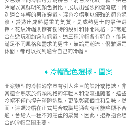
多色類型的冷帽可分為拼色、混色與花紋三種。拼色
冷帽以其鮮明的顏色對比，展現出強烈的潮流感，特
別適合年輕的男孩穿戴。混色冷帽則以優雅的顏色過
渡，營造出成熟穩重的氣質，是成熟男士的最佳選
擇。花紋冷帽則擁有獨特的設計和休閒風格，非常適
合在遊玩和約會時佩戴。這三種冷帽各有特色，能夠
滿足不同風格和需求的男性，無論是潮流、優雅還是
休閒，都可以找到適合自己的冷帽。
♦ 冷帽配色選擇 - 圖案
圖案類型的冷帽通常具有引人注目的設計或標誌，非
常適合熱衷於街頭風格的年輕人和潮流追隨者。這些
冷帽不僅能提升整體造型，更能彰顯個性和品味。然
而，這類冷帽在正式場合或職場通勤時可能略顯不合
適，會給人一種不夠莊重的感覺。因此，選擇適合場
合的冷帽至關重要。