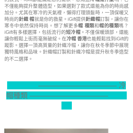
不僅能夠提升整體造型，如果選對了款式還能為你的時尚感
加分。尤其在寒冷的天氣裡，懶得打理頭髮時，一頂保暖又
時尚的
針織 帽
就是你的救星。iGift提供
針織帽
訂製，讓你在
寒冬中依然保持時尚。想了解更多
帽 種類
和
帽的種類
嗎？
iGift有多樣選擇，包括流行的
短冷帽
。不僅保暖頭部，還能
讓你輕鬆上街而毫無破綻。在
冷帽 香港
也能輕鬆找到iGift的
蹤影。選擇一頂高質量的針織冷帽，讓你在秋冬季節中展現
獨特風格和品味。針織帽訂製和針織冷帽是提升秋冬季造型
的不二選擇。
———————————
冷
帽種類 ———————————