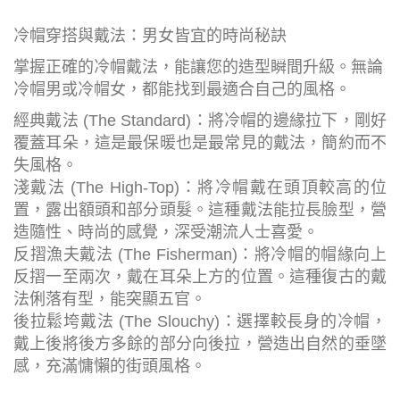
冷帽穿搭與戴法：男女皆宜的時尚秘訣
掌握正確的冷帽戴法，能讓您的造型瞬間升級。無論
冷帽男或冷帽女，都能找到最適合自己的風格。
經典戴法 (The Standard)：將冷帽的邊緣拉下，剛好
覆蓋耳朵，這是最保暖也是最常見的戴法，簡約而不
失風格。
淺戴法 (The High-Top)：將冷帽戴在頭頂較高的位
置，露出額頭和部分頭髮。這種戴法能拉長臉型，營
造隨性、時尚的感覺，深受潮流人士喜愛。
反摺漁夫戴法 (The Fisherman)：將冷帽的帽緣向上
反摺一至兩次，戴在耳朵上方的位置。這種復古的戴
法俐落有型，能突顯五官。
後拉鬆垮戴法 (The Slouchy)：選擇較長身的冷帽，
戴上後將後方多餘的部分向後拉，營造出自然的垂墜
感，充滿慵懶的街頭風格。