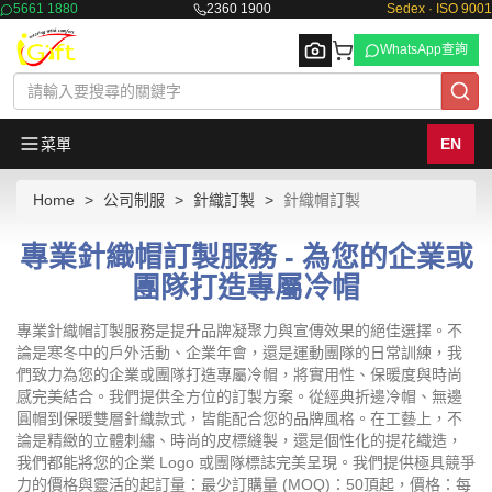
5661 1880
2360 1900
Sedex · ISO 9001
WhatsApp查詢
菜單
EN
Home
公司制服
針織訂製
針織帽訂製
Browse
專業針織帽訂製服務 - 為您的企業或
團隊打造專屬冷帽
專業針織帽訂製服務是提升品牌凝聚力與宣傳效果的絕佳選擇。不
論是寒冬中的戶外活動、企業年會，還是運動團隊的日常訓練，我
們致力為您的企業或團隊打造專屬冷帽，將實用性、保暖度與時尚
感完美結合。我們提供全方位的訂製方案。從經典折邊冷帽、無邊
圓帽到保暖雙層針織款式，皆能配合您的品牌風格。在工藝上，不
論是精緻的立體刺繡、時尚的皮標縫製，還是個性化的提花織造，
我們都能將您的企業 Logo 或團隊標誌完美呈現。我們提供極具競爭
力的價格與靈活的起訂量：最少訂購量 (MOQ)：50頂起，價格：每