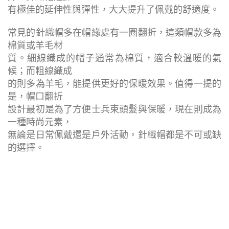
有極佳的延伸性與彈性，大大提升了佩戴的舒適度。
常見的針織帽多在帽緣處有一圈翻折，這類帽款多為
棉質或羊毛材
質。
細線織成的帽子通常為棉質，適合較溫暖的氣
候；而粗線織成
的則多
為羊毛，能提供更好的保暖效果。值得一提的
是，帽口翻折
設計最初
是為了方便士兵束頭髮與保暖，現在則成為
一種時尚元素，
無論是日
常佩戴還是戶外活動，針織帽都是不可或缺
的選擇。