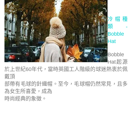
冷帽種
類 -
Bobble
Hat
Bobble
Hat起源
於上世紀60年代，當時英國工人階級的球迷熱衷於佩
戴頂
部帶有毛球的針織帽。至今，毛球帽仍然常見，且多
為女生所喜愛，成為
時尚經典的象徵。