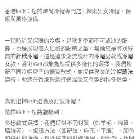
香港iGift：您的時尚冷帽專門店 | 探索男女冷帽，保
暖與風格兼備
一頂時尚又保暖的
冷帽
，是秋冬季節不可或缺的配
飾，也是展現個人風格的點睛之筆。無論您是尋找經
典的
針織冷帽
，還是追求潮流設計的
冷帽男
款或
冷帽
女
款，香港iGift都能為您提供多樣化的選擇。我們搜
羅不同冷帽牌子的優質款式，並提供專業的
冷帽戴法
建議，助您在香港輕鬆打造溫暖又有型的秋冬造型。
為何選擇iGift選購及訂製冷帽？
選擇iGift，您將體驗到：
多樣款式選擇：我們提供不同材質（如羊毛、棉質、
腈綸等）、編織方法（如羅紋、麻花、平織）、顏色
和設計的冷帽，包括經典的針織冷帽、運動款、休閒