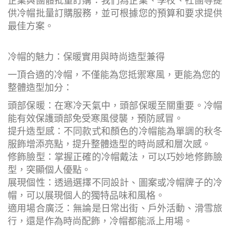
企業與團體批量訂購：我們為企業、學校、社團等提
供冷帽批量訂購服務，並可根據您的預算和要求提供
最佳方案。
冷帽的魅力：保暖實用與時尚造型兼得
一頂合適的冷帽，不僅能為您抵禦寒風，更能為您的
整體造型加分：
頭部保暖：在寒冷天氣中，頭部保暖至關重要。冷帽
能有效保護頭部免受寒風侵襲，預防感冒。
提升造型感：不同款式和顏色的冷帽能為單調的秋冬
服飾增添亮點，提升整體造型的時尚感和層次感。
修飾臉型：掌握正確的冷帽戴法，可以巧妙地修飾臉
型，突顯個人優點。
展現個性：透過選擇不同設計、圖案或冷帽牌子的冷
帽，可以展現個人的獨特品味和風格。
適用場合廣泛：無論是日常出街、戶外活動、滑雪旅
行，還是作為時尚配飾，冷帽都能派上用場。