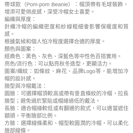
帶球款（Pom-pom Beanie）：帽頂帶有毛球裝飾，
增添可愛俏皮感，深受冷帽女士喜愛。
編織與厚度：
針織冷帽的編織密度和紗線粗細會影響保暖度和質
感。
根據氣候和個人怕冷程度選擇合適的厚度。
顏色與圖案：
經典色：黑色、灰色、深藍色等中性色百搭實用。
亮色/流行色：可以點亮秋冬造型，更顯活力。
圖案/織紋：如條紋、麻花、品牌Logo等，能增加冷
帽的設計感。
臉型與冷帽戴法：
圓臉：可選擇帽頂較高或帶有垂直條紋的冷帽，拉長
臉型；避免過於緊貼或帽緣過低的戴法。
長臉：適合帽緣較低或有翻邊的款式，可以適當遮住
額頭，平衡臉部比例。
方臉：選擇線條柔和、帽型較圓潤的冷帽，可以柔化
臉部線條。