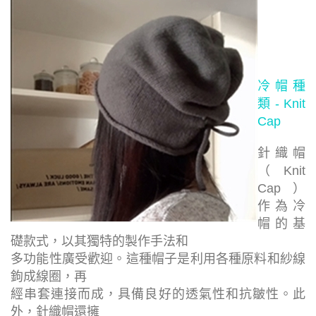
冷帽種
類 - Knit
Cap
針織帽
（Knit
Cap）
作為冷
帽的基
礎款式，以其獨特的製作手法和
多功能性廣受歡迎。這種帽子是利用各種原料和紗線
鉤成線圈，再
經串套連接而成，具備良好的透氣性和抗皺性。此
外，針織帽還擁