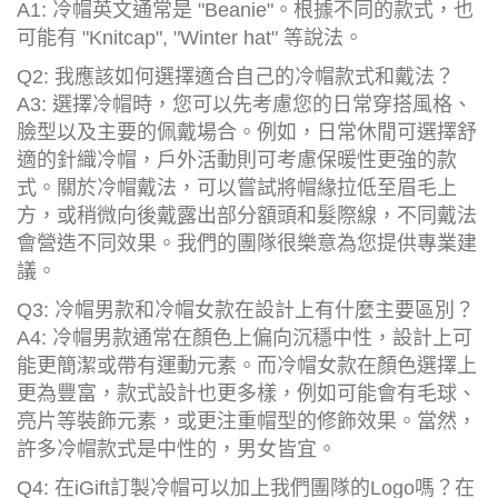
A1: 冷帽英文通常是 "Beanie"。根據不同的款式，也
可能有 "Knitcap", "Winter hat" 等說法。
Q2: 我應該如何選擇適合自己的冷帽款式和戴法？
A3: 選擇冷帽時，您可以先考慮您的日常穿搭風格、
臉型以及主要的佩戴場合。例如，日常休閒可選擇舒
適的針織冷帽，戶外活動則可考慮保暖性更強的款
式。關於冷帽戴法，可以嘗試將帽緣拉低至眉毛上
方，或稍微向後戴露出部分額頭和髮際線，不同戴法
會營造不同效果。我們的團隊很樂意為您提供專業建
議。
Q3: 冷帽男款和冷帽女款在設計上有什麼主要區別？
A4: 冷帽男款通常在顏色上偏向沉穩中性，設計上可
能更簡潔或帶有運動元素。而冷帽女款在顏色選擇上
更為豐富，款式設計也更多樣，例如可能會有毛球、
亮片等裝飾元素，或更注重帽型的修飾效果。當然，
許多冷帽款式是中性的，男女皆宜。
Q4: 在iGift訂製冷帽可以加上我們團隊的Logo嗎？在