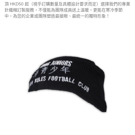
頂 HKD50 起（視乎訂購數量及具體設計要求而定）選擇我們的專業
針織帽訂製服務，不僅能為團隊成員送上溫暖，更能在寒冷季節
中，為您的企業或團隊塑造最搶眼、最統一的獨特形象！