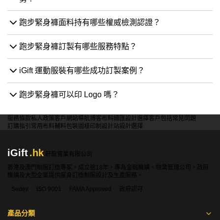
跑步緊身褲面料持有哪些權威檢測認證？
跑步緊身褲訂製有哪些服務特點？
iGift 運動服裝有哪些成功訂製案例？
跑步緊身褲可以印 Logo 嗎？
服務條款
私人政策
客戶
網站導航
博客
布料總匯
設計選擇
客戶包括
常見問題
訂購指引
常用布料
輔料包裝
圖樣印制
設計站
設計選擇
iGift
.hk
軒龍實業有限公司
香港及澳門制服訂造專家，成立逾18年，專為金融機構、物業管理公司、政府
機構及大型企業提供度身訂造制服設計及生產服務。
Sedex
ISO 9001
FAMA Approved
政府認可
產品分類