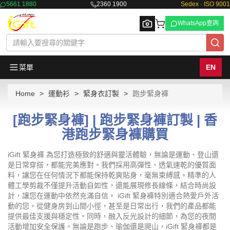
5661 1880
2360 1900
Sedex · ISO 9001
WhatsApp查詢
菜單
EN
Home
運動衫
緊身衣訂製
跑步緊身褲
Browse
[跑步緊身褲] | 跑步緊身褲訂製 | 香
港跑步緊身褲購買
iGift 緊身褲 為您打造極致的舒適與靈活體驗，無論是運動、登山還
是日常穿搭，都能完美應對。我們採用高彈性、透氣速乾的優質面
料，讓您在任何情況下都能保持乾爽貼身，毫無束縛感。精準的人
體工學剪裁不僅提升活動自如性，還能展現修長線條，結合時尚設
計，讓您在運動中依然充滿自信。 iGift 緊身褲特別適合熱愛戶外活
動的您，從健身房到山間小徑，甚至是日常出行，我們的產品都能
提供最佳支援與穩定性。同時，融入反光設計的細節，為您的夜間
活動增加安全保護。無論是跑步、瑜伽還是爬山，iGift 緊身褲都是