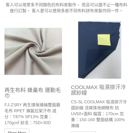
客人可以用眾多不同顏色的布料來製作， 而且可以選不止一種布料
進行訂製， 客人更可以使用多款不同布料拼布來製作同一件。
COOLMAX 吸濕排汗冷
再生布料 蜂巢布 運動毛
感紗線
巾
CS-SL COOLMAX 吸濕排汗冷
FJ-ZSRY 再生環保滌綸雙面磨
感紗線 涼爽珠地網眼布 抗
毛布 RPET 滌氨拉架汗布 成
UV50+面料 幅寬：170cm 克
分：T87% SP13% 克重：
重：150-160 雙面結構 100%
170g/㎡ 紗支：75D+30D
滌綸