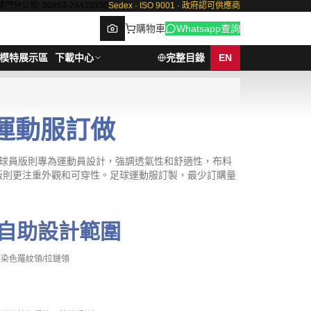
澳門分公司: 00853-28410350
Sedex · ISO 9001 · 政府認可供應商
購物車
Whatsapp查詢
模特展示區
下載中心
完整目錄
EN
球運動服訂做
Browse
。球員版則專為運動員設計，強調透氣性和舒適性，布料
版則更注重外觀和可穿性。足球運動服訂製，最少訂購量
自助設計範圍
染色羅紋領/拉鏈領