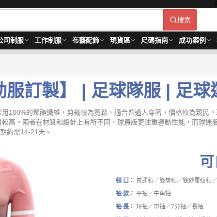
搜索
公司制服
工作制服
布藝配飾
現貨區
尺碼指南
成功案例
服訂製】 | 足球隊服 | 足
用100%的聚酯纖維，剪裁較為寬鬆，適合普通人穿著，價格較為親民
對較高。兩者在材質和設計上有所不同，球員版更注重運動性能，而球迷
貨期約需14-21天。
可
領 口：
普通領／雙層領／雙紗羅紋領／
袖 款：
平袖／牛角袖
袖 長：
短袖／中袖／7分袖／長袖