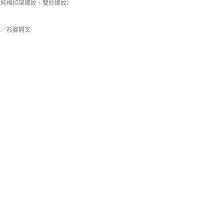
（純棉拉架螺紋、雙紗螺紋）
腳／衫腳開叉