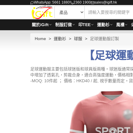
WhatsApp: 5661 1880
2360 1900
sales@igift.hk
關於iGift
制服訂做
印TEE
運動衫
風褸
Home
運動衫
球服
足球運動服訂製
【足球運動
足球運動服主要包括球迷版和球員版兩種。球迷版通常採
中增加了透氣孔，剪裁合身，適合高強度運動，價格相
-MOQ: 10件起 ； 價格：HKD40 / 起, 視乎數量而定。