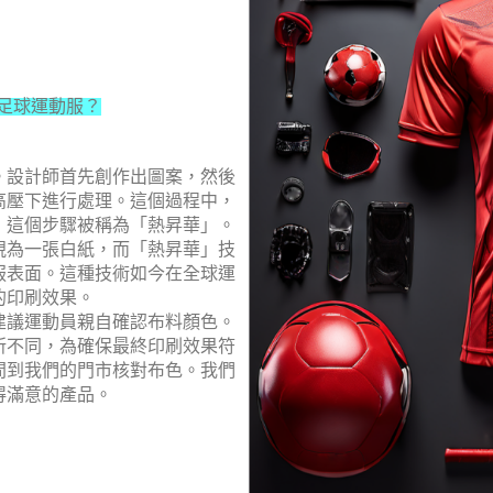
足球運動服？
。設計師首先創作出圖案，然後
高壓下進行處理。這個過程中，
，這個步驟被稱為「熱昇華」。
視為一張白紙，而「熱昇華」技
服表面。這種技術如今在全球運
的印刷效果。
建議運動員親自確認布料顏色。
所不同，為確保最終印刷效果符
間到我們的門市核對布色。我們
得滿意的產品。