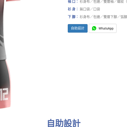
袖 口：
衫身布／包邊／雙層袖／螺紋
衫 身：
無口袋／口袋
下 腳：
衫身布／包邊／雙層下腳／弧
自助設計
自助設計