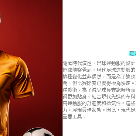
足
隨著時代演進，足球運動服的設計
們都能察覺到，現代足球運動服的
這種變化並非偶然，而是為了適應
闊，但比賽節奏已變得極為快速。
種戰術。為了減少球員奔跑時所面
得更加貼身。結合現代先進的布料
高運動服的舒適度和透氣性。這些
力，展現最佳狀態。因此，現代足
重要工具。