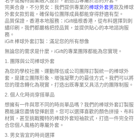
名字或獨特圖案融入設計，創造出專屬於您的外套。
完美合身，不分男女：我們提供專業的
棒球外套男
款及棒球
外套女款剪裁，確保每位團隊成員都能穿得舒適有型。
品質保證，香港本地服務：iGift植根香港，從布料選擇到刺
繡印刷，我們都嚴格把控品質，並提供貼心的本地諮詢服
務。
iGift 棒球外套訂製：滿足您的所有想像
無論您的需求是什麼，iGift的專業團隊都能為您實現。
1. 團隊與公司棒球外套
為您的學校社團、運動隊伍或公司團隊訂製統一的棒球外
套，是建立團隊形象、增強凝聚力的最佳方式。我們可以將
您的理念轉化為現實，打造出既專業又具活力的團隊制服。
2. 個人化時尚穿搭單品
想擁有一件與眾不同的時尚單品嗎？我們的棒球外套訂製服
務能讓您盡情發揮創意。您可以選擇喜歡的顏色拼接、布料
材質，甚至挑戰獨特的棒球外套短袖款式，打造一件完全符
合您個人風格的專屬外套。
3. 男女皆宜的時尚選擇