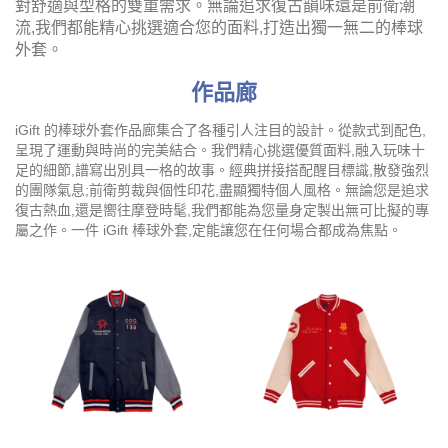
對舒適與型格的雙重需求。無論追求復古韻味還是前衛潮
流,我們都能精心挑選適合您的面料,打造出獨一無二的棒球
外套。
作品廊
iGift 的棒球外套作品廊集合了各種引人注目的設計。從款式到配色,
呈現了運動與時尚的完美結合。我們精心挑選優質面料,融入玩味十
足的細節,譜寫出別具一格的故事。經典拼接搭配醒目標識,散發強烈
的團隊氣息;前衛剪裁與個性印花,盡顯獨特個人風格。無論您是追求
復古熱血,還是嚮往摩登時髦,我們都能為您量身定製出無可比擬的專
屬之作。一件 iGift 棒球外套,定能讓您在任何場合都成為焦點。