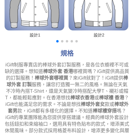
設計1
設計2
規格
iGift制服專賣店的棒球外套訂製服務，是各位衣櫥裡不可或
缺的選擇。想知道
棒球外套 香港
哪裡買嗎？iGift提供高品質
的訂製服務！
棒球外套哪裡買
？來iGift就對了！iGift提供
棒
球外套 訂製
服務，讓您打造獨一無二的風格。無論在天氣
不冷時內搭T-Shirt，還是天氣變冷時搭配大學T、襯衫或帽
T，都能輕鬆應對。在香港想找
棒球衣香港
或
棒球褸 香港
？
iGift也能滿足您的需求。不論是想找
棒球外套女
款或
棒球外
套男
款，iGift都有多樣化的選擇。不知道
棒球褸穿搭
嗎？
iGift的專業團隊能為您提供穿搭建議。經典的棒球外套設計
包括鈕扣和束縮袖口，選用具有特色貼布的款式，增添美式
休閒風味。部分款式採用格菱布料設計，增添更多變化與層