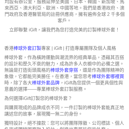
均設有辦公室，服務延伸至美國、日本、韓國、新加坡、馬
來西亞、澳大利亞、歐洲、中國等地。我們是香港政府、澳
門政府及香港醫管局的註冊供應商，擁有遍佈全球 2 千多個
客戶。
立即聯繫 iGift，讓我們為您打造完美的訂製棒球外套！
香港
棒球外套訂製
專家 | iGift | 打造專屬團隊及個人風格
棒球外套，作為橫跨運動與潮流界的經典單品，憑藉其百搭
的設計和歷久不衰的魅力，成為許多人衣櫥中的必備之選。
無論是打造街頭風格的
棒球外套穿搭
，還是作為團隊精神的
象徵，它都能完美勝任。在香港，當您思考
棒球外套哪裡買
時，除了各大
棒球外套品牌
，iGift為您提供一個更具個性與
意義的選擇——專業棒球外套訂製服務。
為何選擇iGift訂製您的棒球外套？
與購買現成的品牌成衣不同，一件訂製的棒球外套能真正地
講述您的故事，展現獨一無二的身份。
獨特設計，絕不撞款：您可以將團隊隊徽、公司標誌、個人