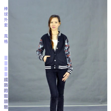
棒
球
外
套
·
風
格
成
熟
的
街
頭
魅