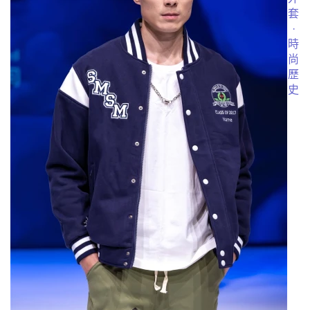
套
·
時
尚
歷
史