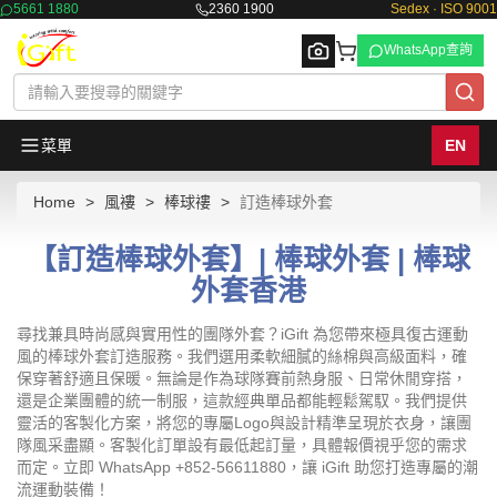
5661 1880
2360 1900
Sedex · ISO 9001
WhatsApp查詢
菜單
EN
Home
風褸
棒球䄛
訂造棒球外套
Browse
【訂造棒球外套】| 棒球外套 | 棒球
外套香港
尋找兼具時尚感與實用性的團隊外套？iGift 為您帶來極具復古運動
風的棒球外套訂造服務。我們選用柔軟細膩的絲棉與高級面料，確
保穿著舒適且保暖。無論是作為球隊賽前熱身服、日常休閒穿搭，
還是企業團體的統一制服，這款經典單品都能輕鬆駕馭。我們提供
靈活的客製化方案，將您的專屬Logo與設計精準呈現於衣身，讓團
隊風采盡顯。客製化訂單設有最低起訂量，具體報價視乎您的需求
而定。立即 WhatsApp +852-56611880，讓 iGift 助您打造專屬的潮
流運動裝備！