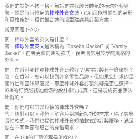
我們的設計不拘一格，無論是尋找經典帥氣的棒球外套男
裝，還是時尚修身的
棒球外套女
裝，iGift都能根據您的身形
和風格偏好，提供最合適的版型建議與訂製方案。
常見問題 (FAQ)
問：棒球外套的英文是什麼？
答：
棒球外套英文
通常稱為 "BaseballJacket" 或 "Varsity
Jacket"。前者更偏向運動款式，後者則常用於學院風格的
外套。
問：在香港哪裡買棒球外套比較好？選擇訂製有什麼優勢？
答：在香港，您可以找到許多零售品牌，但如果您追求的是
獨特性和團隊歸屬感，那麼棒球外套訂製無疑是更佳選擇。
iGift的訂製服務能讓您的設計想法成真，這是現成商品無法
比擬的。
問：你們可以訂製短袖的棒球外套嗎？
答：絕對可以。我們了解客戶對創新設計的需求，除了經典
長袖款式，我們也提供棒球外套短袖款式的訂製服務，滿足
您在不同季節和場合的穿搭需求。
問：在iGift的訂製流程是怎樣的？