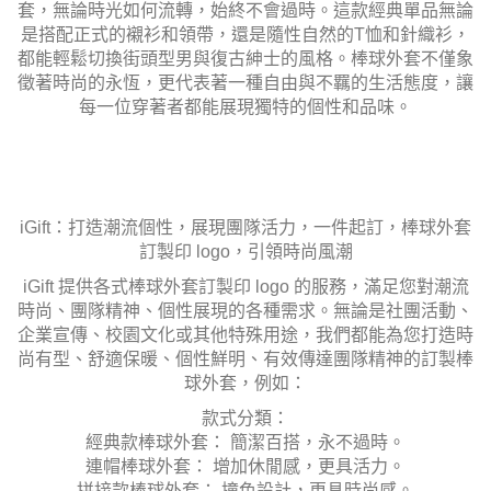
套，無論時光如何流轉，始終不會過時。這款經典單品無論
是搭配正式的襯衫和領帶，還是隨性自然的T恤和針織衫，
都能輕鬆切換街頭型男與復古紳士的風格。棒球外套不僅象
徵著時尚的永恆，更代表著一種自由與不羈的生活態度，讓
每一位穿著者都能展現獨特的個性和品味。
iGift：打造潮流個性，展現團隊活力，一件起訂，棒球外套
訂製印 logo，引領時尚風潮
iGift 提供各式棒球外套訂製印 logo 的服務，滿足您對潮流
時尚、團隊精神、個性展現的各種需求。無論是社團活動、
企業宣傳、校園文化或其他特殊用途，我們都能為您打造時
尚有型、舒適保暖、個性鮮明、有效傳達團隊精神的訂製棒
球外套，例如：
款式分類：
經典款棒球外套： 簡潔百搭，永不過時。
連帽棒球外套： 增加休閒感，更具活力。
拼接款棒球外套： 撞色設計，更具時尚感。