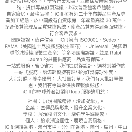
高處理訂單的效率，學習行業知識，並確保及時回應客戶查
詢，提供專業訂製建議，以改善整體客戶體驗。
自家廠房，嚴格品控： iGift 擁有近二十年布製品生產及專
業加工經驗，於中國設有自資廠房，年產量高達 30 萬件，
配合優質管理及品質監控系統，使產品質素得到全面監控，
符合客戶要求。
國際認證，值得信賴： iGift 擁有 ISO9001、Sedex、
FAMA（美國迪士尼授權服裝生產商）、Universal（美國環
球影城授權服裝生產商）等多項國際認證，並是 Ralph
Lauren 的註冊供應商，品質有保障。
一站式服務，省心省力： 我們提供從設計、選材到製作的
一站式服務，讓您輕鬆擁有理想的訂製棒球外套。
大宗訂購，尊享優惠： 大批量訂單，我們有大批訂單優
惠，我們有專員提供快速報價服務。
iGift 的棒球外套訂製印 logo 服務適用於：
社團： 展現團隊精神，增加凝聚力。
企業： 宣傳品牌形象，提升企業文化。
學校： 展現校園文化，增強學生歸屬感。
個人： 追求潮流個性，展現自我風格。
iGift 深耕香港、澳門市場，分別在香港、澳門、廣州、中山