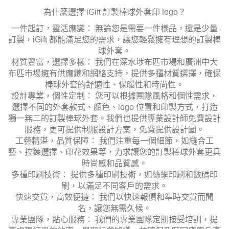
為什麼選擇 iGift 訂製棒球外套印 logo？
一件起訂，靈活應變： 無論您是需要一件樣品，還是少量
訂製，iGift 都能滿足您的需求，讓您輕鬆擁有理想的訂製棒
球外套。
材質豐富，選擇多樣： 我們在深水埗布匹市場和廣洲中大
布匹市場擁有供應鏈和網絡支持，提供多種材質選擇，確保
棒球外套的舒適性、保暖性和時尚性。
設計專業，個性定制： 您可以根據團隊風格和個性需求，
選擇不同的外套款式、顏色、logo 位置和印製方式，打造
獨一無二的訂製棒球外套。我們也提供專業設計師免費設計
服務，更可提供制服設計方案，免費提供設計圖。
工藝精湛，品質保障： 我們注重每一個細節，如縫合工
藝、拉鍊選擇、印花效果等，力求讓您的訂製棒球外套更具
時尚感和品質感。
多種印刷技術： 提供多種印刷技術，如絲網印刷和數碼印
刷，以滿足不同客戶的需求。
快速交貨，高效便捷： 我們以快速報價和準時交貨而聞
名，讓您無需久候。
專業團隊，貼心服務： 我們的專業團隊定期接受培訓，提