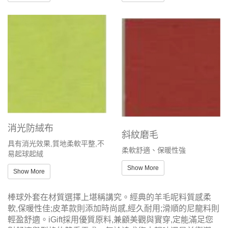
消光防絨布
斜紋磨毛
具有消光效果,質地柔軟平整,不
柔軟舒適、保暖性強
易起球起絨
Show More
Show More
棒球外套在材質選擇上堪稱講究。經典的羊毛呢料質感柔
軟,保暖性佳;皮革款則添加時尚感,經久耐用;滑順的尼龍料則
輕盈舒適。iGift採用優質原料,兼顧美觀與實穿,定能滿足您