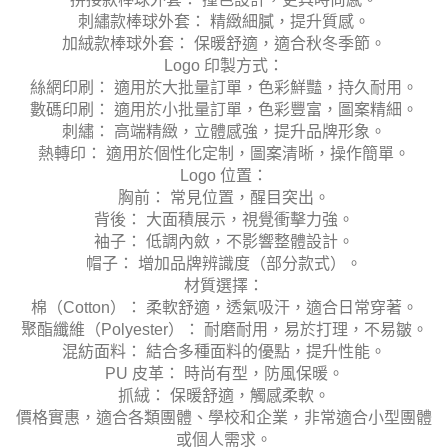
刺繡款棒球外套： 精緻細膩，提升質感。
加絨款棒球外套： 保暖舒適，適合秋冬季節。
Logo 印製方式：
絲網印刷： 適用於大批量訂單，色彩鮮豔，持久耐用。
數碼印刷： 適用於小批量訂單，色彩豐富，圖案精細。
刺繡： 高端精緻，立體感強，提升品牌形象。
熱轉印： 適用於個性化定制，圖案清晰，操作簡單。
Logo 位置：
胸前： 常見位置，醒目突出。
背後： 大面積展示，視覺衝擊力強。
袖子： 低調內斂，不影響整體設計。
帽子： 增加品牌辨識度（部分款式）。
材質選擇：
棉（Cotton）： 柔軟舒適，透氣吸汗，適合日常穿著。
聚酯纖維（Polyester）： 耐磨耐用，易於打理，不易皺。
混紡面料： 結合多種面料的優點，提升性能。
PU 皮革： 時尚有型，防風保暖。
抓絨： 保暖舒適，觸感柔軟。
價格實惠，適合各類團體、學校和企業，非常適合小型團體
或個人需求。