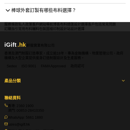
棒球外套訂製有哪些布料選擇？
服務條款
私人政策
客戶
網站導航
博客
布料總匯
設計選擇
客戶包括
常見問題
訂購指引
常用布料
輔料包裝
圖樣印制
設計站
設計選擇
iGift
.hk
軒龍實業有限公司
香港及澳門制服訂造專家，成立逾18年，專為金融機構、物業管理公司、政府
機構及大型企業提供度身訂造制服設計及生產服務。
Sedex
ISO 9001
FAMA Approved
政府認可
產品分類
聯絡資料
香港:
2360 1900
澳門:
00853-28410350
WhatsApp:
5661 1880
sales@igift.hk