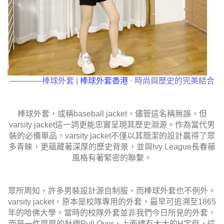
————棒球外套 |
棒球外套香港
· 時尚與歷史的完美結合
棒球外套，或稱baseball jacket，儘管這名稱無誤，但
varsity jacket這一詞更能忠實呈現其歷史淵源。作為當代男
裝的必備單品，varsity jacket不僅以其簡潔的設計贏得了眾
多青睞，更蘊藏著深厚的歷史背景，並與Ivy League長春藤
風格有著緊密的聯繫。
眾所周知，許多男裝設計源自制服，而棒球外套也不例外。
varsity jacket，原本是校隊專用的外套，最早可追溯至1865
年的哈佛大學。當時的校隊外套並非我們今日所見的外套，
而是一件厚厚的針織Pull Over，上面繡有大大的H字母，這