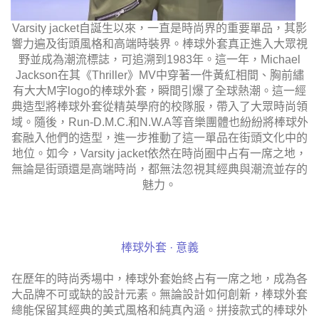
Varsity jacket自誕生以來，一直是時尚界的重要單品，其影
響力遍及街頭風格和高端時裝界。棒球外套真正進入大眾視
野並成為潮流標誌，可追溯到1983年。這一年，Michael
Jackson在其《Thriller》MV中穿著一件黃紅相間、胸前繡
有大大M字logo的棒球外套，瞬間引爆了全球熱潮。這一經
典造型將棒球外套從精英學府的校隊服，帶入了大眾時尚領
域。隨後，Run-D.M.C.和N.W.A等音樂團體也紛紛將棒球外
套融入他們的造型，進一步推動了這一單品在街頭文化中的
地位。如今，Varsity jacket依然在時尚圈中占有一席之地，
無論是街頭還是高端時尚，都無法忽視其經典與潮流並存的
魅力。
棒球外套 · 意義
在歷年的時尚秀場中，棒球外套始終占有一席之地，成為各
大品牌不可或缺的設計元素。無論設計如何創新，棒球外套
總能保留其經典的美式風格和純真內涵。拼接款式的棒球外