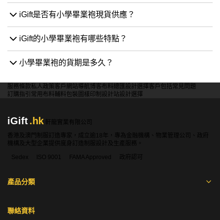
iGift是否有小學畢業袍現貨供應？
iGift的小學畢業袍有哪些特點？
小學畢業袍的貨期是多久？
服務條款
私人政策
客戶
網站導航
博客
布料總匯
設計選擇
客戶包括
常見問題
訂購指引
常用布料
輔料包裝
圖樣印制
設計站
設計選擇
iGift
.hk
軒龍實業有限公司
香港及澳門制服訂造專家，成立逾18年，專為金融機構、物業管理公司、政府
機構及大型企業提供度身訂造制服設計及生產服務。
Sedex
ISO 9001
FAMA Approved
政府認可
產品分類
聯絡資料