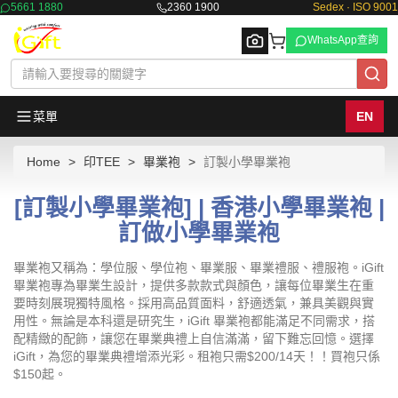
5661 1880
2360 1900
Sedex · ISO 9001
WhatsApp查詢
菜單
EN
Home
印TEE
畢業袍
訂製小學畢業袍
Browse
[訂製小學畢業袍] | 香港小學畢業袍 |
訂做小學畢業袍
畢業袍又稱為：學位服、學位袍、畢業服、畢業禮服、禮服袍。iGift
畢業袍專為畢業生設計，提供多款款式與顏色，讓每位畢業生在重
要時刻展現獨特風格。採用高品質面料，舒適透氣，兼具美觀與實
用性。無論是本科還是研究生，iGift 畢業袍都能滿足不同需求，搭
配精緻的配飾，讓您在畢業典禮上自信滿滿，留下難忘回憶。選擇
iGift，為您的畢業典禮增添光彩。租袍只需$200/14天！！買袍只係
$150起。