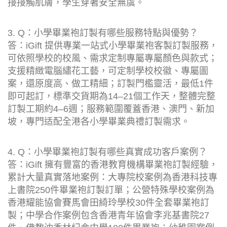
接接觸肌膚，學生穿著安全無虞。
3. Q：小學畢業袍訂製有哪些服務特點與優勢？
答：iGift 提供專業一站式小學畢業袍客製訂製服務，
可依照學校的校風、需求定制專屬專屬顏色與款式；
支援精緻電腦繡花工藝，可定制學校校徽、專屬圖
案，還原度高、做工精細；訂製門檻靈活，最低1件
即可起訂，標準交貨期為14–21個工作天，整體完整
訂製工期約4–6週；服務範圍覆蓋香港、澳門、新加
坡，專門适配全港各小學畢業典禮訂製需求。
4. Q：小學畢業袍訂製有哪些真實成功客戶案例？
答：iGift 擁有豐富的香港教育機構畢業袍訂製經驗，
累計大量真實落地案例：大專院校案例為香港科技專
上書院250件畢業袍訂製訂單；公營特殊學校案例為
香港耀能協會賽馬會田綺玲學校30件全套畢業袍訂
製；中學合作案例包含香港青年協會李兆基書院27