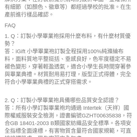
有細節（如顏色、徽章等）都經過學校的批准。在生
產前進行樣品確認。
FAQ
1. Q：訂製小學畢業袍採用什麼布料，有什麼材質優
勢？
答：iGift 小學畢業袍訂製全程採用100%純滌綸布
料，面料質地平整挺括、垂感良好，色牢度穩定不易
褪色變形，穿著輕盈透氣，適合小學生長時間穿著參
與畢業典禮。材質耐用易打理，版型正式得體，完全
符合小學畢業典禮的正式穿搭需求。
2. Q：訂製小學畢業袍具備哪些品質安全認證？
答：所有小學訂製畢業袍均通過 Intertek（天祥）國
際權威服裝安全檢測，證書編號GZHT00635838，符
合GB 18401-2003 B類國家紡織品安全標準。各項安
全指標全面達標，有害物質含量符合國家規範，可直