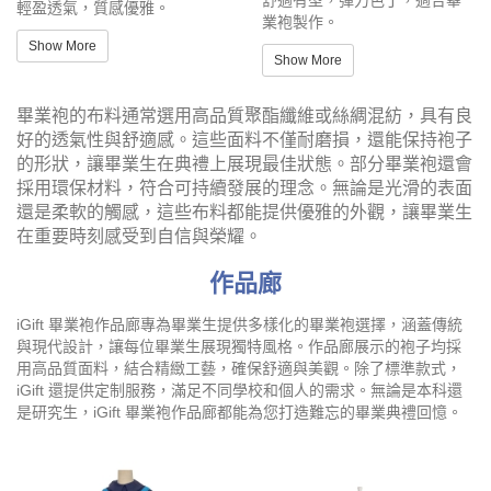
舒適有型，彈力色丁，適合畢
輕盈透氣，質感優雅。
業袍製作。
Show More
Show More
畢業袍的布料通常選用高品質聚酯纖維或絲綢混紡，具有良
好的透氣性與舒適感。這些面料不僅耐磨損，還能保持袍子
的形狀，讓畢業生在典禮上展現最佳狀態。部分畢業袍還會
採用環保材料，符合可持續發展的理念。無論是光滑的表面
還是柔軟的觸感，這些布料都能提供優雅的外觀，讓畢業生
在重要時刻感受到自信與榮耀。
作品廊
iGift 畢業袍作品廊專為畢業生提供多樣化的畢業袍選擇，涵蓋傳統
與現代設計，讓每位畢業生展現獨特風格。作品廊展示的袍子均採
用高品質面料，結合精緻工藝，確保舒適與美觀。除了標準款式，
iGift 還提供定制服務，滿足不同學校和個人的需求。無論是本科還
是研究生，iGift 畢業袍作品廊都能為您打造難忘的畢業典禮回憶。