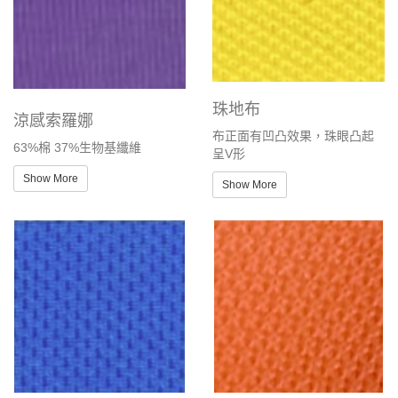
珠地布
涼感索羅娜
布正面有凹凸效果，珠眼凸起
63%棉 37%生物基纖維
呈V形
Show More
Show More