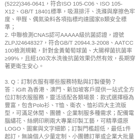
(5222)346-0641，符合ISO 105-C06、ISO 105-
X12、GB/T 18401標準，吸濕排汗、洗滌與摩擦色牢
度、甲醛、偶氮染料各項指標均達國家B類安全標
準；
2. 中聯檢測CNAS認可AAAAA級抗菌認證，證號
ZLPJ24648327，符合GB/T 20944.3-2008、AATCC
100檢測規範，針對金黃葡萄球菌、大腸桿菌抗菌率
≥99%，且經100次水洗後抗菌效果仍然有效，長期穿
著更衛生安心。
3. Q：訂制衣服有哪些服務特點與訂製優勢？
答：iGift 為香港、澳門、新加坡客戶提供一站式全方
位訂制衣服服務，靈活适配各類場景：款式選擇極為
豐富，包含Polo衫、T恤、衛衣、恤衫四大主流版
型，可滿足休閒、團體、企業制服多種需求；配備電
腦繡花、絲網印刷兩大專業印製工藝，可精準還原
LOGO、圖案與文字細節；訂製門檻超低，最低1件
起訂，無論個人少量定制、小團體訂單或企業大批量