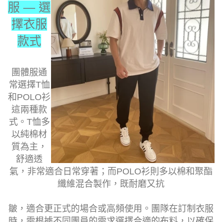
服 — 選
擇衣服
款式
團體服通
常選擇T恤
和POLO衫
這兩種款
式。T恤多
以純棉材
質為主，
舒適透
氣，非常適合日常穿著；而POLO衫則多以棉和聚酯
纖維混合製作，既耐磨又抗
皺，適合更正式的場合或高頻使用。團隊在訂制衣服
時，需根據不同團員的需求選擇合適的布料，以確保