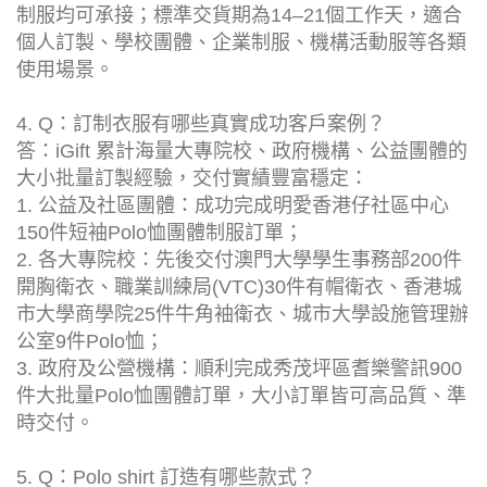
制服均可承接；標準交貨期為14–21個工作天，適合
個人訂製、學校團體、企業制服、機構活動服等各類
使用場景。
4. Q：訂制衣服有哪些真實成功客戶案例？
答：iGift 累計海量大專院校、政府機構、公益團體的
大小批量訂製經驗，交付實績豐富穩定：
1. 公益及社區團體：成功完成明愛香港仔社區中心
150件短袖Polo恤團體制服訂單；
2. 各大專院校：先後交付澳門大學學生事務部200件
開胸衛衣、職業訓練局(VTC)30件有帽衛衣、香港城
市大學商學院25件牛角袖衛衣、城市大學設施管理辦
公室9件Polo恤；
3. 政府及公營機構：順利完成秀茂坪區耆樂警訊900
件大批量Polo恤團體訂單，大小訂單皆可高品質、準
時交付。
5. Q：Polo shirt 訂造有哪些款式？