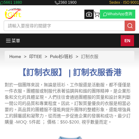
5661 1880
2360 1900
Sedex · ISO 9001
WhatsApp查詢
菜單
EN
Home
印TEE
Polo衫/班衫
訂制衣服
Browse
【訂制衣服】 | 訂制衣服香港
對於一個團隊來說，無論是班衫、工作服還是活動服，都不僅僅是
一件衣服。團體服或制服代表著協調與和諧的團隊精神，是企業形
象和文化的具體呈現。人們往往會通過團體服的質量和設計來判斷
一間公司的品質和專業程度。因此，訂製質量優良的衣服是相當必
要的。高品質的團體服不僅能夠提升團隊的整體形象，還能增強員
工的歸屬感和凝聚力，從而進一步促進企業的發展和成功。最少訂
購量 -MOQ: 5件起 ； 價格：$50-$200, 視乎數量而定。