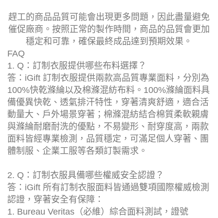
趕工的商品品質可能會出現更多問題，因此盡量避免
催促廠商。按照正常的製作時間，商品的品質會更加
穩定和可靠，確保最終成品達到預期效果。
FAQ
1. Q：訂制衣服提供哪些布料選擇？
答：iGift 訂制衣服提供兩款高品質專業面料，分別為
100%快乾滌綸以及棉滌混紡布料。100%滌綸面料具
備優異快乾、透氣排汗特性，穿著清爽舒適，適合活
動量大、戶外場景穿著；棉滌混紡結合棉質柔軟親膚
與滌綸耐磨耐洗的優點，不易變形、耐穿度高，兩款
面料皆經專業檢測，品質穩定，可滿足個人穿著、團
體制服、企業工服等各類訂製需求。
2. Q：訂制衣服具備哪些權威安全認證？
答：iGift 所有訂制衣服面料皆通過雙項國際權威檢測
認證，穿著安全有保障：
1. Bureau Veritas（必維）綜合面料測試，證號