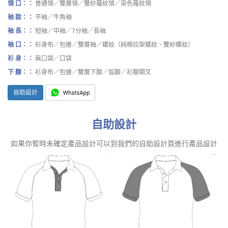
領 口：：
普通領／雙層領／雙紗羅紋領／染色羅紋領
袖 款：：
平袖／牛角袖
袖 長：：
短袖／中袖／7分袖／長袖
袖 口：：
衫身布／包邊／雙層袖／螺紋（純棉拉架螺紋、雙紗螺紋）
衫 身：：
無口袋／口袋
下 腳：：
衫身布／包邊／雙層下腳／弧腳／衫腳開叉
自助設計
自助設計
如果你暫時未確定產品設計可以到我們的自助設計頁進行產品設計