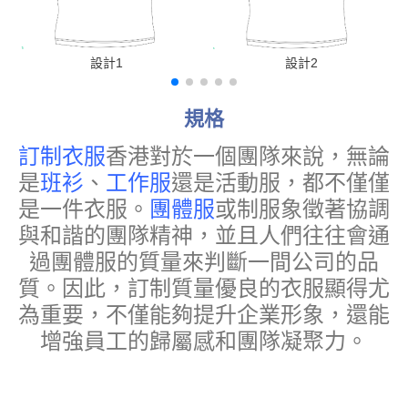
設計1
設計2
規格
訂制衣服
香港
對於一個團隊來說，無論
是
班衫
、
工作服
還是活動服，都不僅僅
是一件衣服。
團體服
或制服象徵著協調
與和諧的團隊精神，並且人們往往會通
過團體服的質量來判斷一間公司的品
質。因此，訂制質量優良的衣服顯得尤
為重要，不僅能夠提升企業形象，還能
增強員工的歸屬感和團隊凝聚力。