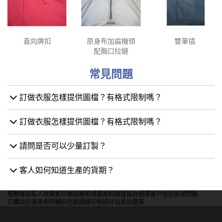
直向牌扣
原身布加扁機領
雙筆插
配胸口拉鏈
常見問題
訂做衣服怎樣提供圖檔？有格式限制嗎？
訂做衣服怎樣提供圖檔？有格式限制嗎？
請問是否可以少量訂製？
客人如何知道生產的貨期？
服務條款
私人政策
客戶
網站導航
博客
布料總匯
設計選擇
客戶包括
常見問題
訂購指引
常用布料
輔料包裝
圖樣印制
設計站
設計選擇