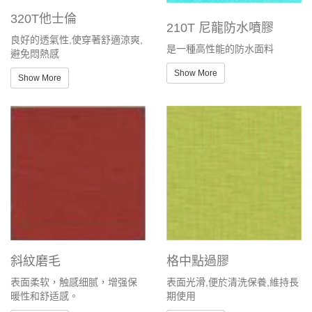
320T他士倫
210T 尼龍防水噴膠
良好的透氣性,使穿著舒適涼爽,
是一種高性能的防水面料
避免悶熱感
Show More
Show More
斜紋磨毛
格中點過膠
表面柔软，触感细腻，增强保
表面光滑,便於清洗保養,維持長
暖性和舒适感。
期使用