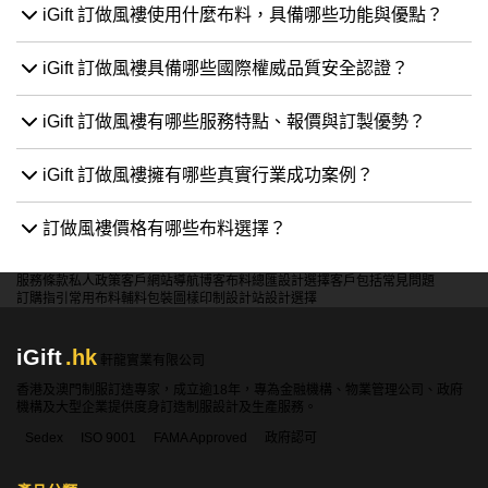
iGift 訂做風褸使用什麼布料，具備哪些功能與優點？
iGift 訂做風褸具備哪些國際權威品質安全認證？
iGift 訂做風褸有哪些服務特點、報價與訂製優勢？
iGift 訂做風褸擁有哪些真實行業成功案例？
訂做風褸價格有哪些布料選擇？
服務條款
私人政策
客戶
網站導航
博客
布料總匯
設計選擇
客戶包括
常見問題
訂購指引
常用布料
輔料包裝
圖樣印制
設計站
設計選擇
iGift
.hk
軒龍實業有限公司
香港及澳門制服訂造專家，成立逾18年，專為金融機構、物業管理公司、政府
機構及大型企業提供度身訂造制服設計及生產服務。
Sedex
ISO 9001
FAMA Approved
政府認可