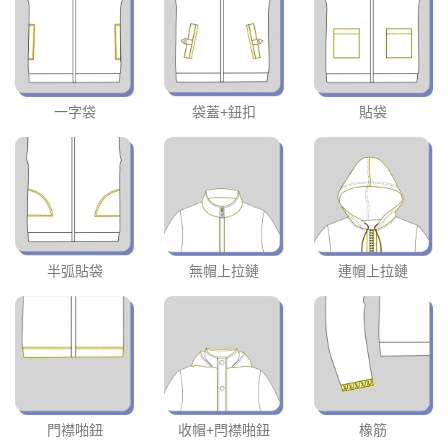
一字袋
袋蓋+鈕扣
貼袋
半弧貼袋
無帽上拉鏈
連帽上拉鏈
門襟啪鈕
收帽+閂襟啪鈕
橡筋