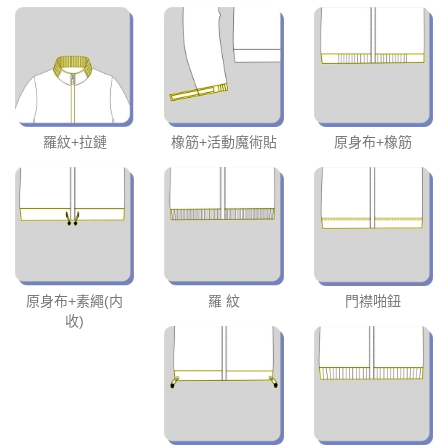
羅紋+拉鏈
橡筋+活動魔術貼
原身布+橡筋
原身布+素繩(内
羅 紋
門襟啪鈕
收)