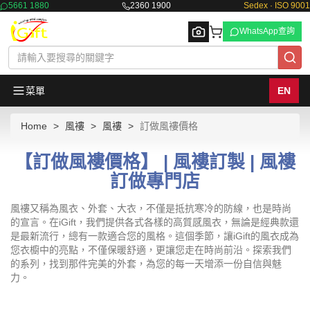
5661 1880
2360 1900
Sedex · ISO 9001
WhatsApp查詢
菜單
EN
Home
風褸
風褸
訂做風褸價格
Browse
【訂做風褸價格】 | 風褸訂製 | 風褸
訂做專門店
風褸又稱為風衣、外套、大衣，不僅是抵抗寒冷的防線，也是時尚
的宣言。在iGift，我們提供各式各樣的高質感風衣，無論是經典款還
是最新流行，總有一款適合您的風格。這個季節，讓iGift的風衣成為
您衣櫥中的亮點，不僅保暖舒適，更讓您走在時尚前沿。探索我們
的系列，找到那件完美的外套，為您的每一天增添一份自信與魅
力。