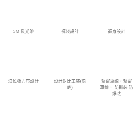
3M 反光帶
褲袋設計
褲身設計
浪位彈力布設計
設計對比工裝(浪
緊密車線，緊密
底)
車線， 防撕裂 防
爆呔