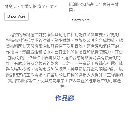
抗油拒水防静电,全面保护耐
耐高温、阻燃防护,安全可靠。
用。
Show More
Show More
工程褲的布料選擇對於確保其耐用性和功能性至關重要。常見的工
程褲布料包括厚重的棉質、聚酯纖維、尼龍以及其它合成纖維。棉
質布料因其天然透氣性和舒適性而受到青睞，適合溫和氣候下的工
作環境。聚酯纖維和尼龍則因其出色的耐磨性和抗撕裂能力，在更
加嚴苛的工作條件下表現良好，這些合成纖維同時具有快幹的特
性，有助於保持穿著者的乾爽。此外，一些高端工程褲布料還可能
融入特殊技術，如防水或防油處理，甚至是抗靜電和阻燃功能，以
應對特定的工作需求。這些功能性布料的選用大大提升了工程褲的
實用性和保護性，使其成為專業工作人員在各種環境中的可靠選
擇。
作品廊