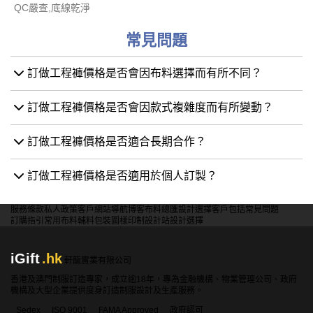
QC嚴查,底線乾淨
常見問題
訂做工程褲價格是否會因布料選擇而有所不同？
訂做工程褲價格是否會因款式複雜度而有所變動？
訂做工程褲價格是否適合長期合作？
訂做工程褲價格是否適用於個人訂製？
服務條款
私人政策
客戶
網站導航
博客
布料總匯
設計選擇
客戶包括
常見問題
訂購指引
常用布料
輔料包裝
圖樣印制
設計站
設計選擇
iGift
.hk
軒龍實業有限公司
香港及澳門制服訂造專家，成立逾18年，專為金融機構、物業管理公司、政府
機構及大型企業提供度身訂造制服設計及生產服務。
Sedex
ISO 9001
FAMA Approved
政府認可