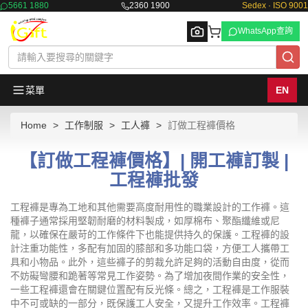
5661 1880
2360 1900
Sedex · ISO 9001
WhatsApp查詢
菜單
EN
Home
工作制服
工人褲
訂做工程褲價格
Browse
【訂做工程褲價格】| 開工褲訂製 |
工程褲批發
工程褲是專為工地和其他需要高度耐用性的職業設計的工作褲。這
種褲子通常採用堅韌耐磨的材料製成，如厚棉布、聚酯纖維或尼
龍，以確保在嚴苛的工作條件下也能提供持久的保護。工程褲的設
計注重功能性，多配有加固的膝部和多功能口袋，方便工人攜帶工
具和小物品。此外，這些褲子的剪裁允許足夠的活動自由度，從而
不妨礙彎腰和跪著等常見工作姿勢。為了增加夜間作業的安全性，
一些工程褲還會在關鍵位置配有反光條。總之，工程褲是工作服裝
中不可或缺的一部分，既保護工人安全，又提升工作效率。工程褲