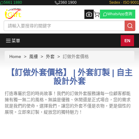
5661 1880
2360 1900
Sedex · ISO 9001
WhatsApp查詢
菜單
EN
Home
風褸
外套
訂做外套價格
Browse
【訂做外套價格】 | 外套訂製 | 自主
設計外套
打造專屬於您的時尚故事！我們的訂做外套服務讓每一位顧客都能
擁有獨一無二的風格。無論是優雅、休閒還是正式場合，您的需求
就是我們的使命。選擇我們，讓您的外套不僅是衣物，更是個性的
展現。立即來訂製，綻放您的獨特魅力！