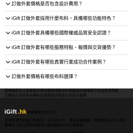
訂做外套價格是否包含設計費用？
iGift 訂做外套採用什麼布料，具備哪些功能特色？
iGift 訂做外套具備哪些國際權威品質安全認證？
iGift 訂做外套有哪些服務特點、報價與交貨優勢？
iGift 訂做外套有哪些真實行業成功合作案例？
訂做外套價格有哪些布料選擇？
服務條款
私人政策
客戶
網站導航
博客
布料總匯
設計選擇
客戶包括
常見問題
訂購指引
常用布料
輔料包裝
圖樣印制
設計站
設計選擇
iGift
.hk
軒龍實業有限公司
香港及澳門制服訂造專家，成立逾18年，專為金融機構、物業管理公司、政府
機構及大型企業提供度身訂造制服設計及生產服務。