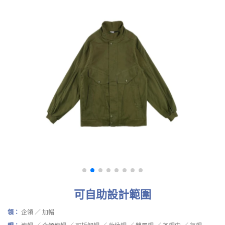
可自助設計範圍
領：
企領 ／ 加帽