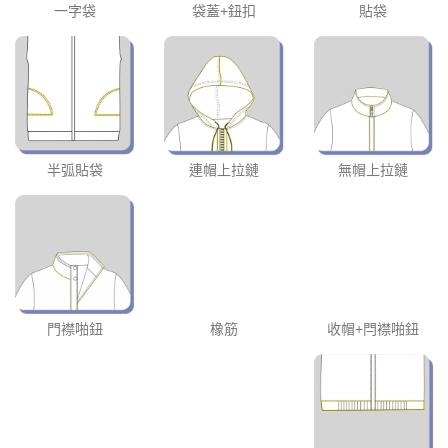
一字袋
袋蓋+鈕扣
貼袋
半弧貼袋
連帽上拉鏈
無帽上拉鏈
門襟啪鈕
橡筋
收帽+閂襟啪鈕