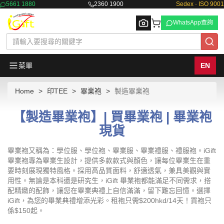
5661 1880
2360 1900
Sedex · ISO 9001
WhatsApp查詢
菜單
EN
Home
印TEE
畢業袍
製造畢業袍
Browse
【製造畢業袍】| 買畢業袍 | 畢業袍
現貨
畢業袍又稱為：學位服、學位袍、畢業服、畢業禮服、禮服袍。iGift
畢業袍專為畢業生設計，提供多款款式與顏色，讓每位畢業生在重
要時刻展現獨特風格。採用高品質面料，舒適透氣，兼具美觀與實
用性。無論是本科還是研究生，iGift 畢業袍都能滿足不同需求，搭
配精緻的配飾，讓您在畢業典禮上自信滿滿，留下難忘回憶。選擇
iGift，為您的畢業典禮增添光彩。租袍只需$200hkd/14天！買袍只
係$150起。