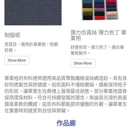
彈力仿真絲 彈力色丁 畢
制服呢
業袍
質感佳，適用於畢業袍，耐磨
舒適有型，彈力色丁，適合畢
舒適。
業袍製作。
Show More
Show More
畢業袍的布料通常選用高品質聚酯纖維或絲綢混紡，具有良
好的透氣性與舒適感。這些面料不僅耐磨損，還能保持袍子
的形狀，讓畢業生在典禮上展現最佳狀態。部分畢業袍還會
採用環保材料，符合可持續發展的理念。無論是光滑的表面
還是柔軟的觸感，這些布料都能提供優雅的外觀，讓畢業生
在重要時刻感受到自信與榮耀。
作品廊