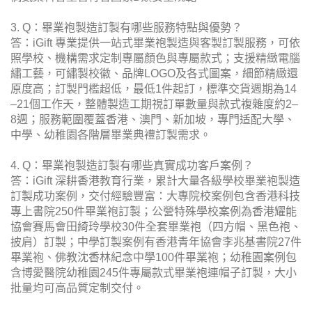
3. Q：畢業袍製造訂製有哪些服務特點與優勢？
答：iGift 專業提供一站式畢業袍製造與客製訂製服務，可依
照學校、機構需求定制專屬顏色與專屬款式；支援精緻電腦
繡工藝，可繡製校徽、品牌LOGO及各式圖案，細節精緻還
原度高；訂製門檻超低，最低1件起訂，標準交貨週期為14
–21個工作天，整體製造工期視訂單數量與款式複雜度約2–
8週；服務範圍覆蓋香港、澳門、新加坡，專門适配大學、
中學、幼稚園各階層畢業典禮訂製需求。
4. Q：畢業袍製造訂製有哪些真實成功客戶案例？
答：iGift 深耕香港教育行業，累計大量各級學校畢業袍製造
訂製成功案例，交付經驗豐富：大專院校案例包含香港科技
專上書院250件畢業袍訂製；公營特殊學校案例為香港耀能
協會賽馬會田綺玲學校30件全套畢業袍（四方帽、黑色袍、
披肩）訂製；中學訂製案例有香港青年協會李兆基書院27件
畢業袍、佛教沈香林紀念中學100件畢業袍；幼稚園案例包
含博愛醫院幼稚園245件專屬款式畢業袍連帽子訂製，大小
批量均可高品質定制交付。