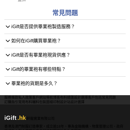
常見問題
iGift是否提供畢業袍製造服務？
如何在iGift購買畢業袍？
iGift是否有畢業袍現貨供應？
iGift的畢業袍有哪些特點？
畢業袍的貨期是多久？
服務條款
私人政策
客戶
網站導航
博客
布料總匯
設計選擇
客戶包括
常見問題
訂購指引
常用布料
輔料包裝
圖樣印制
設計站
設計選擇
iGift
.hk
軒龍實業有限公司
香港及澳門制服訂造專家，成立逾18年，專為金融機構、物業管理公司、政府