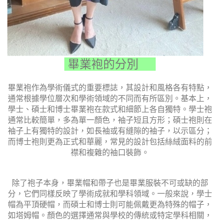
畢業袍的分別
畢業袍作為學術儀式的重要標誌，其設計和風格各有特點，
通常根據學位層次和學術領域的不同而有所區別。基本上，
學士、碩士和博士畢業袍在款式和細節上各自獨特。學士袍
通常比較簡單，多為單一顏色，袖子短且方形；碩士袍則在
袖子上有獨特的設計，如長袖或有縫隙的袖子，以示區分；
而博士袍則更為正式和華麗，常見的設計包括絲絨面料的前
襟和複雜的袖口裝飾。
除了袍子本身，畢業帽和帶子也是畢業服裝不可或缺的部
分，它們同樣反映了學術成就和學科領域。一般來說，學士
帽為平頂硬帽，而碩士和博士則可能佩戴更為特殊的帽子，
如塔姆帽。顏色的選擇通常與學校的傳統或特定學科相關，