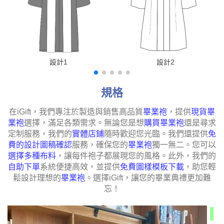
設計1
設計2
規格
在iGift，我們專注於製造與銷售高品質
畢業袍
，提供
現貨畢
業袍
選擇，滿足各類需求。無論您是想
購買畢業袍
還是尋求
定制服務，我們的
實體店鋪
隨時歡迎您光臨。我們還提供
免
費的設計圖稿確認
服務，確保您的
畢業袍
獨一無二。您可以
選擇多種布料
，讓每件袍子都展現您的風格。此外，我們的
自助下單
系統便捷高效，並提供
免費圖樣模板下載
，助您輕
鬆設計理想的
畢業袍
。選擇iGift，讓您的畢業典禮更加難
忘！