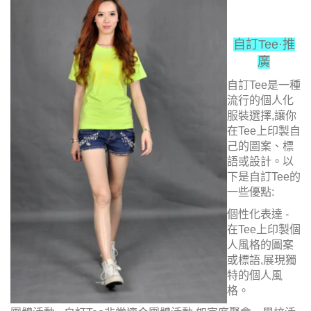
自訂Tee·推
廣
自訂Tee是一種
流行的個人化
服裝選擇,讓你
在Tee上印製自
己的圖案、標
語或設計。以
下是自訂Tee的
一些優點:
個性化表達 -
在Tee上印製個
人風格的圖案
或標語,展現獨
特的個人風
格。