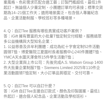
案風格、色彩需求匹配合適工藝；訂製門檻超低，最低1件
起訂，無論個人少量定制、小團體訂單均可承接；標準交貨
期為14–21個工作天；適用場景廣泛，包含個人專屬紀念
品、企業活動制服、學校班衫等多種場景。
4. Q：自訂Tee 服務有哪些真實成功客戶案例？
答：iGift 擁有豐富的大小批量T恤定制交付經驗，服務過眾
多公益機構與大型知名企業：
1. 公益慈善及非牟利團體：成功為紅十字會定制52件活動
圓領T恤、博愛醫院江夏圍村長者服務中心240件團體T恤、
YMCA天水圍天澤會所15件學生活動T恤；
2. 大型企業與上市公司：先後完成A.S. Watson Group 1400
件大批量企業制服T恤、Siemens Limited 2025年110件企
業活動圓領T恤定制，大小訂單品質穩定、交付可靠。
5. Q：自訂Tee 可以自訂什麼？
答：iGift 自訂Tee支援自訂款式、顏色及印製圖案，最低1
件起訂，適合個人紀念品、企業活動及學校班衫。