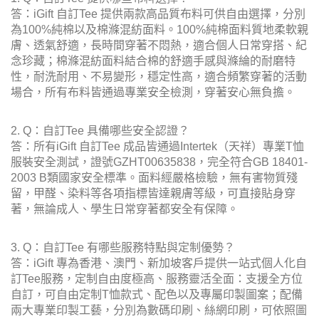
答：iGift 自訂Tee 提供兩款高品質布料可供自由選擇，分別
為100%純棉以及棉滌混紡面料。100%純棉面料質地柔軟親
膚、透氣舒適，長時間穿著不悶熱，適合個人日常穿搭、紀
念珍藏；棉滌混紡面料結合棉的舒適手感與滌綸的耐磨特
性，耐洗耐用、不易變形，穩定性高，適合頻繁穿著的活動
場合，所有布料皆通過專業安全檢測，穿著安心無負擔。
2. Q：自訂Tee 具備哪些安全認證？
答：所有iGift 自訂Tee 成品皆通過Intertek（天祥）專業T恤
服裝安全測試，證號GZHT00635838，完全符合GB 18401-
2003 B類國家安全標準。面料經嚴格檢驗，無有害物質殘
留，甲醛、染料等各項指標皆達親膚等級，可直接貼身穿
著，無論成人、學生日常穿著都安全有保障。
3. Q：自訂Tee 有哪些服務特點與定制優勢？
答：iGift 專為香港、澳門、新加坡客戶提供一站式個人化自
訂Tee服務，定制自由度極高、服務靈活全面：支援全方位
自訂，可自由定制T恤款式、配色以及專屬印製圖案；配備
兩大專業印製工藝，分別為數碼印刷、絲網印刷，可依照圖