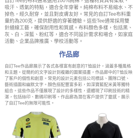
自訂Tee的布料通常選用100%純棉，這種材質具有柔軟、
吸汗、透氣的特點，適合全年穿著。純棉布料不易縮水、不
掉色，經久耐穿，並且對皮膚友好。常見的自訂Tee布料重
量約為200克，提供舒適的穿著體驗。這些Tee通常採用雙
針縫線工藝，確保耐用性和質感。布料顏色多樣，包括黑、
灰、白、深藍、粉紅等，適合不同設計需求和場合，如家庭
活動、企業品牌推廣、學校活動等。
作品廊
自訂Tee作品廊展示了各式各樣富有創意的T恤設計，涵蓋多種風格
和主題。從簡約的文字設計到複雜的圖案插畫，作品廊中的T恤反映
了客戶的個性和創意。常見的設計元素包括公司標誌、團隊口號、
藝術插圖和幽默文字。顏色搭配豐富多彩，如深寶藍配米黃等獨特
組合。這些作品不僅展現了設計的多樣性，還體現了印刷技術的精
湛，包括絲印、數碼印刷等。作品廊為潛在客戶提供了靈感，展示
了自訂Tee的無限可能性。