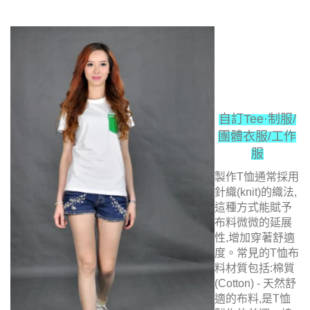
自訂Tee·制服/
團體衣服/工作
服
製作
T恤通常採用
針織(knit)的織法,
這種方式能賦予
布料微微的延展
性,增加穿著舒適
度。常見的T恤布
料材質包括:
棉質
(Cotton) - 天然舒
適的布料,是T恤