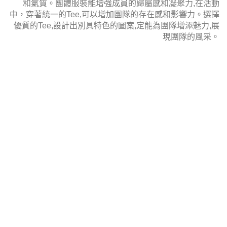
和氣質。
團體服裝能增強成員的歸屬感和凝聚力,在活動
中，穿著統一的
Tee
,可以增加團隊的存在感和影響力。選擇
優質的
Tee
,設計出別具特色的圖案,定能為團隊增添魅力,展
現團隊的風采。