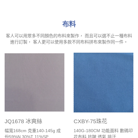
布料
客人可以用眾多不同顏色的布料來製作， 而且可以選不止一種布料
進行訂製， 客人更可以使用多款不同布料拼布來製作同一件。
JQ1678 冰爽絲
CXBY-75珠花
幅寬168cm 克重140-145g 成
140G-180CM 功能面料 數碼印
份59%N 30%T 11%SP
花布料 抗皺 透氣 排汗