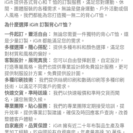
iGift
提供各式背心和 T 恤的訂製服務，滿足您對運動、休
閒、團體服裝的各種需求。無論是健身運動、戶外活動或個
人風格，我們都能為您打造獨一無二的背心/T恤。
為什麼選擇 iGift 訂製背心/T恤？
一件起訂，靈活自由：
無論您需要一件獨特的背心/T恤，還
是少量訂製，iGift 都能滿足您的需求。
多樣選擇，隨心搭配：
提供多種布料和顏色選擇，滿足您
對材質和風格的偏好。
客製設計，展現真我：
您可以自由發揮創意，自定設計，
打造專屬風格。我們也提供專業設計師免費設計服務，更可
提供制服設計方案，免費提供設計圖。
多種印刷技術：
我們提供絲網印刷和數碼印刷等多種印刷
技術，以滿足不同客戶的需求。
快速交貨，準時送達：
我們以快速報價和準時交貨而聞
名，讓您無需久候。
專業團隊，貼心服務：
我們的專業團隊定期接受培訓，提
升效率，提供專業訂製建議，確保及時回應客戶查詢，改善
整體客戶體驗。
自家廠房，品質保證：
iGift
擁有近二十年布製品生產及專
業加工經驗，於中國設有自資廠房，年產量高達 30 萬件，