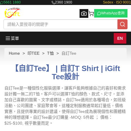
5661 1880
2360 1900
Sedex · ISO 9001
WhatsApp查詢
菜單
EN
Home
印TEE
T恤
自訂Tee
Browse
【自訂Tee】 | 自訂T Shirt | iGift
Tee設計
自訂Tee是一種個性化服裝選擇，讓客戶能夠根據自己的喜好和需求
設計獨一無二的T恤。客戶可以選擇T恤的顏色、款式、尺寸，並添
加自己喜歡的圖案、文字或標誌。自訂Tee適用於各種場合，如班級
活動、公司團建、家庭聚會等。這種定制服務通常起訂量低，價格
實惠，且提供專業的設計建議，使得自訂Tee成為展現個性和團體精
神的理想選擇。自訂Tee最少訂購量 -MOQ: 5件起 ； 價格：
$25-$100, 視乎數量而定。