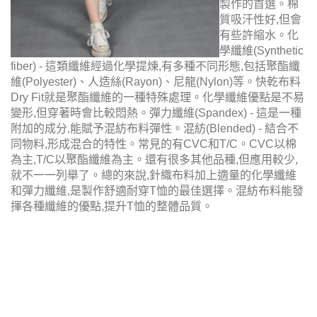
製作的首選。棉
質吸汗性好,但會
有些許縮水。
化
學纖維
(Synthetic
fiber) - 這類纖維經過化學提煉,有多種不同形態,包括聚酯纖
維(Polyester)、人造絲(Rayon)、尼龍(Nylon)等。快乾布料
Dry Fit就是聚酯纖維的一種特殊處理。化學纖維優點是不易
變形,但穿著時會比較悶熱。彈力纖維(Spandex) - 這是一種
附加的成分,能賦予混紡布料彈性。混紡(Blended) - 結合不
同物料,形成混合的特性。常見的有CVC和T/C。CVC以棉
為主,T/C以聚酯纖維為主。還有很多其他品種,但應用較少,
就不一一列舉了。總的來說,針織布料加上適量的化學纖維
和彈力纖維,是製作舒適耐穿T恤的最佳選擇。混紡布料能發
揮各種纖維的優點,提升T恤的整體品質。