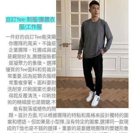
自訂Tee·制服/團體衣
服/工作服
一件好的自訂Tee能突顯
你團隊的風采。不論是
企業團隊、社團成員或
是親朋好友,團體服裝都
是凝聚力的象徵。
選擇
優質的
Tee
面料和剪裁非
常重要,因為這類衣服經
常重複穿著。
面料要耐
洗耐穿,印刷圖案也要經
得起反覆清洗。印刷技
術的精細度也是關鍵,不
能有脫落或褪色的問
題。
設計方面,可以根據團隊的特點和風格來設計獨特的圖
案和標語。但如果是小型隊,沒有特定的圖案,選擇同一款現
成的T恤也是不錯的選擇。重要的是要體現團隊的整體形象