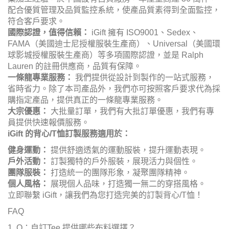
配合優質管理及品質監控系統，使產品質素得到全面監控，
符合客戶要求。
國際認證，值得信賴：
iGift
擁有 ISO9001、Sedex、
FAMA（美國迪士尼授權服裝生產商）、Universal（美國環
球影城授權服裝生產商）等多項國際認證，並是 Ralph
Lauren 的註冊供應商，品質有保障。
一條龍專業服務：
我們提供從設計到製作的一站式服務，
省時省力。除了本司產品外，我們亦可按照客戶要求代為採
購指定產品，提供真正的一條龍專業服務。
大宗優惠：
大批量訂單，我們有大批訂單優惠，我們有專
員提供快速報價服務。
iGift
的背心/T恤訂製服務適用於：
健身運動：
提供舒適透氣的運動服裝，提升運動表現。
戶外活動：
訂製獨特的戶外服裝，展現活力與個性。
團隊服裝：
打造統一的團隊形象，凝聚團隊精神。
個人風格：
展現個人品味，打造獨一無二的穿搭風格。
立即聯繫 iGift，讓我們為您打造完美的訂製背心/T恤！
FAQ
1. Q：自訂Tee 提供哪些布料選擇？