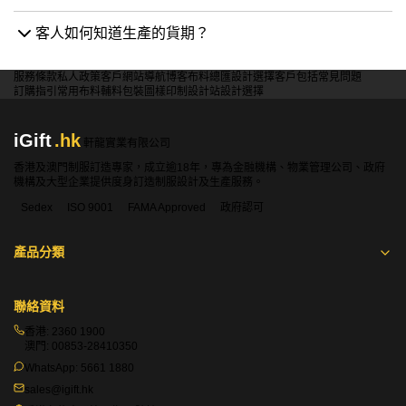
客人如何知道生產的貨期？
服務條款
私人政策
客戶
網站導航
博客
布料總匯
設計選擇
客戶包括
常見問題
訂購指引
常用布料
輔料包裝
圖樣印制
設計站
設計選擇
iGift
.hk
軒龍實業有限公司
香港及澳門制服訂造專家，成立逾18年，專為金融機構、物業管理公司、政府
機構及大型企業提供度身訂造制服設計及生產服務。
Sedex
ISO 9001
FAMA Approved
政府認可
產品分類
聯絡資料
香港:
2360 1900
澳門:
00853-28410350
WhatsApp:
5661 1880
sales@igift.hk