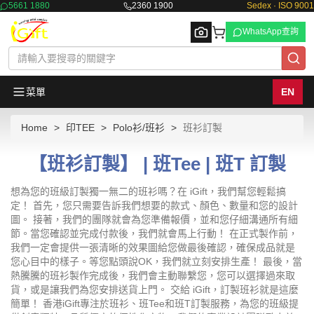
5661 1880
2360 1900
Sedex · ISO 9001
WhatsApp查詢
菜單
EN
Home
印TEE
Polo衫/班衫
班衫訂製
Browse
【班衫訂製】 | 班Tee | 班T 訂製
想為您的班級訂製獨一無二的班衫嗎？在 iGift，我們幫您輕鬆搞
定！ 首先，您只需要告訴我們想要的款式、顏色、數量和您的設計
圖。 接著，我們的團隊就會為您準備報價，並和您仔細溝通所有細
節。當您確認並完成付款後，我們就會馬上行動！ 在正式製作前，
我們一定會提供一張清晰的效果圖給您做最後確認，確保成品就是
您心目中的樣子。等您點頭說OK，我們就立刻安排生產！ 最後，當
熱騰騰的班衫製作完成後，我們會主動聯繫您，您可以選擇過來取
貨，或是讓我們為您安排送貨上門。 交給 iGift，訂製班衫就是這麼
簡單！ 香港iGift專注於班衫、班Tee和班T訂製服務，為您的班級提