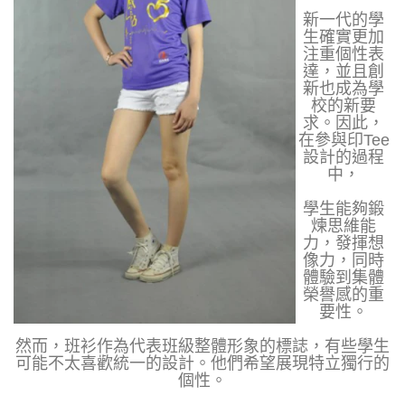
新一代的學
生確實更加
注重個性表
達，並且創
新也成為學
校的新要
求。因此，
在參與印Tee
設計的過程
中，
學生能夠鍛
煉思維能
力，發揮想
像力，同時
體驗到集體
榮譽感的重
要性。
然而，班衫作為代表班級整體形象的標誌，有些學生
可能不太喜歡統一的設計。他們希望展現特立獨行的
個性。