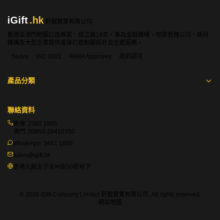
iGift
.hk
軒龍實業有限公司
香港及澳門制服訂造專家，成立逾18年，專為金融機構、物業管理公司、政府
機構及大型企業提供度身訂造制服設計及生產服務。
Sedex
ISO 9001
FAMA Approved
政府認可
產品分類
聯絡資料
香港:
2360 1900
澳門:
00853-28410350
WhatsApp:
5661 1880
sales@igift.hk
香港九龍太子汝州街50號地下
© 2026 iGift Company Limited 軒龍實業有限公司. All rights reserved.
網站地圖