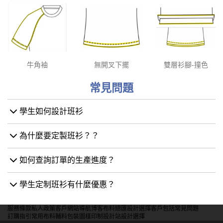
牛角袖
無開叉下擺
雙層衫腳-撞色
常見問題
學生如何設計班衫
為什麼要定製班衫？？
如何查詢訂單的生產進度？
學生定制班衫有什麼優惠？
服務條款
私人政策
客戶
網站導航
博客
布料總匯
設計選擇
客戶包括
常見問題
訂購指引
常用布料
輔料包裝
圖樣印制
設計站
設計選擇