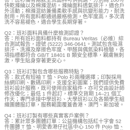
快乾滌綸以及棉滌混紡。滌綸面料透氣排汗，適合戶
外活動；棉滌混紡兼備柔軟手感與抗變形能力，耐洗
耐用。所有面料都通過嚴格檢測，色牢度高，多次清
洗不容易褪色，適合學生長期穿著。
Q2：班衫面料具備什麼檢測認證？
答：所有班衫面料都持有 Bureau Veritas（必維）綜
合測試報告，證號 (5222) 346-0641。測試包含吸濕
排汗、洗滌及摩擦色牢度、甲醛與偶氮染料檢驗，各
項指標都符合 GB/T 18401 B 類安全標準，親膚無刺
激，學生貼身穿著更安心。
Q3：班衫訂製包含哪些服務特點？
答：款式有短袖 T 恤、Polo 衫兩種選擇；印製採用
絲網印刷、數碼印刷，支援全彩圖案；我們提供免費
班衫設計服務，既可使用自家稿件，亦可交由設計師
修改優化；最低 1 件起訂，標準交貨期 14–21 個工
作天；專門承接中學班衫、大學班衫以及各類學生組
織團體服訂單，服務範圍覆蓋香港、澳門、新加坡。
Q4：班衫訂製有哪些真實客戶案例？
答：累計眾多團體訂單：公益機構包括紅十字會 52
件團體 T 恤、明愛香港仔社區中心 150 件 Polo 恤、