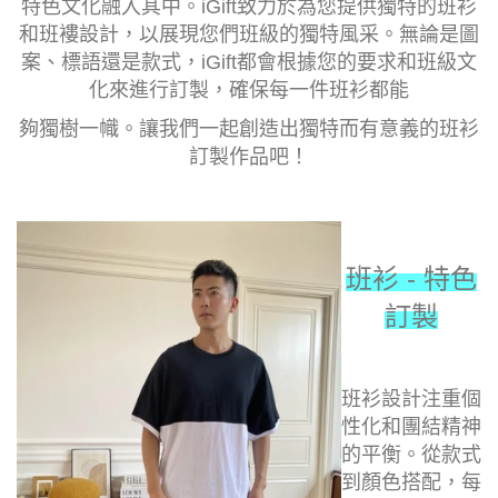
特色文化融入其中。iGift
致力於為您提供獨特的班衫
和班褸設計，以展現您們班級的獨特風采。無論是圖
案、標語還是款式，
iGift
都會根據您的要求和班級文
化來進行訂製，確保每一件班衫都能
夠獨樹一幟。讓我們一起創造出獨特而有意義的班衫
訂製作品吧！
班衫 - 特色
訂製
班衫設計注重個
性化和團結精神
的平衡。從款式
到顏色搭配，每