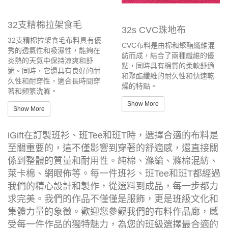
32支精棉拉架食毛
32s CVC珠地布
32支精棉拉架食毛布料具有優
CVC布料是由棉和聚酯纖維混
秀的透氣性和吸濕性，能夠在
紡而成，結合了兩種纖維的優
炎熱的天氣中保持涼爽和舒
點，同時具有棉質的柔軟舒適
適。同時，它還具有良好的耐
和聚酯纖維的耐久性和快速乾
久性和耐穿性，適合長時間穿
燥的特點。
著和頻繁洗滌。
Show More
Show More
iGift在訂製班衫、班Tee和班T時，選擇合適的布料是
至關重要的，這不僅影響到穿著的舒適感，還直接關
係到整體的質量和耐用性。純棉、滌綸、滌棉混紡、
萊卡棉、網眼佈等。
每一件班衫、班Tee和班T都經過
我們的精心設計和製作，從選料到成品，每一步都力
求完美。我們的作品不僅僅是服飾，更是班級文化和
集體力量的象徵。歡迎您參觀我們的布料作品廊，感
受每一件作品的獨特魅力，為您的班級選擇最合適的