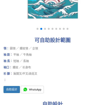
可自助設計範圍
領：
圓領 ／ 螺紋領 ／ 企領
袖 款：
平袖 ／ 牛角袖
袖 長：
短袖 ／ 長袖
袖口：
螺紋 ／ 衫身布
衫 腳：
無開叉/平叉/高低叉
：
自助設計
自助設計