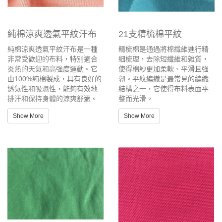
純棉涼爽透氣平紋汗布
21支精梳棉平紋
純棉涼爽透氣平紋汗布是一種
精梳棉是通過將棉纖維進行精
非常受歡迎的布料，特別適合
細梳理，去除短纖維和雜質，
炎熱的天氣和高強度運動。它
使得棉紗更加柔軟、平滑且強
由100%純棉製成，具有良好的
韌。平紋編織是最常見的編織
透氣性和吸濕性，能夠有效地
結構之一，它使得布料表面平
排汗和保持身體的涼爽舒適。
整而光滑。
Show More
Show More