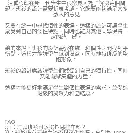
這種心態在新一代學生中很常見。為了解決這個問
題，班衫的設計需要折衷考慮。它既要能夠滿足大多
數人的意見
，
又要在統一中尋找個性的表達。這樣的設計可讓學生
感受到自己的個性特點，同時也能與其他同學保持一
定的統一感。
總的來說，班衫的設計需要在統一和個性之間找到平
衡點。這樣才能讓學生感到滿意，同時維持班級的整
體形象。
班衫的設計應該讓學生們感受到自己的獨特性，同時
又能凝聚集體的力量。
這樣才能更好地滿足學生對個性表達的需求，並促進
班級的凝聚力和團結感。
FAQ
Q1：訂製班衫可以選擇哪些布料？
答：班衫備有兩款主流面料可供挑選，分別為 100%