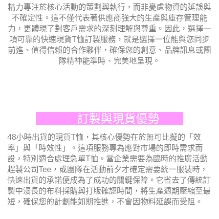
精力專注於核心活動的策劃與執行，而非憂慮物資的延誤與
不確定性。這不僅代表著供應商強大的生產與庫存管理能
力，更體現了對客戶需求的深刻理解與尊重。因此，選擇一
項可靠的快速現貨T恤訂製服務，就是選擇一位能與您同步
前進、值得信賴的合作夥伴，確保您的創意、品牌訊息或團
隊精神能準時、完美地呈現。
訂製與現貨優勢
48小時出貨的現貨T恤，其核心優勢在於無可比擬的「效
率」與「時效性」。這項服務專為應對市場的即時需求而
設，特別適合處理急單T恤。當企業需要為臨時的推廣活動
趕製公司Tee，或團隊在活動前夕才確定需要統一服裝時，
快速出貨的承諾便成為了成功的關鍵保障。它省去了傳統訂
製中漫長的布料採購與打版確認時間，將生產週期壓縮至最
短，確保您的計劃能如期推進，不會因物料延誤而受阻。