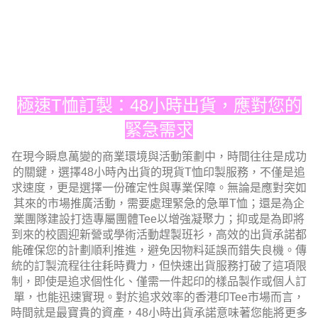
極速T恤訂製：48小時出貨，應對您的
緊急需求
在現今瞬息萬變的商業環境與活動策劃中，時間往往是成功
的關鍵，選擇48小時內出貨的現貨T恤印製服務，不僅是追
求速度，更是選擇一份確定性與專業保障。無論是應對突如
其來的市場推廣活動，需要處理緊急的急單T恤；還是為企
業團隊建設打造專屬團體Tee以增強凝聚力；抑或是為即將
到來的校園迎新營或學術活動趕製班衫，高效的出貨承諾都
能確保您的計劃順利推進，避免因物料延誤而錯失良機。傳
統的訂製流程往往耗時費力，但快速出貨服務打破了這項限
制，即使是追求個性化、僅需一件起印的樣品製作或個人訂
單，也能迅速實現。對於追求效率的香港印Tee市場而言，
時間就是最寶貴的資產，48小時出貨承諾意味著您能將更多