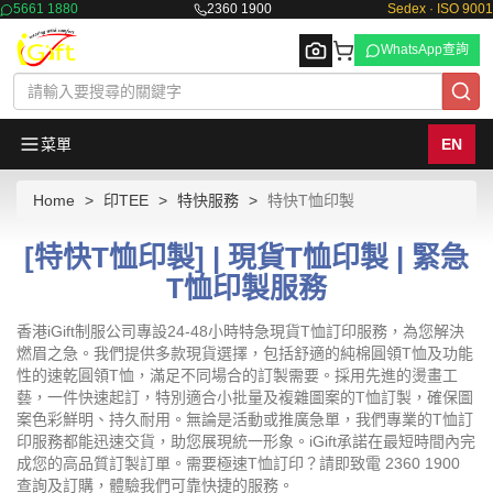
5661 1880
2360 1900
Sedex · ISO 9001
WhatsApp查詢
菜單
EN
Home
印TEE
特快服務
特快T恤印製
Browse
[特快T恤印製] | 現貨T恤印製 | 緊急
T恤印製服務
香港iGift制服公司專設24-48小時特急現貨T恤訂印服務，為您解決
燃眉之急。我們提供多款現貨選擇，包括舒適的純棉圓領T恤及功能
性的速乾圓領T恤，滿足不同場合的訂製需要。採用先進的燙畫工
藝，一件快速起訂，特別適合小批量及複雜圖案的T恤訂製，確保圖
案色彩鮮明、持久耐用。無論是活動或推廣急單，我們專業的T恤訂
印服務都能迅速交貨，助您展現統一形象。iGift承諾在最短時間內完
成您的高品質訂製訂單。需要極速T恤訂印？請即致電 2360 1900
查詢及訂購，體驗我們可靠快捷的服務。