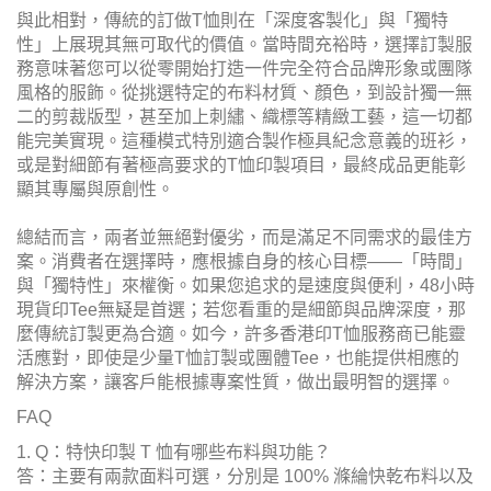
與此相對，傳統的訂做T恤則在「深度客製化」與「獨特
性」上展現其無可取代的價值。當時間充裕時，選擇訂製服
務意味著您可以從零開始打造一件完全符合品牌形象或團隊
風格的服飾。從挑選特定的布料材質、顏色，到設計獨一無
二的剪裁版型，甚至加上刺繡、織標等精緻工藝，這一切都
能完美實現。這種模式特別適合製作極具紀念意義的班衫，
或是對細節有著極高要求的T恤印製項目，最終成品更能彰
顯其專屬與原創性。
總結而言，兩者並無絕對優劣，而是滿足不同需求的最佳方
案。消費者在選擇時，應根據自身的核心目標——「時間」
與「獨特性」來權衡。如果您追求的是速度與便利，48小時
現貨印Tee無疑是首選；若您看重的是細節與品牌深度，那
麼傳統訂製更為合適。如今，許多香港印T恤服務商已能靈
活應對，即使是少量T恤訂製或團體Tee，也能提供相應的
解決方案，讓客戶能根據專案性質，做出最明智的選擇。
FAQ
1. Q：特快印製 T 恤有哪些布料與功能？
答：主要有兩款面料可選，分別是 100% 滌綸快乾布料以及