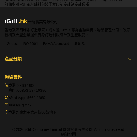
訂購指引
常用布料
輔料包裝
圖樣印制
設計站
設計選擇
iGift
.hk
軒龍實業有限公司
香港及澳門制服訂造專家，成立逾18年，專為金融機構、物業管理公司、政府
機構及大型企業提供度身訂造制服設計及生產服務。
Sedex
ISO 9001
FAMA Approved
政府認可
產品分類
聯絡資料
香港:
2360 1900
澳門:
00853-28410350
WhatsApp:
5661 1880
sales@igift.hk
香港九龍太子汝州街50號地下
© 2026 iGift Company Limited 軒龍實業有限公司. All rights reserved.
網站地圖