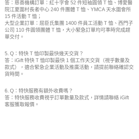
答：慈善機構訂單：紅十字會 52 件短袖圓領 T 恤、博愛醫
院江夏圍村長者中心 240 件團體 T 恤、YMCA 天水圍會所
15 件活動 T 恤；
大型企業訂單：屈臣氏集團 1400 件員工活動 T 恤、西門子
公司 110 件圓領團體 T 恤，大小緊急訂單均可準時完成趕
單交付。
5. Q：特快 T 恤印製最快幾天交貨？
答：iGift 特快 T 恤印製最快 1 個工作天交貨（視乎數量及
款式），適合緊急企業活動及推廣活動，請提前聯絡確認交
貨時間。
6. Q：特快服務有額外收費嗎？
答：特快服務收費視乎訂單數量及款式，詳情請聯絡 iGift
客服獲取報價。