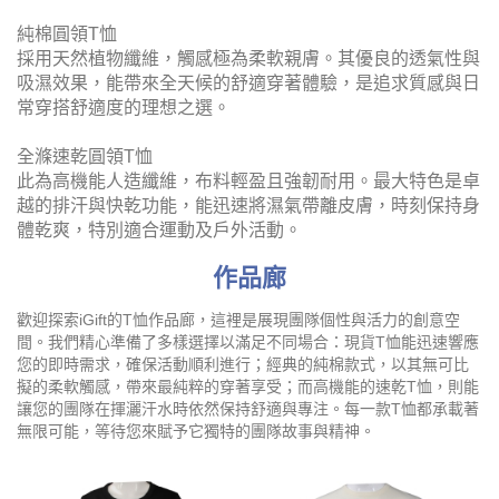
純棉圓領T恤
採用天然植物纖維，觸感極為柔軟親膚。其優良的透氣性與
吸濕效果，能帶來全天候的舒適穿著體驗，是追求質感與日
常穿搭舒適度的理想之選。
全滌速乾圓領T恤
此為高機能人造纖維，布料輕盈且強韌耐用。最大特色是卓
越的排汗與快乾功能，能迅速將濕氣帶離皮膚，時刻保持身
體乾爽，特別適合運動及戶外活動。
作品廊
歡迎探索iGift的T恤作品廊，這裡是展現團隊個性與活力的創意空
間。我們精心準備了多樣選擇以滿足不同場合：現貨T恤能迅速響應
您的即時需求，確保活動順利進行；經典的純棉款式，以其無可比
擬的柔軟觸感，帶來最純粹的穿著享受；而高機能的速乾T恤，則能
讓您的團隊在揮灑汗水時依然保持舒適與專注。每一款T恤都承載著
無限可能，等待您來賦予它獨特的團隊故事與精神。