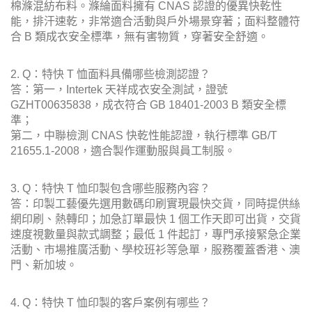
棉滌混紡布料。滌綸面料擁有 CNAS 認證的優異快乾性
能，排汗速乾，非常適合活動與戶外場景穿著；面料整體符
合 B 類成衣安全標準，無有害物質，穿著安全舒適。
2. Q：特快 T 恤面料具備哪些檢測認證？
答：第一，Intertek 天祥成衣安全測試，證號
GZHT00635838，成衣符合 GB 18401-2003 B 類安全標
準；
第二，中聯檢測 CNAS 快乾性能認證，執行標準 GB/T
21655.1-2008，適合製作運動服與員工制服。
3. Q：特快 T 恤印製包含哪些服務內容？
答：印製工藝優先選用數碼印刷實現最快交貨，同時提供絲
網印刷、熱轉印；加急訂單最快 1 個工作天即可出貨，交貨
速度視數量與款式調整；最低 1 件起訂，專門承接緊急企業
活動、市場推廣活動、學校班衫等急單，服務覆蓋香港、澳
門、新加坡。
4. Q：特快 T 恤印製的客戶案例有哪些？