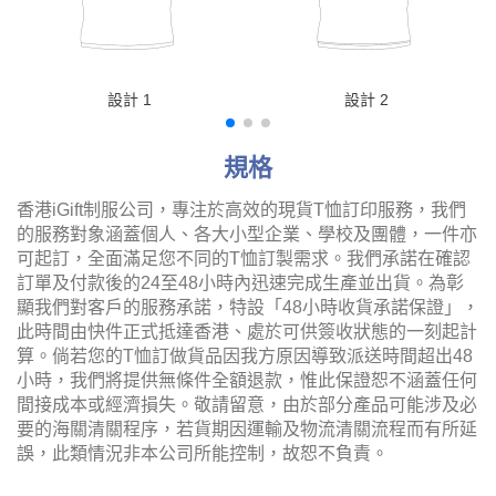
設計 1
設計 2
規格
香港iGift制服公司，專注於高效的現貨T恤訂印服務，我們
的服務對象涵蓋個人、各大小型企業、學校及團體，一件亦
可起訂，全面滿足您不同的T恤訂製需求。我們承諾在確認
訂單及付款後的24至48小時內迅速完成生產並出貨。為彰
顯我們對客戶的服務承諾，特設「48小時收貨承諾保證」，
此時間由快件正式抵達香港、處於可供簽收狀態的一刻起計
算。倘若您的T恤訂做貨品因我方原因導致派送時間超出48
小時，我們將提供無條件全額退款，惟此保證恕不涵蓋任何
間接成本或經濟損失。敬請留意，由於部分產品可能涉及必
要的海關清關程序，若貨期因運輸及物流清關流程而有所延
誤，此類情況非本公司所能控制，故恕不負責。