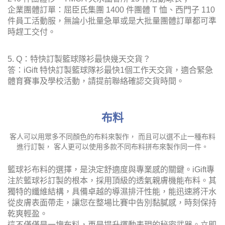
企業團體訂單：屈臣氏集團 1400 件團體 T 恤、西門子 110
件員工活動服，無論小批量急單或是大批量團體訂單都可準
時趕工交付。
5. Q：特快訂製籃球隊衫最快幾天交貨？
答：iGift 特快訂製籃球隊衫最快1個工作天交貨，適合緊急
體育賽事及學校活動，請提前聯絡確認交貨時間。
布料
客人可以用眾多不同顏色的布料來製作， 而且可以選不止一種布料
進行訂製， 客人更可以使用多款不同布料拼布來製作同一件。
籃球衫布料的選擇，是決定舒適度與專業感的關鍵。iGift專
注於籃球衫訂製的根本，採用頂級的透氣親膚機能布料。其
獨特的纖維結構，具備卓越的導濕排汗性能，能迅速將汗水
從皮膚表面帶走，讓您在整場比賽中告別黏膩感，時刻保持
乾爽輕盈。
這不僅僅是一塊布料，更是提升運動表現的秘密武器。立即