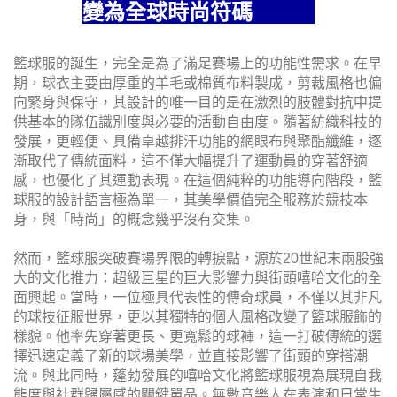
變為全球時尚符碼
籃球服的誕生，完全是為了滿足賽場上的功能性需求。在早
期，球衣主要由厚重的羊毛或棉質布料製成，剪裁風格也偏
向緊身與保守，其設計的唯一目的是在激烈的肢體對抗中提
供基本的隊伍識別度與必要的活動自由度。隨著紡織科技的
發展，更輕便、具備卓越排汗功能的網眼布與聚酯纖維，逐
漸取代了傳統面料，這不僅大幅提升了運動員的穿著舒適
感，也優化了其運動表現。在這個純粹的功能導向階段，籃
球服的設計語言極為單一，其美學價值完全服務於競技本
身，與「時尚」的概念幾乎沒有交集。
然而，籃球服突破賽場界限的轉捩點，源於20世紀末兩股強
大的文化推力：超級巨星的巨大影響力與街頭嘻哈文化的全
面興起。當時，一位極具代表性的傳奇球員，不僅以其非凡
的球技征服世界，更以其獨特的個人風格改變了籃球服飾的
樣貌。他率先穿著更長、更寬鬆的球褲，這一打破傳統的選
擇迅速定義了新的球場美學，並直接影響了街頭的穿搭潮
流。與此同時，蓬勃發展的嘻哈文化將籃球服視為展現自我
態度與社群歸屬感的關鍵單品。無數音樂人在表演和日常生