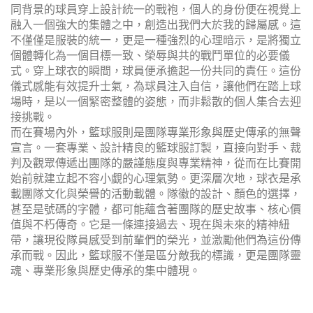
同背景的球員穿上設計統一的戰袍，個人的身份便在視覺上
融入一個強大的集體之中，創造出我們大於我的歸屬感。這
不僅僅是服裝的統一，更是一種強烈的心理暗示，是將獨立
個體轉化為一個目標一致、榮辱與共的戰鬥單位的必要儀
式。穿上球衣的瞬間，球員便承擔起一份共同的責任。這份
儀式感能有效提升士氣，為球員注入自信，讓他們在踏上球
場時，是以一個緊密整體的姿態，而非鬆散的個人集合去迎
接挑戰。
而在賽場內外，籃球服則是團隊專業形象與歷史傳承的無聲
宣言。一套專業、設計精良的籃球服訂製，直接向對手、裁
判及觀眾傳遞出團隊的嚴謹態度與專業精神，從而在比賽開
始前就建立起不容小覷的心理氣勢。更深層次地，球衣是承
載團隊文化與榮譽的活動載體。隊徽的設計、顏色的選擇，
甚至是號碼的字體，都可能蘊含著團隊的歷史故事、核心價
值與不朽傳奇。它是一條連接過去、現在與未來的精神紐
帶，讓現役隊員感受到前輩們的榮光，並激勵他們為這份傳
承而戰。因此，籃球服不僅是區分敵我的標識，更是團隊靈
魂、專業形象與歷史傳承的集中體現。