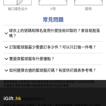
袖口撞色设计
V领
圓領
常見問題
球衣上的號碼和隊名是用什麼技術印製的？會容易脫落
嗎？
訂製籃球服最少需要訂多少件？可以只訂做一件嗎？
雙面穿籃球服有什麼優點？
如何選擇合適的籃球服尺碼？有提供尺碼表參考嗎？
服務條款
私人政策
客戶
網站導航
博客
布料總匯
設計選擇
客戶包括
常見問題
訂購指引
常用布料
輔料包裝
圖樣印制
設計站
設計選擇
iGift
.hk
軒龍實業有限公司
香港及澳門制服訂造專家，成立逾18年，專為金融機構、物業管理公司、政府