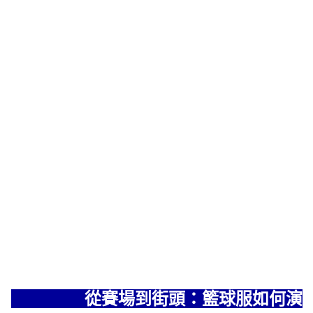
從賽場到街頭：籃球服如何演