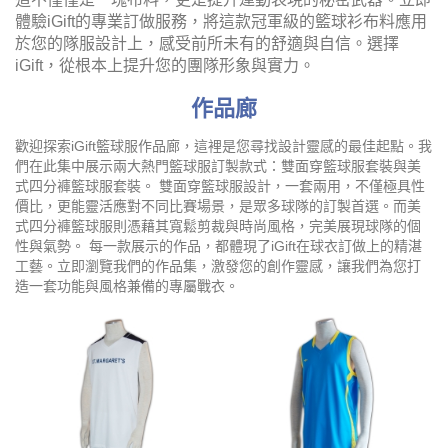
體驗iGift的專業訂做服務，將這款冠軍級的籃球衫布料應用
於您的隊服設計上，感受前所未有的舒適與自信。選擇
iGift，從根本上提升您的團隊形象與實力。
作品廊
歡迎探索iGift籃球服作品廊，這裡是您尋找設計靈感的最佳起點。我
們在此集中展示兩大熱門籃球服訂製款式：雙面穿籃球服套裝與美
式四分褲籃球服套裝。 雙面穿籃球服設計，一套兩用，不僅極具性
價比，更能靈活應對不同比賽場景，是眾多球隊的訂製首選。而美
式四分褲籃球服則憑藉其寬鬆剪裁與時尚風格，完美展現球隊的個
性與氣勢。 每一款展示的作品，都體現了iGift在球衣訂做上的精湛
工藝。立即瀏覽我們的作品集，激發您的創作靈感，讓我們為您打
造一套功能與風格兼備的專屬戰衣。