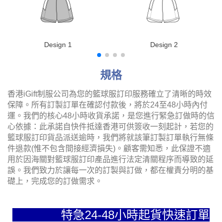
Design 1
Design 2
規格
香港iGift制服公司為您的籃球服訂印服務確立了清晰的時效
保障。所有訂製訂單在確認付款後，將於24至48小時內付
運。我們的核心48小時收貨承諾，是您進行緊急訂做時的信
心依據：此承諾自快件抵達香港可供簽收一刻起計，若您的
籃球服訂印貨品派送逾時，我們將就該筆訂製訂單執行無條
件退款(惟不包含間接經濟損失)。顧客需知悉，此保證不適
用於因海關對籃球服訂印產品進行法定清關程序而導致的延
誤。我們致力於讓每一次的訂製與訂做，都在權責分明的基
礎上，完成您的訂做需求。
特急24-48小時起貨快速訂單