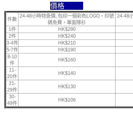
價格
24-48小時特急價, 包印一個彩色LOGO，印號
24-4
件數
碼免費，單面隊衫
1件
HK$290
2件
HK$240
3-4件
HK$210
5-7件
HK$190
8-10
HK$160
件
11-
HK$140
20件
21-
HK$130
29件
30-
HK$106
49件