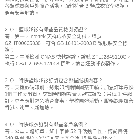
各類球賽與戶外體育活動，面料符合 B 類成衣安全標準，
穿著安全舒適。
2. Q：籃球隊衫有哪些品質檢測認證？
答：第一，Intertek 天祥成衣安全測試，證號
GZHT00635838，符合 GB 18401-2003 B 類服裝安全標
準；
第二，中聯檢測 CNAS 快乾認證，證號 ZFLJ2845110C，
執行 GB/T 21655.1-2008 標準，適合運動球衣製作。
3. Q：特快籃球隊衫訂製包含哪些服務內容？
答：支援數碼印刷、絲網印刷兩種圖案工藝；加急訂單最快
1個工作天出貨，交貨時間視數量與款式調整；最低 1 件起
訂，專門應對緊急體育賽事、學校團體活動，服務範圍覆蓋
香港、澳門、新加坡。
4. Q：特快球衣訂製有哪些客戶案例？
答：公益團體訂單：紅十字會 52 件活動 T 恤、博愛醫院
240 件團體衫、YMCA 天水圍會所 15 件活動球衣；