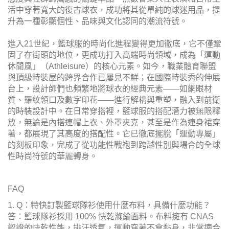
活中穿著寬大的復古球衣，成功將其從單純的球迷用品，提
升為一種彰顯個性、品味與文化認同的潮流符號。
進入21世紀，籃球服的時尚化進程變得更加徹底，它不僅鞏
固了在街頭的地位，更成功打入高端時尚領域，成為「運動
休閒風」（Athleisure）的核心元素。如今，職業體育聯盟
與頂級時裝屋的跨界合作已屢見不鮮；在國際時裝秀的伸展
台上，設計師們也頻繁地將球衣的經典元素——如網眼材
質、羅紋領口及數字印花——進行解構與重塑，融入到前衛
的時裝設計中。在日常穿搭裡，籃球服的搭配潛力被無限釋
放，無論是內搭連帽上衣、外罩夾克，甚至是作為連身裙穿
著，都展現了其高度的搭配性。它已徹底擺脫「運動專屬」
的刻板印象，完成了從功能性戰袍到跨越性別與場合的全球
性時尚符號的華麗轉身。
FAQ
1. Q：特快訂製籃球隊衫使用什麼布料，具備什麼功能？
答：籃球隊衫採用 100% 快乾滌綸面料。布料擁有 CNAS
認證的快乾性能，排汗透氣，運動穿著不會黏身，非常適合