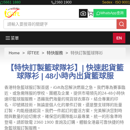
5661 1880
2360 1900
Sedex · ISO 9001
WhatsApp查詢
菜單
EN
Home
印TEE
特快服務
特快訂製籃球隊衫
Browse
【特快訂製籃球隊衫】| 快速起貨籃
球隊衫 | 48小時內出貨籃球服
香港特急籃球服訂製首選，iGift為您解決燃眉之急。我們專為賽事臨
近、或急需隊服的學校、團體及企業，提供市場領先的24-48小時快
速印籃球服服務。憑藉我們海量的現貨球衣庫存，結合專業的印
名、印號碼技術，無論是個人化的單件訂做，還是整支球隊的批量
訂製，均能極速起貨。我們一件起訂的靈活方案，完美解決您對時
間與數量的迫切需求，確保您的團隊能以最專業、統一的形象準時
登場。請即致電 2360 1900 查詢及訂購，體驗全港最可靠快捷的特
急籃球服訂製服務。