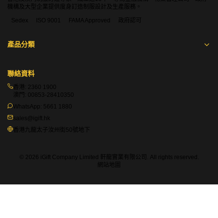
機構及大型企業提供度身訂造制服設計及生產服務。
Sedex
ISO 9001
FAMA Approved
政府認可
產品分類
聯絡資料
香港:
2360 1900
澳門:
00853-28410350
WhatsApp:
5661 1880
sales@igift.hk
香港九龍太子汝州街50號地下
© 2026 iGift Company Limited 軒龍實業有限公司. All rights reserved.
網站地圖