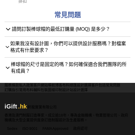
排扣
常見問題
請問訂製棒球帽的最低訂購量 (MOQ) 是多少？
如果我沒有設計圖，你們可以提供設計服務嗎？對檔案
格式有什麼要求？
棒球帽的尺寸是固定的嗎？如何確保適合我們團隊的所
有成員？
服務條款
私人政策
客戶
網站導航
博客
布料總匯
設計選擇
客戶包括
常見問題
訂購指引
常用布料
輔料包裝
圖樣印制
設計站
設計選擇
iGift
.hk
軒龍實業有限公司
香港及澳門制服訂造專家，成立逾18年，專為金融機構、物業管理公司、政府
機構及大型企業提供度身訂造制服設計及生產服務。
Sedex
ISO 9001
FAMA Approved
政府認可