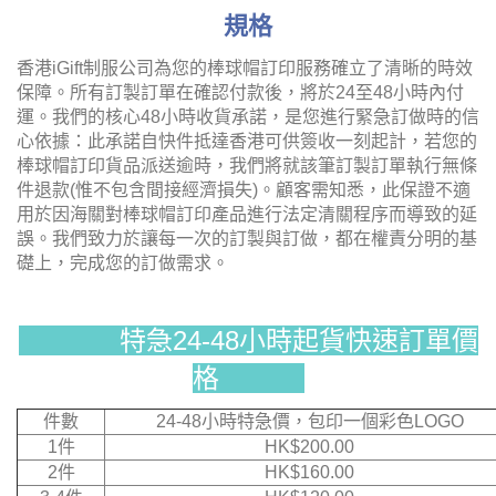
規格
香港iGift制服公司為您的棒球帽訂印服務確立了清晰的時效
保障。所有訂製訂單在確認付款後，將於24至48小時內付
運。我們的核心48小時收貨承諾，是您進行緊急訂做時的信
心依據：此承諾自快件抵達香港可供簽收一刻起計，若您的
棒球帽訂印貨品派送逾時，我們將就該筆訂製訂單執行無條
件退款(惟不包含間接經濟損失)。顧客需知悉，此保證不適
用於因海關對棒球帽訂印產品進行法定清關程序而導致的延
誤。我們致力於讓每一次的訂製與訂做，都在權責分明的基
礎上，完成您的訂做需求。
特急24-48小時起貨快速訂單價
格
件數
24-48小時特急價，包印一個彩色LOGO
1件
HK$200.00
2件
HK$160.00