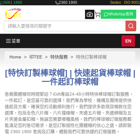
5661 1880
2360 1900
Sedex · ISO 9001
WhatsApp查詢
菜單
EN
Home
印TEE
特快服務
特快訂製棒球帽
Browse
[特快訂製棒球帽] | 快速起貨棒球帽 |
一件起訂棒球帽
急需團體帽但時間緊迫？iGift專設24-48小時特快棒球帽訂製服務，
一件起訂，是您最可靠的選擇！我們專為學校、機構及團隊提供快
速起貨方案，確保您的活動順利進行。我們提供多款現貨帽款任您
選擇，包括全色六片帽、六片撞線帽、夾邊五片帽、夾邊網帽及五
片夾邊金屬扣帽。無論您需要哪種風格，我們的棒球帽訂做服務都
能滿足您的急切需求，是您訂製個性化團體帽的信心之選。請即致
電 2360 1900 查詢及訂購，體驗我們可靠快捷的訂做服務。