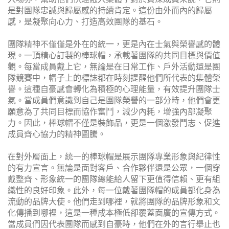
是對團隊忠誠與歸屬感的持續肯定。這份由外而內的歸屬
感，是凝聚向心力、打造高效團隊的基石。
團隊精神不僅僅是外在的統一，更是內在士氣與榮譽感的體
現。一頂精心訂製的棒球帽，承載著團隊的共同目標與價值
觀。每當成員戴上它，無論是在日常工作、戶外活動還是團
隊競賽中，帽子上的標誌都在時刻提醒他們所代表的集體榮
譽。這種自豪感會轉化為積極的心理能量，有效提升團隊士
氣。當成員們意識到自己是團隊榮譽的一部分時，他們會更
願意為了共同目標而協作奮鬥，減少內耗，增強內部凝聚
力。因此，棒球帽不僅是裝飾品，更是一個激發鬥志、促進
成員齊心協力的精神圖騰。
在對外層面上，統一的棒球帽是展示團隊專業形象與紀律性
的有力宣言。無論是面對客戶、合作夥伴還是公眾，一個穿
戴整齊、形象統一的團隊總能給人留下更值得信賴、更有組
織性的良好印象。此外，每一位戴著團隊帽的成員都化身為
流動的品牌大使。他們走到哪裡，就將團隊的品牌形象和文
化傳播到哪裡，這是一種成本極低卻覆蓋面廣的宣傳方式。
當成員們因代表團隊而感到自豪時，他們在外的言行舉止也