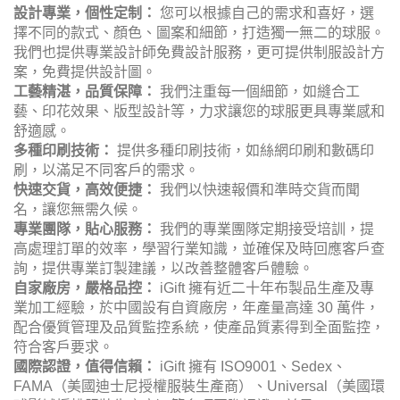
設計專業，個性定制：
您可以根據自己的需求和喜好，選
擇不同的款式、顏色、圖案和細節，打造獨一無二的球服。
我們也提供專業設計師免費設計服務，更可提供制服設計方
案，免費提供設計圖。
工藝精湛，品質保障：
我們注重每一個細節，如縫合工
藝、印花效果、版型設計等，力求讓您的球服更具專業感和
舒適感。
多種印刷技術：
提供多種印刷技術，如絲網印刷和數碼印
刷，以滿足不同客戶的需求。
快速交貨，高效便捷：
我們以快速報價和準時交貨而聞
名，讓您無需久候。
專業團隊，貼心服務：
我們的專業團隊定期接受培訓，提
高處理訂單的效率，學習行業知識，並確保及時回應客戶查
詢，提供專業訂製建議，以改善整體客戶體驗。
自家廠房，嚴格品控：
iGift 擁有近二十年布製品生產及專
業加工經驗，於中國設有自資廠房，年產量高達 30 萬件，
配合優質管理及品質監控系統，使產品質素得到全面監控，
符合客戶要求。
國際認證，值得信賴：
iGift 擁有 ISO9001、Sedex、
FAMA（美國迪士尼授權服裝生產商）、Universal（美國環