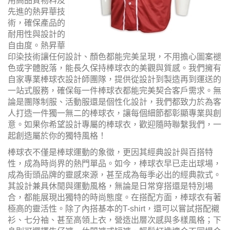
用高品質物料及
先進的熱昇華技
術，確保產品的
耐用性與設計的
自由度。熱昇華
印染技術讓任何設計、顏色都能完美呈現，不用擔心圖案褪
色或字體脫落，能長久保持棒球衣的美觀與質感。我們擁有
自家專業棒球衣設計師團隊，提供從設計到製造再到運送的
一站式服務，確保每一件棒球衣都能完美契合客戶需求。無
論是團隊制服、活動服還是個性化設計，我們都致力於為客
人打造一件獨一無二的棒球衣，讓每個細節都彰顯專業與創
意。如果你希望設計專屬的棒球衣，歡迎隨時聯繫我們，一
起創造屬於你的獨特風格！
棒球衣不僅是棒球運動的象徵，更因其經典設計與百搭特
性，成為時尚界的熱門單品。如今，棒球衣早已走出球場，
成為街頭品牌的靈感來源，甚至成為每季必出的經典款式。
其設計兼具休閒與運動風格，無論是日常穿搭還是特別場
合，都能展現出獨特的時尚態度。在搭配方面，棒球衣有著
極高的靈活性。除了內搭基本的T-shirt，還可以嘗試搭配襯
衫、七分袖、甚至高領上衣，營造出層次感與多樣風格；下