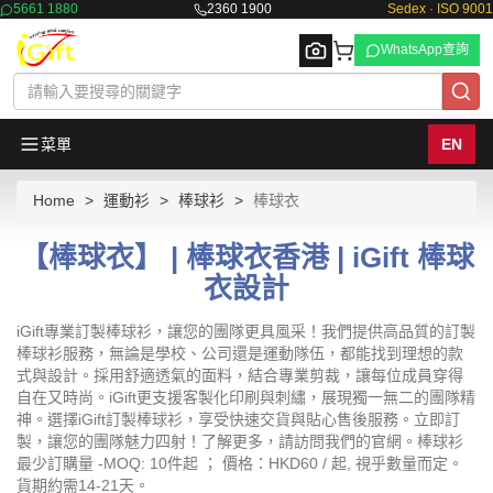
5661 1880
2360 1900
Sedex · ISO 9001
WhatsApp查詢
菜單
EN
Home
運動衫
棒球衫
棒球衣
Browse
【棒球衣】 | 棒球衣香港 | iGift 棒球
衣設計
iGift專業訂製棒球衫，讓您的團隊更具風采！我們提供高品質的訂製
棒球衫服務，無論是學校、公司還是運動隊伍，都能找到理想的款
式與設計。採用舒適透氣的面料，結合專業剪裁，讓每位成員穿得
自在又時尚。iGift更支援客製化印刷與刺繡，展現獨一無二的團隊精
神。選擇iGift訂製棒球衫，享受快速交貨與貼心售後服務。立即訂
製，讓您的團隊魅力四射！了解更多，請訪問我們的官網。棒球衫
最少訂購量 -MOQ: 10件起 ； 價格：HKD60 / 起, 視乎數量而定。
貨期約需14-21天。