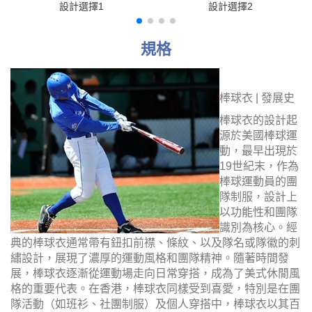
設計選擇1
設計選擇2
規格
棒球衣 | 發展史
棒球衣的設計起
源於美國棒球運
動，最早出現於
19世紀末，作為
棒球運動員的團
隊制服，設計上
以功能性和團隊
識別為核心。經
典的棒球衣通常帶有鈕扣前襟、條紋、以及隊名或隊徽的刺
繡設計，展現了濃厚的運動風格和團隊精神。隨著時間發
展，棒球衣逐漸從運動場走向日常穿搭，成為了美式休閒風
格的重要代表。在香港，棒球衣同樣受到喜愛，特別是在團
隊活動（如班衫、社團制服）及個人穿搭中，棒球衣以其百