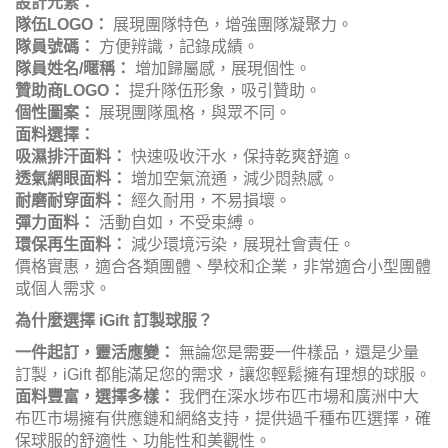
設計元素：
隊伍LOGO：
展現團隊特色，增強團隊凝聚力。
隊員號碼：
方便辨識，記錄成績。
隊員姓名/暱稱：
增加歸屬感，展現個性。
贊助商LOGO：
提升隊伍形象，吸引贊助。
個性圖案：
展現團隊風格，與眾不同。
面料選擇：
吸濕排汗面料：
快速吸收汗水，保持乾爽舒適。
透氣網眼面料：
增加空氣流通，減少悶熱感。
耐磨耐穿面料：
經久耐用，不易損壞。
彈力面料：
活動自如，不受束縛。
環保再生面料：
減少環境污染，展現社會責任。
價格實惠，適合各類團體、學校和企業，非常適合小型團體
或個人需求。
為什麼選擇 iGift 訂製球服？
一件起訂，靈活應變：
無論您是需要一件樣品，還是少量
訂製，iGift 都能滿足您的需求，讓您輕鬆擁有理想的球服。
面料豐富，選擇多樣：
我們在深水埗布匹市場和廣洲中大
布匹市場擁有供應鏈和網絡支持，提供過千種布匹選擇，確
保球服的舒適性、功能性和美觀性。