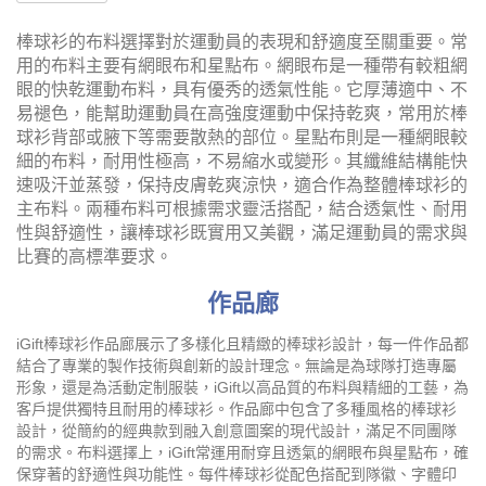
棒球衫的布料選擇對於運動員的表現和舒適度至關重要。常
用的布料主要有網眼布和星點布。網眼布是一種帶有較粗網
眼的快乾運動布料，具有優秀的透氣性能。它厚薄適中、不
易褪色，能幫助運動員在高強度運動中保持乾爽，常用於棒
球衫背部或腋下等需要散熱的部位。星點布則是一種網眼較
細的布料，耐用性極高，不易縮水或變形。其纖維結構能快
速吸汗並蒸發，保持皮膚乾爽涼快，適合作為整體棒球衫的
主布料。兩種布料可根據需求靈活搭配，結合透氣性、耐用
性與舒適性，讓棒球衫既實用又美觀，滿足運動員的需求與
比賽的高標準要求。
作品廊
iGift棒球衫作品廊展示了多樣化且精緻的棒球衫設計，每一件作品都
結合了專業的製作技術與創新的設計理念。無論是為球隊打造專屬
形象，還是為活動定制服裝，iGift以高品質的布料與精細的工藝，為
客戶提供獨特且耐用的棒球衫。作品廊中包含了多種風格的棒球衫
設計，從簡約的經典款到融入創意圖案的現代設計，滿足不同團隊
的需求。布料選擇上，iGift常運用耐穿且透氣的網眼布與星點布，確
保穿著的舒適性與功能性。每件棒球衫從配色搭配到隊徽、字體印