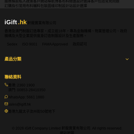
服務條款
私人政策
客戶
網站導航
博客
布料總匯
設計選擇
客戶包括
常見問題
訂購指引
常用布料
輔料包裝
圖樣印制
設計站
設計選擇
iGift
.hk
軒龍實業有限公司
香港及澳門制服訂造專家，成立逾18年，專為金融機構、物業管理公司、政府
機構及大型企業提供度身訂造制服設計及生產服務。
Sedex
ISO 9001
FAMA Approved
政府認可
產品分類
聯絡資料
香港:
2360 1900
澳門:
00853-28410350
WhatsApp:
5661 1880
sales@igift.hk
香港九龍太子汝州街50號地下
© 2026 iGift Company Limited 軒龍實業有限公司. All rights reserved.
網站地圖