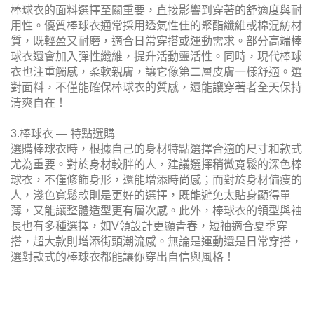
棒球衣的面料選擇至關重要，直接影響到穿著的舒適度與耐
用性。優質棒球衣通常採用透氣性佳的聚酯纖維或棉混紡材
質，既輕盈又耐磨，適合日常穿搭或運動需求。部分高端棒
球衣還會加入彈性纖維，提升活動靈活性。同時，現代棒球
衣也注重觸感，柔軟親膚，讓它像第二層皮膚一樣舒適。選
對面料，不僅能確保棒球衣的質感，還能讓穿著者全天保持
清爽自在！
3.棒球衣 — 特點選購
選購棒球衣時，根據自己的身材特點選擇合適的尺寸和款式
尤為重要。對於身材較胖的人，建議選擇稍微寬鬆的深色棒
球衣，不僅修飾身形，還能增添時尚感；而對於身材偏瘦的
人，淺色寬鬆款則是更好的選擇，既能避免太貼身顯得單
薄，又能讓整體造型更有層次感。此外，棒球衣的領型與袖
長也有多種選擇，如V領設計更顯青春，短袖適合夏季穿
搭，超大款則增添街頭潮流感。無論是運動還是日常穿搭，
選對款式的棒球衣都能讓你穿出自信與風格！