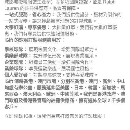
球影城授權服裝生產商）等多項國際認證，並是 Ralph
Lauren 的註冊供應商，品質有保障。
一站式服務，省心省力：
我們提供從設計、選材到製作的
一站式服務，讓您輕鬆擁有理想的訂製球服。
大宗訂購，尊享優惠：
大批量訂單，我們有大批訂單優
惠，我們有專員提供快速報價服務。
iGift 的球服訂製服務適用於：
學校球隊：
展現校園文化，增強團隊凝聚力。
俱樂部球隊：
提升隊伍形象，展現專業風采。
企業球隊：
組織員工活動，增強團隊合作。
業餘球隊：
享受運動樂趣，展現個性風格。
個人愛好者：
訂製專屬球衣，支持喜愛球隊。
iGift 深耕香港、澳門市場，分別在香港、澳門、廣州、中山
均設有辦公室，服務延伸至美國、日本、韓國、新加坡、馬
來西亞、澳大利亞、歐洲、中國等地。我們是香港政府、澳
門政府及香港醫管局的註冊供應商，擁有遍佈全球 2 千多個
客戶。
立即聯繫 iGift，讓我們為您打造完美的訂製球服！