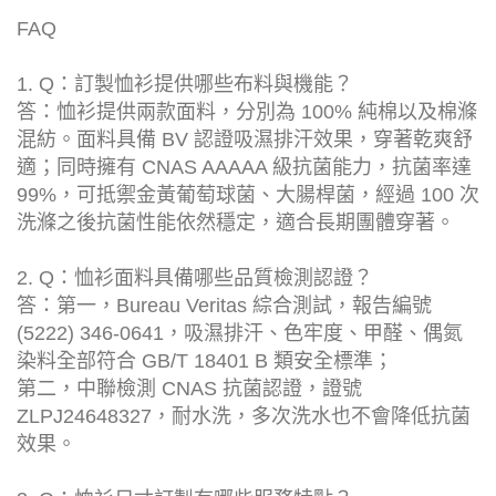
FAQ
1. Q：訂製恤衫提供哪些布料與機能？
答：恤衫提供兩款面料，分別為 100% 純棉以及棉滌
混紡。面料具備 BV 認證吸濕排汗效果，穿著乾爽舒
適；同時擁有 CNAS AAAAA 級抗菌能力，抗菌率達
99%，可抵禦金黃葡萄球菌、大腸桿菌，經過 100 次
洗滌之後抗菌性能依然穩定，適合長期團體穿著。
2. Q：恤衫面料具備哪些品質檢測認證？
答：第一，Bureau Veritas 綜合測試，報告編號
(5222) 346-0641，吸濕排汗、色牢度、甲醛、偶氮
染料全部符合 GB/T 18401 B 類安全標準；
第二，中聯檢測 CNAS 抗菌認證，證號
ZLPJ24648327，耐水洗，多次洗水也不會降低抗菌
效果。