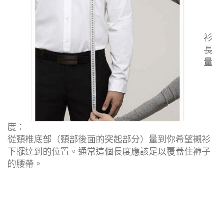
衫
長
量
度：
從頸椎底部（頸部後面的突起部分）量到你希望襯衫
下擺達到的位置。通常這個長度應該足以覆蓋住褲子
的腰帶。