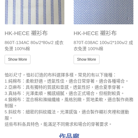
HK-HECE 襯衫布
HK-HECE 襯衫布
860T-134AC 80s/2*80s/2 成衣
870T-038AC 100s/2*100s/2 成
免燙 100%棉
衣免燙 100%棉
Show More
Show More
恤衫尺寸，恤衫訂造的布料選擇多樣，常見的有以下幾種：
1.純棉布：柔軟舒適，透氣性佳，適合日常穿著，適合各種場合。
2.亞麻布：具有獨特的質感和垂感，透氣性好，適合夏季穿著。
3.真絲布：光澤柔順，觸感細膩，適合正式場合，但相對較貴。
4.錦棉布：混合棉和滌綸纖維，風格別緻，質地柔軟，適合製作商務
制服。
5.斜紋布：細密的斜紋織法，光澤感強，適合製作襯衫夾裡和運動
服。
這些布料各具特色，能滿足不同需求和場合的穿著要求。
作品廊