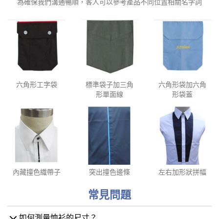
為確保我們溝通暢順，客人可以參考產品不同位置相關名字詞
六角形工字袋
標準袋子加三角
六角形袋加六角
形單面線
形袋蓋
內藏撞色織帶子
突出撞色邊條
左右加形狀拼幅
常見問題
如何測量恤衫的尺寸？