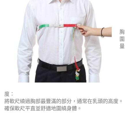
胸
圍
量
度：
將軟尺繞過胸部最豐滿的部分，通常在乳頭的高度。
確保軟尺平直並舒適地圍繞身體。