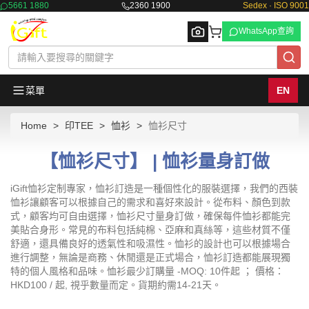
5661 1880
2360 1900
Sedex · ISO 9001
WhatsApp查詢
菜單
EN
Home
印TEE
恤衫
恤衫尺寸
Browse
【恤衫尺寸】 | 恤衫量身訂做
iGift恤衫定制專家，恤衫訂造是一種個性化的服裝選擇，我們的西裝
恤衫讓顧客可以根據自己的需求和喜好來設計。從布料、顏色到款
式，顧客均可自由選擇，恤衫尺寸量身訂做，確保每件恤衫都能完
美貼合身形。常見的布料包括純棉、亞麻和真絲等，這些材質不僅
舒適，還具備良好的透氣性和吸濕性。恤衫的設計也可以根據場合
進行調整，無論是商務、休閒還是正式場合，恤衫訂造都能展現獨
特的個人風格和品味。恤衫最少訂購量 -MOQ: 10件起 ； 價格：
HKD100 / 起, 視乎數量而定。貨期約需14-21天。