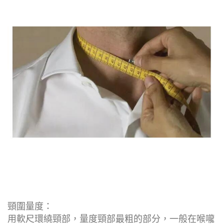
頸圍量度：
用軟尺環繞頸部，量度頸部最粗的部分，一般在喉嚨