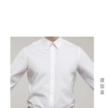
腰
圍
量