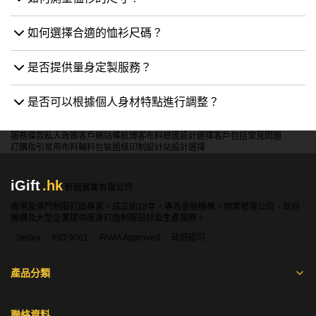
如何選擇合適的恤衫尺碼？
是否提供量身定製服務？
是否可以根據個人身材特點進行調整？
服務條款
私人政策
客戶
網站導航
博客
布料總匯
設計選擇
客戶包括
常見問題
訂購指引
常用布料
輔料包裝
圖樣印制
設計站
設計選擇
iGift
.hk
軒龍實業有限公司
香港及澳門制服訂造專家，成立逾18年，專為金融機構、物業管理公司、政府
機構及大型企業提供度身訂造制服設計及生產服務。
Sedex
ISO 9001
FAMA Approved
政府認可
產品分類
聯絡資料