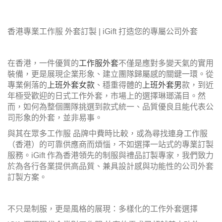
香港專業工作服 外套訂製 | iGift 打造您的專屬公司外套
在香港，一件優質的
工作服外套
不僅是應對多變天氣的實用
裝備，更是展現企業形象、建立團隊歸屬感的關鍵一環。從
專業俐落的
上班外套女款
、穩重得體的
上班外套男
款，到近
年極受歡迎的日式工作外套，市場上的選擇琳瑯滿目。然
而，如何為整個團隊挑選到款式統一、品質優良且能代表公
司形象的外套，並非易事。
與其在眾多工作服 品牌中費時比較，或為尋找連身工作服
（香港）的可靠供應商而煩惱，不如選擇一站式的專業訂製
服務。iGift 作為香港領先的制服與禮品訂製專家，我們致力
於為各行各業提供高品質、兼具設計感與功能性的公司外套
訂製方案。
不只是制服，更是風格的展現：多樣化的工作外套選擇