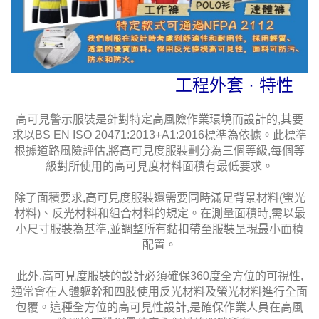
工程外套 · 特性
高可見警示服裝是針對特定高風險作業環境而設計的,其要
求以BS EN ISO 20471:2013+A1:2016標準為依據。此標準
根據道路風險評估,將高可見度服裝劃分為三個等級,每個等
級對所使用的高可見度材料面積有最低要求。
除了面積要求,高可見度服裝還需要同時滿足背景材料(螢光
材料)、反光材料和組合材料的規定。在測量面積時,需以最
小尺寸服裝為基準,並調整所有黏扣帶至服裝呈現最小面積
配置。
此外,高可見度服裝的設計必須確保360度全方位的可視性,
通常會在人體軀幹和四肢使用反光材料及螢光材料進行全面
包覆。這種全方位的高可見性設計,是確保作業人員在高風