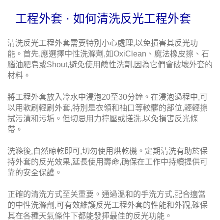
工程外套 · 如何清洗反光工程外套
清洗反光工程外套需要特別小心處理,以免損害其反光功
能。首先,應選擇中性洗滌劑,如OxiClean、魔法橡皮擦、石
腦油肥皂或Shout,避免使用鹼性洗劑,因為它們會破壞外套的
材料。
將工程外套放入冷水中浸泡20至30分鐘。在浸泡過程中,可
以用軟刷輕刷外套,特別是衣領和袖口等較髒的部位,輕輕擦
拭污漬和污垢。但切忌用力擰壓或搓洗,以免損害反光條
帶。
洗滌後,自然晾乾即可,切勿使用烘乾機。定期清洗有助於保
持外套的反光效果,延長使用壽命,确保在工作中持續提供可
靠的安全保護。
正確的清洗方式至关重要。通過溫和的手洗方式,配合適當
的中性洗滌劑,可有效維護反光工程外套的性能和外觀,確保
其在各種天氣條件下都能發揮最佳的反光功能。