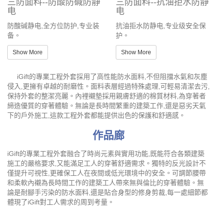
三防面料--防酸防碱防静
三防面料--抗油拒水防静
电
电
防酸碱静电,全方位防护,专业装
抗油拒水防静电,专业级安全保
备。
护。
Show More
Show More
iGift的專業工程外套採用了高性能防水面料,不但阻擋水氣和灰塵
侵入,更擁有卓越的耐磨性。面料表層經過特殊處理,可輕易清潔去污,
保持外套的整潔亮麗。內裡襯墊採用親膚舒適的棉質材料,為穿著者
締造優質的穿著體驗。無論是長時間繁重的建築工作,還是惡劣天氣
下的戶外施工,這款工程外套都能提供出色的保護和舒適感。
作品廊
iGift的專業工程外套融合了時尚元素與實用功能,既能符合各類建築
施工的嚴格要求,又能滿足工人的穿著舒適需求。獨特的反光設計不
僅提升可視性,更確保工人在夜間或低光環境中的安全。可調節腰帶
和柔軟內襯為長時間工作的建築工人帶來無與倫比的穿著體驗。無
論是耐腳手污染的防水面料,還是貼合身型的修身剪裁,每一處細節都
體現了iGift對工人需求的周到考量。