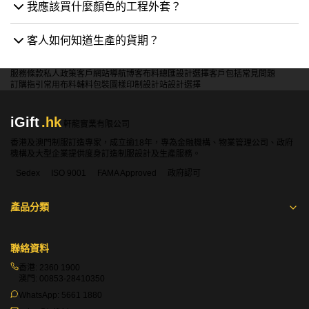
我應該買什麼顏色的工程外套？
客人如何知道生產的貨期？
服務條款
私人政策
客戶
網站導航
博客
布料總匯
設計選擇
客戶包括
常見問題
訂購指引
常用布料
輔料包裝
圖樣印制
設計站
設計選擇
iGift
.hk
軒龍實業有限公司
香港及澳門制服訂造專家，成立逾18年，專為金融機構、物業管理公司、政府
機構及大型企業提供度身訂造制服設計及生產服務。
Sedex
ISO 9001
FAMA Approved
政府認可
產品分類
聯絡資料
香港:
2360 1900
澳門:
00853-28410350
WhatsApp:
5661 1880