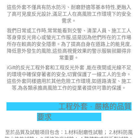
這些外套不僅具有防水防污、耐磨舒適等基本特性,更融入
了高可見度反光設計,滿足工人在高風險工作環境下的安全
需求。
我們日常或工作時,常常能看到交警、清潔人員、施工工人
等身穿反光背心或螢光工作服,這是因為他們所在的工作場
所存在較高的安全隱患。為了提高自身在道路上的能見度,
降低意外發生的風險,這些高視覺效果的警示服裝就顯得非
常重要。
iGift的反光工程外套和工程反光外套 ,能在夜間或光線不足
的環境中確保穿著者的安全,切實保護了一線工人的生命。
這些外套同樣適用於其他危險工作環境,如道路清潔、施工
等,為各類承擔高風險工作的從業者提供可靠的保護。
工程外套 · 嚴格的品質
要求
至於品質及試驗項目包含：1.材料耐磨性
試驗
； 2.材料防風