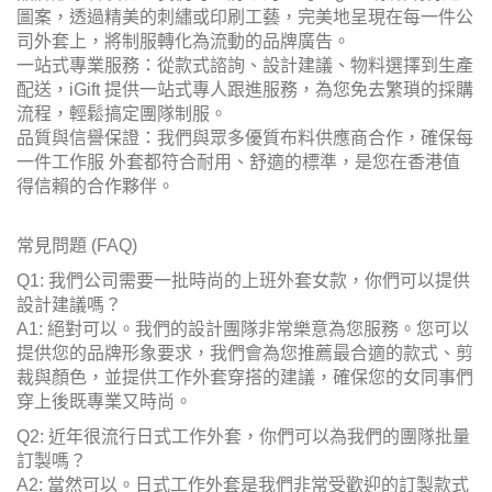
圖案，透過精美的刺繡或印刷工藝，完美地呈現在每一件公
司外套上，將制服轉化為流動的品牌廣告。
一站式專業服務：從款式諮詢、設計建議、物料選擇到生產
配送，iGift 提供一站式專人跟進服務，為您免去繁瑣的採購
流程，輕鬆搞定團隊制服。
品質與信譽保證：我們與眾多優質布料供應商合作，確保每
一件工作服 外套都符合耐用、舒適的標準，是您在香港值
得信賴的合作夥伴。
常見問題 (FAQ)
Q1: 我們公司需要一批時尚的上班外套女款，你們可以提供
設計建議嗎？
A1: 絕對可以。我們的設計團隊非常樂意為您服務。您可以
提供您的品牌形象要求，我們會為您推薦最合適的款式、剪
裁與顏色，並提供工作外套穿搭的建議，確保您的女同事們
穿上後既專業又時尚。
Q2: 近年很流行日式工作外套，你們可以為我們的團隊批量
訂製嗎？
A2: 當然可以。日式工作外套是我們非常受歡迎的訂製款式