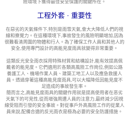
險環境下獲得最佳安全保護的關鍵所在。
工程外套 · 重要性
在惡劣的天氣條件下,特別是雨雪天氣,會大大降低人們的視
線和察覺力。在這種環境下,事故發生的風險明顯增加,因為
很難看清周圍的物體和行人。為了確保工作人員和其他人的
安全,使用專門設計的高能見度雨具就變得非常重要。
這類反光安全雨衣採用特殊材質和結構設計,能有效提高佩
戴者的能見度。它們適用於各類高風險工作崗位,例如公路
養護工人、機場作業人員、建築工地工人以及應急救援人
員。透過穿著這種高能見度雨具,可以大幅降低因能見度不
足造成的事故發生率。
簡而言之,高能見度雨具的關鍵作用就是提高使用者在恶劣
天氣下的可見性,從而增強周遭人員的注意力,最終減少因視
線受阻而引發的安全事故。對從事戶外高風險工作的從業人
員來說,配備合適的反光雨衣是極為必要的安全防護措施。