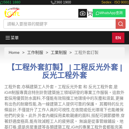
5661 1880
2360 1900
Sedex · ISO 9001
WhatsApp查詢
菜單
EN
Home
工作制服
工業制服
工程外套訂製
Browse
【工程外套訂製】 | 工程反光外套 |
反光工程外套
工程外套,亦稱建築工人外套，工程反光外套 和 反光工程外套,是
iGift制服專賣店特別針對建築施工領域研發的專業工作服裝。這款外
套採用優質防水面料,不僅能有效阻擋工地環境中的灰塵和濕氣,更擁
有出色的耐磨性能,為一線建築工人提供可靠的保護。 其獨特的反光
條設計,不僅提升了工作人員的可視性,在夜間或低光環境下也能確保
他們的安全。此外,外套內襯採用柔軟親膚的面料,搭配可調節腰帶,穿
著舒適度極高,能有效減輕工人的疲勞感。 無論是從事管線鋪設、地
基打樁,還是房屋重建等各類建築工程,iGift的專業工程外套都能完美