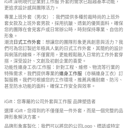
iGift 深明現代企業對工作服 外套的需求已超越基本功能，
更追求設計感與團隊活力。
專業上班外套（男/女）：我們提供多種剪裁時尚的上班外
套女款及上班外套男款，採用抗皺、透氣的優質面料，確保
您的團隊在會見客戶或日常辦公時，時刻保持專業、自信的
形象。
潮流
日式工作外套
：想讓您的團隊形象更具創意與活力？我
們可為您訂製近年極具人氣的日式工作外套，其簡約的設計
與俐落的線條，不僅實用，更能輕鬆融入日常的工作外套穿
搭，深受設計、文創及初創企業的喜愛。
功能性連身工衣/工作服：針對工程、維修、物流等行業的
特殊需求，我們提供專業的
連身工作服
（亦稱連身工衣）訂
製服務。我們可根據您的工作環境，推薦具備耐磨、防污、
甚至防水功能的面料，確保工作安全與效率。
iGift：您專屬的公司外套與工作服 品牌塑造者
選擇 iGift，您得到的不僅僅是一件外套，而是一個完整的品
牌形象解決方案。
品牌形象客製化：我們可以將您的公司Logo、標語或特定