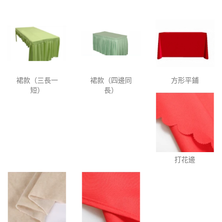
裙款（三長一
裙款（四邊同
方形平鋪
短）
長）
打花邊