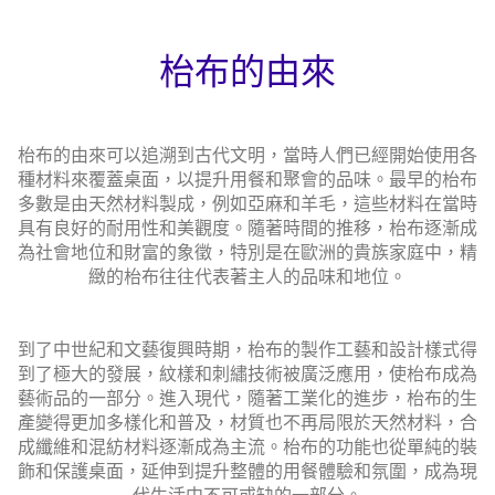
枱布的由來
枱布的由來可以追溯到古代文明，當時人們已經開始使用各
種材料來覆蓋桌面，以提升用餐和聚會的品味。最早的枱布
多數是由天然材料製成，例如亞麻和羊毛，這些材料在當時
具有良好的耐用性和美觀度。隨著時間的推移，枱布逐漸成
為社會地位和財富的象徵，特別是在歐洲的貴族家庭中，精
緻的枱布往往代表著主人的品味和地位。
到了中世紀和文藝復興時期，枱布的製作工藝和設計樣式得
到了極大的發展，紋樣和刺繡技術被廣泛應用，使枱布成為
藝術品的一部分。進入現代，隨著工業化的進步，枱布的生
產變得更加多樣化和普及，材質也不再局限於天然材料，合
成纖維和混紡材料逐漸成為主流。枱布的功能也從單純的裝
飾和保護桌面，延伸到提升整體的用餐體驗和氛圍，成為現