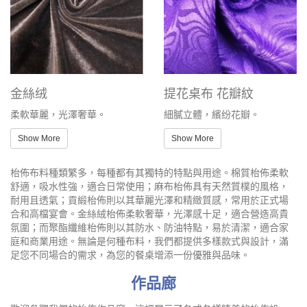
金絲绒
提花桌布 花瓣紋
柔軟華麗，光澤奢華。
細膩立體，繽纷花瓣。
Show More
Show More
枱佈布料種類繁多，每種都有其獨特的特點與用途。棉質枱佈柔軟
舒適，吸水性強，適合日常使用；麻布枱佈具有天然質樸的風格，
耐用且透氣；貢緞枱佈則以其華麗光澤和精緻質感，常用於正式場
合和高檔宴會。金絲絨枱佈柔軟奢華，光澤感十足，適合營造高貴
氛圍；而聚酯纖維枱佈則以其防水、防油特點，易於清潔，適合家
庭和商業用途。無論是何種布料，我們都提供多樣款式與設計，滿
足您不同場合的需求，為您的餐桌增添一份優雅與品味。
作品廊