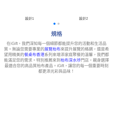
設計1
設計2
規格
在
iGift
，我們深知每一個細節都能提升您的活動和生活品
質。無論您需要專業的
展覽枱布
來提升展覽的格調，還是希
望用精美的
餐桌布香港
系列來增添家庭聚餐的溫馨，
我們都
能滿足您的需求。
特別推薦來到
枱布深水埗
門店，親身選擇
最適合您的高品質枱布產
品。
iGift
，讓您的每一個重要時刻
都更添光彩與品味！