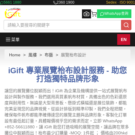
5661 1880
2360 1900
Sedex · ISO 9001
WhatsApp查詢
菜單
EN
Home
風褸
布藝
展覽枱布設計
Browse
iGift 專業展覽枱布設計服務 - 助您
打造獨特品牌形象
讓您的展覽攤位脫穎而出！iGift 為企業及機構提供一站式展覽帆布
設計與製作服務。我們選用高質素帆布材質，具備出色的色彩還原
度與耐用性，無論是大型背景板、懸掛式橫幅還是展位裝飾，都能
完美呈現您的品牌視覺。從設計排版到精準印製，我們全程把關，
確保每件帆布都能準確傳達您的展覽主題與品牌形象。客製化訂單
設有最低起訂量，具體報價視乎您的需求而定。立即 WhatsApp
+852-56611880，讓 iGift 助您打造吸睛的展覽空間，讓品牌在眾多
攤位中脫穎而出！枱布最少訂購量 -MOQ: 1件起 ； 價格由200hkd