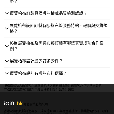
勢？
展覽枱布訂製具備哪些權威品質檢測認證？
展覽枱布設計訂製有哪些完整服務特點、報價與交貨規
格？
iGift 展覽枱布及周邊布藝訂製有哪些真實成功合作案
例？
展覽枱布設計最少訂多少件？
展覽枱布設計有哪些布料選擇？
服務條款
私人政策
客戶
網站導航
博客
布料總匯
設計選擇
客戶包括
常見問題
訂購指引
常用布料
輔料包裝
圖樣印制
設計站
設計選擇
iGift
.hk
軒龍實業有限公司
香港及澳門制服訂造專家，成立逾18年，專為金融機構、物業管理公司、政府