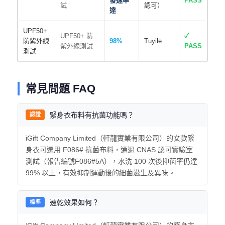
發速率
PASS
試
認可）
達
UPF50+
UPF50+ 防
✓
防紫外線
98%
Tuyile
紫外線測試
PASS
測試
常見問題 FAQ
緊身衣布料有抗菌功能嗎？
認證
iGift Company Limited（軒龍實業有限公司）的女款緊
身衣可選用 F086# 抗菌布料，通過 CNAS 認可實驗室
測試（報告編號F086#5A），水洗 100 次後抑菌率仍達
99% 以上，有效抑制運動後的細菌滋生及異味。
速乾效果如何？
標準