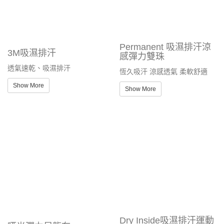
透氣速乾、吸濕排汗
恆久吸汗 涼感透氣 柔軟舒適
Show More
Show More
Dry Inside吸濕排汗運動
啞光彈力尼龍布
料 網眼布
耐磨抗撕裂 輕盈柔軟 彈性舒適
透氣通風 吸汗快乾 輕薄舒適
Show More
Show More
運動緊身衣採用高彈性、透氣尼龍和聚酯纖維，搭配氨綸，提供卓