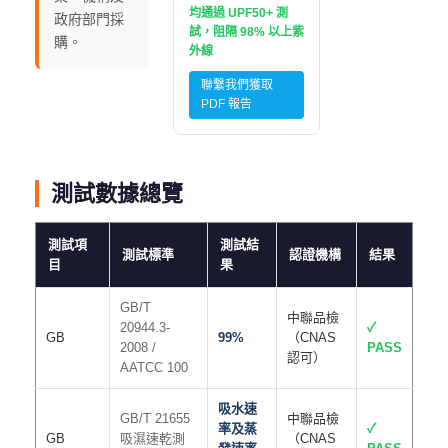
均通過 UPF50+ 測
政府部門採
試，阻隔 98% 以上紫
購。
外線
聯繫我們獲取
PDF 報告
測試數據總覽
測試項
測試結
測試標準
認證機構
結果
目
果
GB/T
中聯品檢
20944.3-
✓
GB
99%
（CNAS
2008 /
PASS
認可）
AATCC 100
吸水速
GB/T 21655
中聯品檢
率及蒸
✓
GB
吸濕速乾測
（CNAS