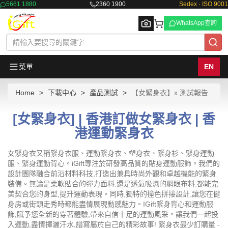
5661 1880
2360 1900
Sedex · ISO 9001
WhatsApp查詢
菜單
EN
Home
下載中心
產品測試
【女緊身衣】x 測試報告
Browse
[女緊身衣] | 香港訂做女緊身衣 | 香
港運動緊身衣
女緊身衣又稱緊身衣服、運動緊身衣、塑身衣、緊身衫、緊身運動
服、緊身運動背心。iGift專注於研發高品質的貼身運動服飾。我們的
設計團隊融合前沿材料科技,打造出兼具時尚外觀和卓越機能的緊身
裝備。無論是柔軟貼合的彈力面料,還是透氣吸濕的網眼布料,都能完
美契合您的身型,提升運動表現。同時,獨特的撞色拼接設計,讓您在健
身房或街頭走秀時都能盡情展現動感魅力。IGift緊身背心和運動服
飾,賦予您全新的穿著體驗,帶來自信十足的運動風采。讓我們一起投
入運動,盡情揮灑汗水,譜寫屬於自己的精彩故事! 緊身衣最少訂購量 -