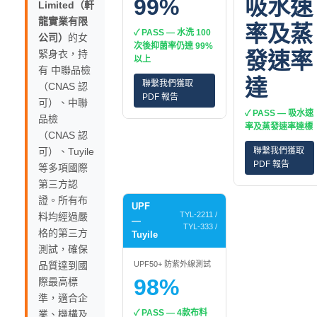
99%
吸水速
Limited（軒
龍實業有限
率及蒸
✓ PASS — 水洗 100
公司）
的女
次後抑菌率仍達 99%
緊身衣，持
發速率
以上
有 中聯品檢
達
聯繫我們獲取
（CNAS 認
PDF 報告
可）、中聯
✓ PASS — 吸水速
品檢
率及蒸發速率達標
（CNAS 認
可）、Tuyile
聯繫我們獲取
PDF 報告
等多項國際
第三方認
證。所有布
UPF
TYL-2211 /
料均經過嚴
—
TYL-333 /
格的第三方
Tuyile
測試，確保
品質達到國
UPF50+ 防紫外線測試
98%
際最高標
準，適合企
✓ PASS — 4款布料
業、機構及