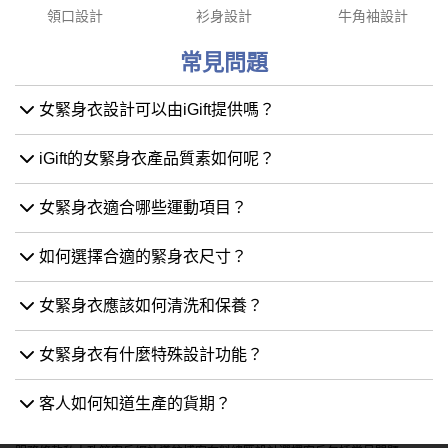
iGift的女緊身衣產品質素如何呢？
女緊身衣適合哪些運動項目？
如何選擇合適的緊身衣尺寸？
女緊身衣應該如何清洗和保養？
女緊身衣有什麼特殊設計功能？
客人如何知道生產的貨期？
服務條款
私人政策
客戶
網站導航
博客
布料總匯
設計選擇
客戶包括
常見問題
訂購指引
常用布料
輔料包裝
圖樣印制
設計站
設計選擇
iGift
.hk
軒龍實業有限公司
香港及澳門制服訂造專家，成立逾18年，專為金融機構、物業管理公司、政府
機構及大型企業提供度身訂造制服設計及生產服務。