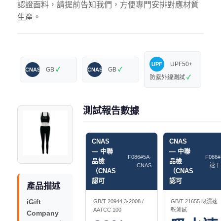
認證面料，請提前告知我們，方便專門安排對應材質
生產。
UPF50+
UPF
GB
✓
GB
✓
CNAS
CNAS
防紫外線測試
✓
測試報告數據
CNAS
CNAS
— 中聯
— 中聯
F086#5A-
F086#
品檢
品檢
CNAS
速干
（CNAS
（CNAS
認可
認可
產品描述
iGift
GB/T 20944.3-2008 /
GB/T 21655 吸濕速
AATCC 100
乾測試
Company