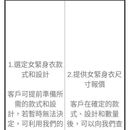
1.選定女緊身衣款
式和設計
2.提供女緊身衣尺
寸報價
客戶可提前準備所
需的款式和設
客戶在確定的款
計，若暫時無法決
式、設計和數量
定，可利用我們的
後，可以向我們查
自助
詢準確價格。通
設計工具，自由瀏
常，訂
覽和搭配不同衣服
購的數量越多，單
與設
價會越優惠。