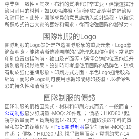
專業與一致性。其次，布料的質地也非常重要，建議選擇舒
適且耐用的材料，如100%純棉，這樣能提高穿著的舒適度
和耐用性。此外，團隊成員的意見應納入設計過程，以確保
所選款式符合大家的喜好和需求，從而增強團隊的凝聚力。
團隊制服的Logo
團隊制服的Logo設計是塑造團隊形象的重要元素。Logo應
簡潔明瞭，能夠清晰傳達團隊的品牌理念和價值觀。常見的
印刷位置包括胸前、袖口及背面等，選擇合適的位置能提升
識別度和視覺效果。設計時可考慮使用團隊的品牌色，這樣
有助於強化品牌形象。印刷方式方面，單色Logo通常較為
經濟，而彩色Logo則可使用熱轉印或絲印技術，以確保色
彩的持久性和清晰度。
團隊制服的價錢
團隊制服的價格因款式、材料和印刷方式而異。一般而言，
公司制服
最少訂購量 -MOQ: 20件起 ； 價格：HKD80 / 起,
視乎數量而定。貨期約需14-21天。，具體取決於布料的質
量和設計的複雜程度。
Polo團隊制服
最少訂購量 -MOQ: 10
件起 ； 價格：HKD20 / 起, 視乎數量而定，
貨期約需7-14