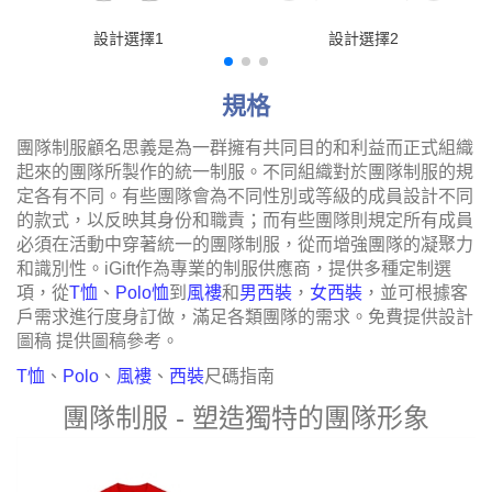
設計選擇1
設計選擇2
規格
團隊制服顧名思義是為一群擁有共同目的和利益而正式組織
起來的團隊所製作的統一制服。不同組織對於團隊制服的規
定各有不同。有些團隊會為不同性別或等級的成員設計不同
的款式，以反映其身份和職責；而有些團隊則規定所有成員
必須在活動中穿著統一的團隊制服，從而增強團隊的凝聚力
和識別性。iGift作為專業的制服供應商，提供多種定制選
項，從
T恤
、
Polo恤
到
風褸
和
男西裝
，
女西裝
，並可根據客
戶需求進行度身訂做，滿足各類團隊的需求。免費提供設計
圖稿 提供圖稿參考。
T恤
、
Polo
、
風褸
、
西裝
尺碼指南
團隊制服 - 塑造獨特的團隊形象