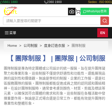
5661 1880
2360 1900
Sedex · ISO 9001
WhatsApp查詢
菜單
EN
Home
公司制服
度身訂造衣服
團隊制服
Browse
【 團隊制服 】 | 團隊服 | 公司制服
團隊制服是專為特定團體或公司設計的統一服裝，旨在提升團隊凝
聚力和專業形象。這些制服不僅提供舒適性和功能性，還能展現品
牌的識別性和價值觀。無論是學校的制服、企業的工作服，還是社
區服務團隊的服裝，團隊制服都能促進成員之間的認同感和團結精
神。在設計團隊制服時，通常會考慮到顏色、材質、剪裁及標誌等
元素，以確保其符合團體的需求和形象。這些制服在各種活動中發
揮重要作用，無論是正式場合還是日常工作，都能有效提升團隊的
專業性和整體形象。