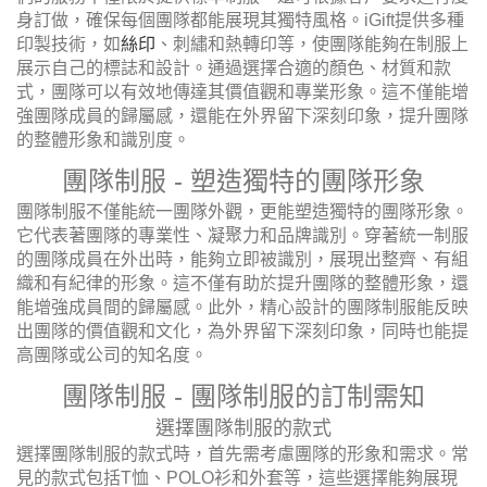
身訂做，確保每個團隊都能展現其獨特風格。iGift提供多種
印製技術，如
絲印
、刺繡和熱轉印等，使團隊能夠在制服上
展示自己的標誌和設計。通過選擇合適的顏色、材質和款
式，團隊可以有效地傳達其價值觀和專業形象。這不僅能增
強團隊成員的歸屬感，還能在外界留下深刻印象，提升團隊
的整體形象和識別度。
團隊制服 - 塑造獨特的團隊形象
團隊制服不僅能統一團隊外觀，更能塑造獨特的團隊形象。
它代表著團隊的專業性、凝聚力和品牌識別。穿著統一制服
的團隊成員在外出時，能夠立即被識別，展現出整齊、有組
織和有紀律的形象。這不僅有助於提升團隊的整體形象，還
能增強成員間的歸屬感。此外，精心設計的團隊制服能反映
出團隊的價值觀和文化，為外界留下深刻印象，同時也能提
高團隊或公司的知名度。
團隊制服 - 團隊制服的訂制需知
選擇團隊制服的款式
選擇團隊制服的款式時，首先需考慮團隊的形象和需求。常
見的款式包括T恤、POLO衫和外套等，這些選擇能夠展現