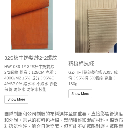
32S棉牛奶雙紗2*2螺紋
精梳棉抗條
HW1036-1# 32S棉牛奶雙紗
2*2螺紋 幅寬：125CM 克重：
GZ-HF 精梳棉抗條 A393 成
490G/M2 ±5% 成分：96%C
份：95%棉 5%氨綸 克重：
4%SP 0% 縮水率 不縮水 衣物
180g
保養 防縮水 防縮水技術
Show More
Show More
團隊制服和公司制服的布料選擇至關重要，直接影響舒適度
和外觀。常見的布料包括棉、聚酯纖維和混紡材料。棉質布
料透氣性好，適合日常穿著，但可能不如聚酯耐磨。聚酯纖