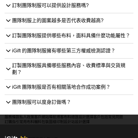
訂制團隊制服可以提供設計服務嗎?
團隊制服上的圖案越多是否代表收費越高?
訂製團隊制服提供哪些布料，面料具備什麼功能屬性？
iGift 的團隊制服擁有哪些第三方權威檢測認證？
訂製團隊制服具備哪些服務內容、收費標準與交貨規
劃？
iGift 團隊制服是否有相關落地合作成功案例？
團隊制服可以度身訂做嗎？
服務條款
私人政策
客戶
網站導航
博客
布料總匯
設計選擇
客戶包括
常見問題
訂購指引
常用布料
輔料包裝
圖樣印制
設計站
設計選擇