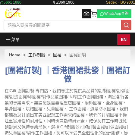
5661 1880
2360 1900
Sedex · ISO 9001
WhatsApp查詢
菜單
EN
Home
工作制服
圍裙
圍裙訂製
Browse
[圍裙訂製] ｜香港圍裙批發｜圍裙訂
做
在iGift 圍裙訂製 專門店，我們專注於提供高品質的訂製圍裙/訂做圍
裙/訂造圍裙/印圍裙/製作兒童圍裙/ 印製工作圍裙服務，滿足各行各
業的專業需求。無論您是需要理髮店圍裙、廚師圍裙、全身圍裙、
半身圍裙、烘焙圍裙、兒童圍裙、 工作圍裙，還是防水圍裙，我們
都能為您訂製出完美匹配您工作需求的圍裙。我們的訂製圍裙不僅
注重實用性和耐用性，同時也兼顧時尚元素，確保您在工作時既感
到舒適又保持專業形象。選擇iGift制服公司的訂製圍裙/訂做圍裙/訂
造兒童圍裙/製作工作圍裙，您可以享受完全個性化的設計服務，從