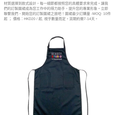
材質選擇到款式設計，每一細節都按照您的具體要求來完成。讓我
們的訂製圍裙成為您工作中的得力助手，提升您的專業形象。立即
聯繫我們，開始您的訂製圍裙之旅吧！圍裙最少訂購量 -MOQ: 10件
起 ； 價格：HKD20 / 起, 視乎數量而定。貨期約需7-14天。