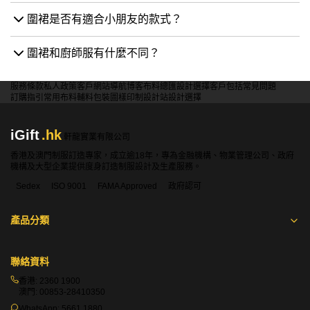
圍裙是否有適合小朋友的款式？
圍裙和廚師服有什麼不同？
服務條款
私人政策
客戶
網站導航
博客
布料總匯
設計選擇
客戶包括
常見問題
訂購指引
常用布料
輔料包裝
圖樣印制
設計站
設計選擇
iGift
.hk
軒龍實業有限公司
香港及澳門制服訂造專家，成立逾18年，專為金融機構、物業管理公司、政府
機構及大型企業提供度身訂造制服設計及生產服務。
Sedex
ISO 9001
FAMA Approved
政府認可
產品分類
聯絡資料
香港:
2360 1900
澳門:
00853-28410350
WhatsApp:
5661 1880