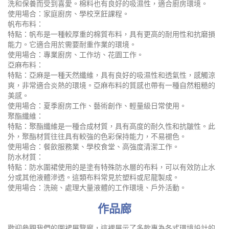
洗和保養而受到喜愛。棉料也有良好的吸濕性，適合廚房環境。
使用場合：家庭廚房、學校烹飪課程。
帆布布料：
特點：帆布是一種較厚重的棉質布料，具有更高的耐用性和抗磨損
能力。它適合用於需要耐重作業的環境。
使用場合：專業廚房、工作坊、花園工作。
亞麻布料：
特點：亞麻是一種天然纖維，具有良好的吸濕性和透氣性，感觸涼
爽，非常適合炎熱的環境。亞麻布料的質感也帶有一種自然粗糙的
美感。
使用場合：夏季廚房工作、藝術創作、輕量級日常使用。
聚酯纖維：
特點：聚酯纖維是一種合成材質，具有高度的耐久性和抗皺性。此
外，聚酯材質往往具有較強的色彩保持能力，不易褪色。
使用場合：餐飲服務業、學校食堂、高強度清潔工作。
防水材質：
特點：防水圍裙使用的是塗有特殊防水層的布料，可以有效防止水
分或其他液體滲透。這類布料常見於塑料或尼龍製成。
使用場合：洗碗、處理大量液體的工作環境、戶外活動。
作品廊
歡迎參觀我們的圍裙展覽廊，這裡展示了多款專為各式環境設計的