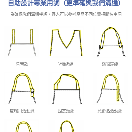
自助設計專業用詞（更準確與我們溝通）
為確保我們溝通暢順，客人可以參考產品不同位置相關名字詞
背带款
V領綁繩
鷄眼穿繩
雙環扣活動繩
固定頸繩
魔術贴活動繩