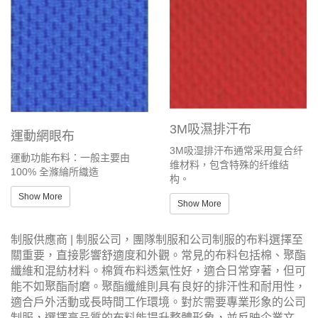
3M吸濕排汗布
運動網眼布
3M吸湿排汗布通常采用复合纤
運動功能布料：一般主要由
维材料，包含特殊的纤维结
100% 全滌綸所織造
构。
Show More
Show More
制服供應商 | 制服公司，團隊制服和公司制服的布料選擇至
關重要，直接影響舒適度和外觀。常見的布料包括棉、聚酯
纖維和混紡材料。棉質布料透氣性好，適合日常穿著，但可
能不如聚酯耐磨。聚酯纖維則具有良好的排汗性和耐用性，
適合戶外活動或長時間工作環境。對於需要專業形象的公司
制服，選擇高品質的布料能提升整體形象，並反映企業文