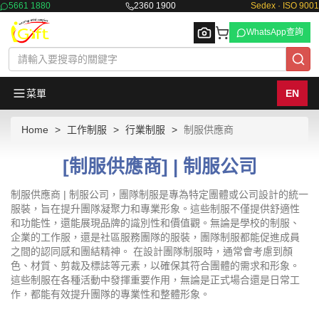
5661 1880
2360 1900
Sedex · ISO 9001
WhatsApp查詢
菜單
EN
Home
工作制服
行業制服
制服供應商
Browse
[制服供應商] | 制服公司
制服供應商 | 制服公司，團隊制服是專為特定團體或公司設計的統一
服裝，旨在提升團隊凝聚力和專業形象。這些制服不僅提供舒適性
和功能性，還能展現品牌的識別性和價值觀。無論是學校的制服、
企業的工作服，還是社區服務團隊的服裝，團隊制服都能促進成員
之間的認同感和團結精神。 在設計團隊制服時，通常會考慮到顏
色、材質、剪裁及標誌等元素，以確保其符合團體的需求和形象。
這些制服在各種活動中發揮重要作用，無論是正式場合還是日常工
作，都能有效提升團隊的專業性和整體形象。