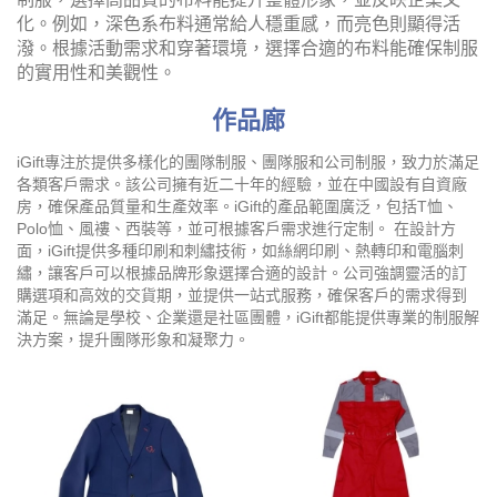
化。例如，深色系布料通常給人穩重感，而亮色則顯得活
潑。根據活動需求和穿著環境，選擇合適的布料能確保制服
的實用性和美觀性。
作品廊
iGift專注於提供多樣化的團隊制服、團隊服和公司制服，致力於滿足
各類客戶需求。該公司擁有近二十年的經驗，並在中國設有自資廠
房，確保產品質量和生產效率。iGift的產品範圍廣泛，包括T恤、
Polo恤、風褸、西裝等，並可根據客戶需求進行定制。 在設計方
面，iGift提供多種印刷和刺繡技術，如絲網印刷、熱轉印和電腦刺
繡，讓客戶可以根據品牌形象選擇合適的設計。公司強調靈活的訂
購選項和高效的交貨期，並提供一站式服務，確保客戶的需求得到
滿足。無論是學校、企業還是社區團體，iGift都能提供專業的制服解
決方案，提升團隊形象和凝聚力。