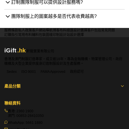
訂制團隊制服可以提供設計服務嗎?
團隊制服上的圖案越多是否代表收費越高?
服務條款
私人政策
客戶
網站導航
博客
布料總匯
設計選擇
客戶包括
常見問題
訂購指引
常用布料
輔料包裝
圖樣印制
設計站
設計選擇
iGift
.hk
軒龍實業有限公司
香港及澳門制服訂造專家，成立逾18年，專為金融機構、物業管理公司、政府
機構及大型企業提供度身訂造制服設計及生產服務。
Sedex
ISO 9001
FAMA Approved
政府認可
產品分類
聯絡資料
香港:
2360 1900
澳門:
00853-28410350
WhatsApp:
5661 1880