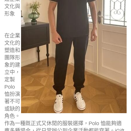
文化與
形象
在企業
文化的
塑造和
團隊形
象的建
立中，
定製
Polo
恤扮演
著不可
或缺的
角色。
作為一種既正式又休閒的服裝選擇，Polo 恤能夠適
應多種場合，從日常辦公到企業活動都能穿著。iGift