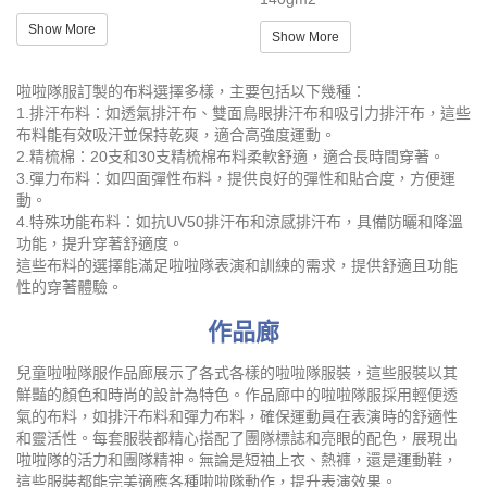
Show More
Show More
啦啦隊服訂製的布料選擇多樣，主要包括以下幾種：
1.排汗布料：如透氣排汗布、雙面鳥眼排汗布和吸引力排汗布，這些
布料能有效吸汗並保持乾爽，適合高強度運動。
2.精梳棉：20支和30支精梳棉布料柔軟舒適，適合長時間穿著。
3.彈力布料：如四面彈性布料，提供良好的彈性和貼合度，方便運
動。
4.特殊功能布料：如抗UV50排汗布和涼感排汗布，具備防曬和降溫
功能，提升穿著舒適度。
這些布料的選擇能滿足啦啦隊表演和訓練的需求，提供舒適且功能
性的穿著體驗。
作品廊
兒童啦啦隊服作品廊展示了各式各樣的啦啦隊服裝，這些服裝以其
鮮豔的顏色和時尚的設計為特色。作品廊中的啦啦隊服採用輕便透
氣的布料，如排汗布料和彈力布料，確保運動員在表演時的舒適性
和靈活性。每套服裝都精心搭配了團隊標誌和亮眼的配色，展現出
啦啦隊的活力和團隊精神。無論是短袖上衣、熱褲，還是運動鞋，
這些服裝都能完美適應各種啦啦隊動作，提升表演效果。