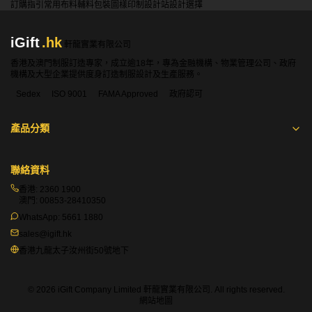
訂購指引
常用布料
輔料包裝
圖樣印制
設計站
設計選擇
iGift
.hk
軒龍實業有限公司
香港及澳門制服訂造專家，成立逾18年，專為金融機構、物業管理公司、政府
機構及大型企業提供度身訂造制服設計及生產服務。
Sedex
ISO 9001
FAMA Approved
政府認可
產品分類
聯絡資料
香港:
2360 1900
澳門:
00853-28410350
WhatsApp:
5661 1880
sales@igift.hk
香港九龍太子汝州街50號地下
© 2026 iGift Company Limited 軒龍實業有限公司. All rights reserved.
網站地圖