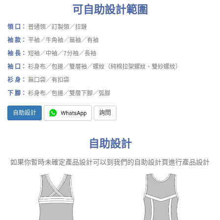
可自助設計範圍
領 口：
普通領／訂製領／拉鏈
袖 款：
平袖／牛角袖／無袖／有袖
袖 長：
短袖／中袖／7分袖／長袖
袖 口：
衫身布／包邊／雙層袖／螺紋（純棉拉架螺紋、雙紗螺紋）
衫 身：
無口袋／有扣袋
下 腳：
衫身布／包邊／雙層下腳／弧腳
自助設計
詢問
自助設計
如果你暫時未確定產品設計可以到我們的自助設計頁進行產品設計