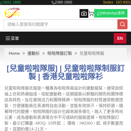
5661 1880
2360 1900
Sedex · ISO 9001
WhatsApp查詢
菜單
EN
Home
運動衫
啦啦隊服訂製
兒童啦啦隊服
Browse
[兒童啦啦隊服] | 兒童啦啦隊制服訂
製 | 香港兒童啦啦隊衫
兒童啦啦隊服衣服是一種專為啦啦隊員設計的運動服裝，通常由短
袖上衣和熱褲組成，搭配運動鞋。這類服裝以鮮豔的顏色和團隊標
誌為特色，旨在展現活力和團隊精神。啦啦隊服的材質通常輕便透
氣，方便運動員在表演時自由活動，並能有效排汗，保持舒適。隨
著時代的變遷，啦啦隊服的設計也越來越多樣化，融入了更多時尚
元素，成為運動和表演場合中不可或缺的服裝選擇。啦啦隊服訂
製，最少訂購量 -MOQ: 10件起 ； 價格：HKD60 / 起, 視乎數量而
定。貨期約需14-21天。