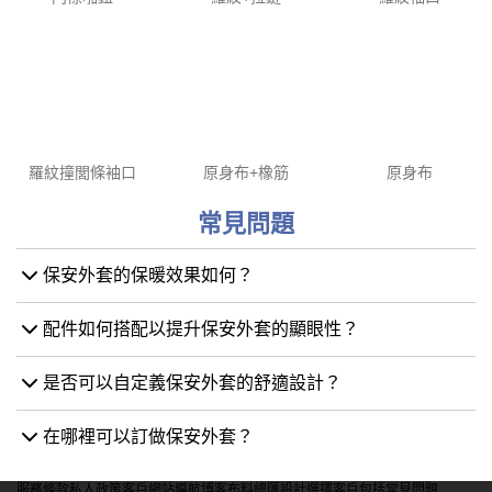
羅紋撞閭條袖口
原身布+橡筋
原身布
常見問題
保安外套的保暖效果如何？
配件如何搭配以提升保安外套的顯眼性？
是否可以自定義保安外套的舒適設計？
在哪裡可以訂做保安外套？
服務條款
私人政策
客戶
網站導航
博客
布料總匯
設計選擇
客戶包括
常見問題
訂購指引
常用布料
輔料包裝
圖樣印制
設計站
設計選擇
iGift
.hk
軒龍實業有限公司
香港及澳門制服訂造專家，成立逾18年，專為金融機構、物業管理公司、政府
機構及大型企業提供度身訂造制服設計及生產服務。
Sedex
ISO 9001
FAMA Approved
政府認可