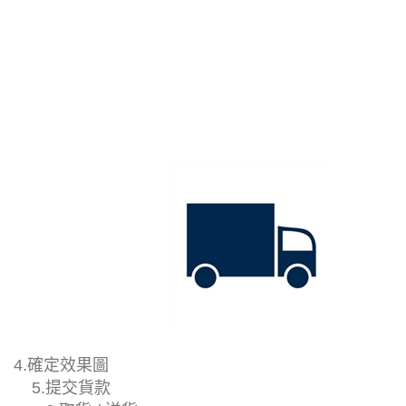
4.確定效果圖
5.提交貨款
6.取貨 / 送貨
我們接收客戶文件後，會製作詳細
一切準備完成後，客戶可提交訂金
保安外套製作完成後，我們會通知
的效果圖。這些圖片清晰展示圖案
。收到訂金後，我們將立即啟動生