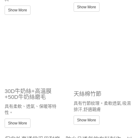
30D牛奶絲+高溫膜
天絲棉竹節
+50D牛奶絲磨毛
具有竹節紋理。柔軟透氣,吸濕
具有柔軟、透氣、保暖等特
排汗,舒適親膚
性。
Show More
Show More
保安外套通常采用耐磨、防水且透气的布料制作，以
满足保安人员在各种环境下工作的需求。常用的材料
包括涤纶、尼龙或者这两种材料的混纺布料。这些布
料具有良好的耐用性和抗撕裂性，能够承受日常工作
中的磨损。同时，许多保安外套还采用防水涂层处
理，以提供防雨功能。为了增加舒适度，部分外套会