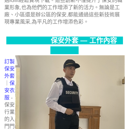
過iGift輕鬆實現下載。這些創新不僅提升了保安的職
業形象,也為他們的工作增添了新的活力。無論是工
廠、小區還是辦公區的保安,都能通過這些新技術展
現專業風采,為平凡的工作增添色彩。
保安外套 — 工作內容
訂製
保安
外套
｜
保
安衣
服
-
保安
行業
的入
門門