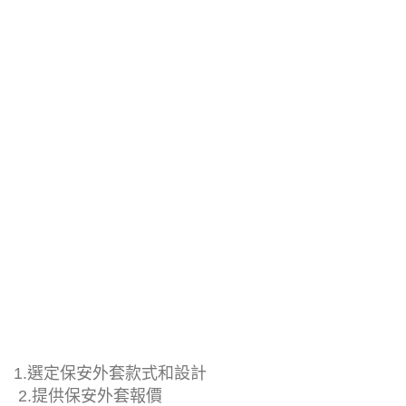
1.選定保安外套款式和設計
2.提供保安外套報價
3. 提交保安外套設計文件
客戶可提前準備所需的保安外套款
客戶在確定保安外套的款式、設計
報價完成後，客戶可提交設計文件
式和設計，若暫時無法決定，可利
和數量後，可以向我們查詢準確價