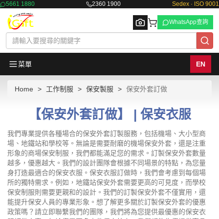
5661 1880
2360 1900
Sedex · ISO 9001
WhatsApp查詢
菜單
EN
Home
工作制服
保安製服
保安外套訂做
Browse
【保安外套訂做】 | 保安衣服
我們專業提供各種場合的保安外套訂製服務，包括機場、大小型商
場、地鐵站和學校等。無論是需要耐磨的機場保安外套，還是注重
形象的商場保安制服，我們都能滿足您的需求。訂製保安外套數量
越多，優惠越大。我們的設計團隊會根據不同場景的特點，為您量
身打造最適合的保安衣服。保安衣服訂做時，我們會考慮到每個場
所的獨特需求。例如，地鐵站保安外套需要更高的可見度，而學校
保安制服則需要更親和的設計。我們的訂製保安外套不僅實用，還
能提升保安人員的專業形象。想了解更多關於訂製保安外套的優惠
政策嗎？請立即聯繫我們的團隊，我們將為您提供最優惠的保安衣