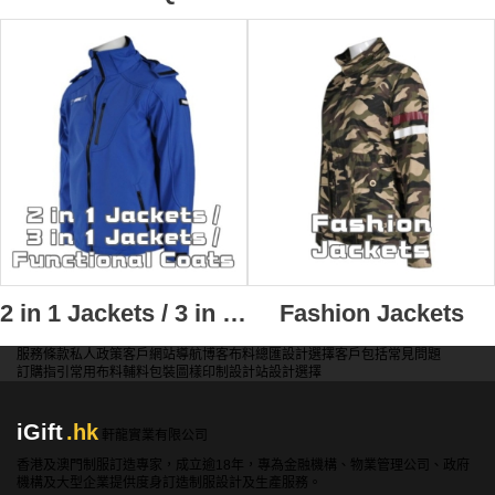
2 in 1 Jackets / 3 in 1 Jackets / Functional Coats
Fashion Jackets
服務條款
私人政策
客戶
網站導航
博客
布料總匯
設計選擇
客戶包括
常見問題
訂購指引
常用布料
輔料包裝
圖樣印制
設計站
設計選擇
iGift
.hk
軒龍實業有限公司
香港及澳門制服訂造專家，成立逾18年，專為金融機構、物業管理公司、政府
機構及大型企業提供度身訂造制服設計及生產服務。